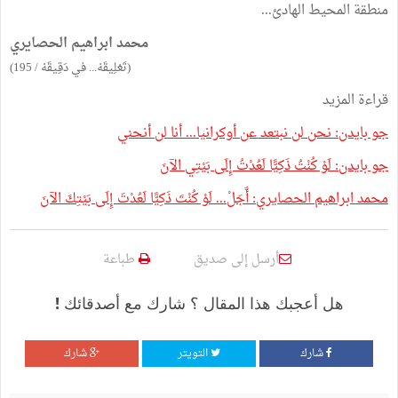
منطقة المحيط الهادئ...
محمد ابراهيم الحصايري
(تَعْلِيقَهْ... في دَقِيقَهْ / 195)
قراءة المزيد
جو بايدن: نحن لن نبتعد عن أوكرانيا... أنا لن أنحني
جو بايدن: لَوْ كُنْتُ ذَكِيًّا لَعُدْتُ إِلَى بَيْتِي الآنَ
محمد ابراهيم الحصايري: أًجَلْ... لَوْ كُنْتَ ذَكِيًّا لَعُدْتَ إِلَى بَيْتِكَ الآنَ
أرسل إلى صديق
طباعة
هل أعجبك هذا المقال ؟ شارك مع أصدقائك !
شارك
التويتر
شارك