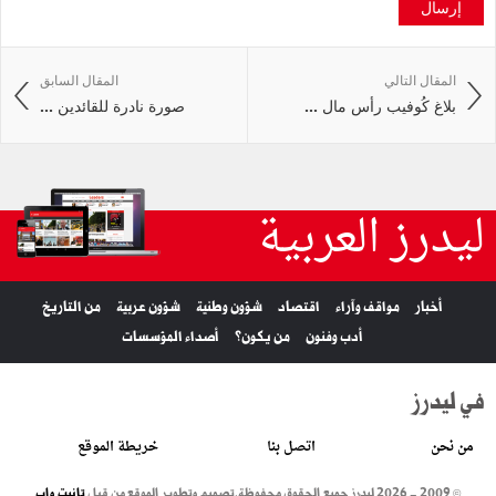
إرسال
المقال التالي
المقال السابق
بلاغ كُوفيب رأس مال ...
صورة نادرة للقائدين ...
ليدرز العربية
أخبار
مواقف وآراء
اقتصاد
شؤون وطنية
شؤون عربية
من التاريخ
أدب وفنون
من يكون؟
أصداء المؤسسات
في ليدرز
من نحن
اتصل بنا
خريطة الموقع
© 2009 - 2026 ليدرز جميع الحقوق محفوظة.
تصميم وتطوير الموقع من قبل
تانيت واب