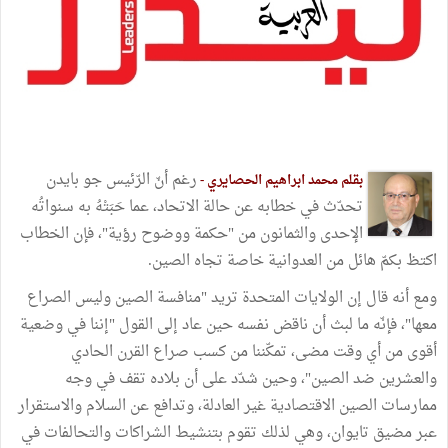
رغم أنّ الرّئيس جو بايدن
بقلم محمد ابراهيم الحصايري -
تحدّث في خطابه عن حالة الاتحاد، عما حَبَتْهُ به سنواتُه
الإحدى والثمانون من "حكمة ووضوح رؤية"، فإن الخطاب
اكتظ بكمّ هائل من العدوانية خاصة تجاه الصين.
ومع أنه قال إن الولايات المتحدة تريد "منافسة الصين وليس الصراع
معها"، فإنّه ما لبث أن ناقض نفسه حين عاد إلى القول "إننا في وضعية
أقوى من أي وقت مضى، تمكّننا من كسب صراع القرن الحادي
والعشرين ضد الصين"، وحين شدّد على أن بلاده تقف في وجه
ممارسات الصين الاقتصادية غير العادلة، وتدافع عن السلام والاستقرار
عبر مضيق تايوان، وهي لذلك تقوم بتنشيط الشراكات والتحالفات في