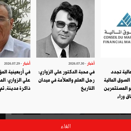
أخبار
أخبار
- 2026.07.29
- 2026.07.30
الية تجدد
في محبة الدكتور علي الزواري:
في أربعينية المؤ
السوق المالية
رجل العلم والعلاّمة في ميدان
علي الزواري: الم
و المستثمرين
التاريخ
ذاكرة مدينة، ثم
ق وراء
روع " السياسات الشبابية ومشاركة الشبان في السياسات العمومية
الغاء
 ندوة وطنية تحت شعار " مشاركة وتمكين الشباب".