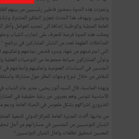
وتميّزت هذه الندوة بحضور فاعلين رئيسيين من بينهم القاد
ودوليين. ويهدف هذا الحدث لتعزيز التفكير المشترك وتبا
العامة المحلية والوطنية إضافة الى تحديد العوامل وأطر ال
ومثلت هذه الندوة فرصة للتعرف على تجارب الشباب وحلولهم 
المداخلات الملهمة لعدد من الشبان المشاركين في برنامج "
التي اعترضتهم من جهة، وسرد قصص نجاحهم وتمكينهم لت
وتولّى المشاركون صياغة مجموعة من التوصيات العملية وال
الجنسين في السياسات العمومية وتمكينهم وادماجهم في كل
النقاش من خلال تنوع وجهات النظر حول مشاركة واستقلال
وبهذه المناسبة، قال السيد أنور يحيى، مدير عام الشباب في 
الأساسية لتونس وهم يعبرون عن رغبة حقيقية في المشاركة
الضروري اشراكهم بشكل ملموس في الحياة العامة ودعم مش
من جانبها، أكدت المديرة العامة للمركز الدولي للتنمية المحل
الشبان التونسيين من الجنسين في مساراتهم من أجل تحقيق
المعنيين لتحقيق تطلعات وامال الشبان التونسيين."