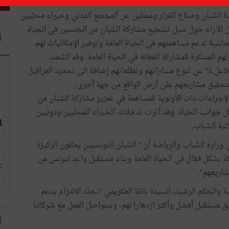
ة الشبان وصنّاع القرار وممثلين عن المجتمع المدني وخبراء محليين
دل الآراء حول سبل تشجيع مشاركة الشبان من الجنسين في الحياة
أ
مناسبة لدعم مساهمتهم في الحياة العامة وتوفير الإمكانيات لهم.
المبتكرة للمشاركة الفعّالة في الحياة العامة. وقد كشفت
 فاعل.ة" عن تنوع مساراتهم وتطلعاتهم إضافة الى تحديد العراقيل
حقيق مشاريعهم على أرض الواقع من جهة أخرى.
إجراءات ذات الأولوية للمساهمة في تعزيز مشاركة الشبان من
 جوانب الحياة. وقد أثرت تدخلات الخبراء المحليين ودوليين
ية الشباب.
وزارة الشباب والرياضة أنّ " الشبان التونسيين يمثلون الركيزة
 بشكل فعّال في الحياة العامة وبناء مستقبل واعد لتونس من
اريعهم".
ية والحكم الرشيد، السيدة نائلة العكريمي "نجدّد الالتزام بدعم
 مستقبل أفضل وأكثر ازدهارا لهم، وسنواصل العمل مع شركائنا
ا