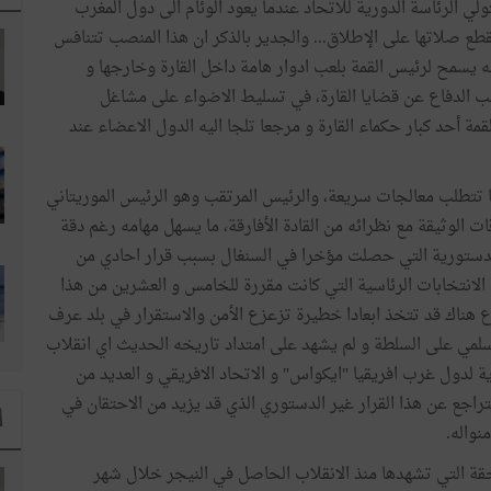
لي الرئاسة الدورية للاتحاد عندما يعود الوئام الى دول المغرب
قطع صلاتها على الإطلاق... والجدير بالذكر ان هذا المنصب تتنافس
 يسمح لرئيس القمة بلعب ادوار هامة داخل القارة وخارجها و
نب الدفاع عن قضايا القارة، في تسليط الاضواء على مشاغل
مة أحد كبار حكماء القارة و مرجعا تلجا اليه الدول الاعضاء عند
ايا تتطلب معالجات سريعة، والرئيس المرتقب وهو الرئيس الموريتاني
ت الوثيقة مع نظرائه من القادة الأفارقة، ما يسهل مهامه رغم دقة
ة الدستورية التي حصلت مؤخرا في السنغال بسبب قرار احادي من
 الانتخابات الرئاسية التي كانت مقررة للخامس و العشرين من هذا
اع هناك قد تتخذ ابعادا خطيرة تزعزع الأمن والاستقرار في بلد عرف
سلمي على السلطة و لم يشهد على امتداد تاريخه الحديث اي انقلاب
 لدول غرب افريقيا "ايكواس" و الاتحاد الافريقي و العديد من
تراجع عن هذا القرار غير الدستوري الذي قد يزيد من الاحتقان في
ا
نواله.
حقة التي تشهدها منذ الانقلاب الحاصل في النيجر خلال شهر