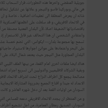
جويلية المنقضي واخرها هذه التطورات، قرار انسحاب ثلا
هي مالي وبوركينا فاسو والنيجر و علانها عن تشكيل تحال
شانه ان يعرض المنطقة الى تعقيدات اضافية ، خاصة و ان 
في الاتحاد الافريقي، و قد سلطت على انظمتها العسكرية ال
باقتصادياتها الضعيفة اصلا، لأن البلدان المعنية مصنفة من أ
واعتقادي الشخصي ان هذا التحالف غير قابل للاستمرار إذ س
تسمح بها مجموعة بلدان--- ايكواس- التي تضم خمسة عشر عض
على البحر واعتمادها على موانئ اجوارها لاستيراد حاجياتها
البلدان المجاورة مثل النيجر حيث يعتمد شمال البلاد على ال
هناك ايضا ملفات اخرى امام القمة، من بينها الملف الليبي ا
وبقية الشركاء الاقليميين والدوليين الى تسريع اجراء انتخ
مصالحة يجمع كل اطراف النزاع تحت اشراف الاتحاد الافر
الاعداد له جيدا و اقناع الجميع بضرروة المشاركة الايجابية 
السودان من اوليات القمة بعد ان دخل شهره العاشر و كانت نت
و من المنتظر ان يجدد الاتحاد الافريقي دعمه للمساعي التي
السودان، الصديق رمطان العمامرة، من اجل تشجيع أطراف ال