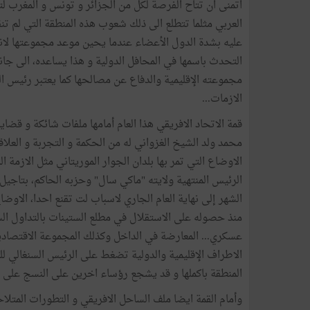
اتمنى ان تتاح الفرصة لكل من الجزائر و تونس و المغرب لتو
العربي مثلما تتطلع الى ذلك شعوب هذه المنطقة التي لم تن
عليه بشدة الدول الأعضاء عندما يحين موعد مجموعتها لانه
التحدث باسمها في المحافل الدولية و هذا يساعده، الى جا
مجموعته الإقليمية والدفاع عن مصالحها كما يعتبر رئيس الق
الازمات...
قمة الاتحاد الافريقي هذا العام أمامها ملفات شائكة و قض
محمد ولد الشيخ الغزواني له من الحكمة و التجربة و العلاقا
الاوضاع التي تمر بها بلدان الجوار الموريتاني مثل الازم
الرئيس المنتهية ولايته "ماكي سال" وحزبه الحاكم، بتاجيل
الشهر إلى نهاية العام الجاري لاسباب لت تقنع احدا، الاوض
منذ حصوله على الاستقلال في مطلع الستينات بالتداول ال
عسكري... المعارضة في الداخل وكذلك المجموعة الاقتصادية
الاطراف الإقليمية والدولية تضغط على الرئيس السنغالي لل
المنطقة باكملها و قد يشجع رؤساء اخرين على النسج على م
وأمام القمة ايضا ملف الساحل الافريقي و التطورات المتلا