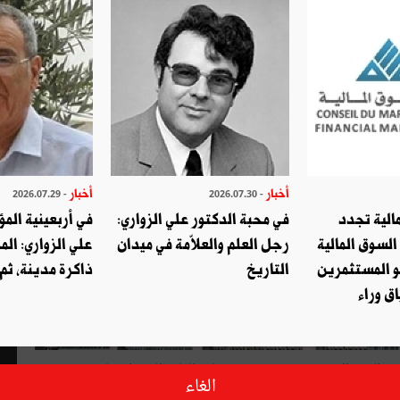
أخبار
أخبار
- 2026.07.29
- 2026.07.30
الية تجدد
في محبة الدكتور علي الزواري:
في أربعينية المؤ
السوق المالية
رجل العلم والعلاّمة في ميدان
علي الزواري: الم
و المستثمرين
التاريخ
ذاكرة مدينة، ثم
ق وراء
القمم الافريقية موعد يحرص قادة القارة السمراء على حضوره
ي
-
الغاء
ور والمشاركة في اتخاذ القرارات حول اهم قضايا القارة و