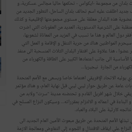
ث بلدان من مجموعة -ايكواس - تحكمها حاليا مجالس عسكرية، و
ف جديد اطلقت عليه اسم تحالف بلدان الساحل، التطور الجديد من
عضوية هذه البلدان معلقة على مستوى مجموعتها الإقليمية و كذلك
منقلبة على الشرعية الدستورية، العديد من العقوبات التي اضرت
فقر دول العالم و هذا ما تسبب في المزيد من المعاناة لشعوبها،
يحرم المواطنين هناك من حرية التنقل و الإقامة و العمل التي
وا ، هذا علاوة على افتقار البلدان الثلاث المنسحبة الى منفذ
 الأساسية الى جانب اعتمادها الكبير على الطاقة والكهرباء من
كهرباء من الجارة نيجيريا...
لذي يوليه الاتحاد الإفريقي اهتماما خاصا ويسعى مع الأمم المتحدة
ابات عامة عن طريق حوار ليبي ليبي قبل نهاية العام، و هناك مؤتمر
يقي خلال شهر افريل القادم و تحتضنه مدينة "سرت" ولابد من
و البناءة في اعماله و الالتزام بمقرراته... وسيكون النزاع المسلح في
ائجه كارثية على البلاد والعباد.
 تبذلها الأمم المتحدة عن طريق مبعوث الأمين العام الجديد الى
نزاع على ايقاف الاقتتال و اللجوء إلى التفاوض ومعالجة الازمة