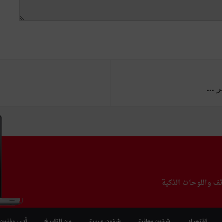
تف واللوحات الذكية
اقتصاد
شؤون وطنية
شؤون عربية
من التاريخ
أدب وفنون