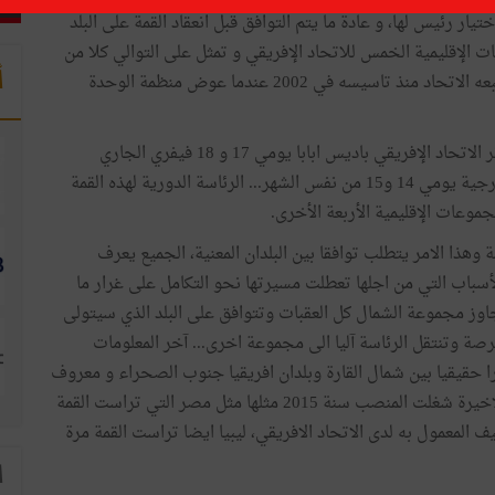
يار رئيس لها، و عادة ما يتم التوافق قبل انعقاد القمة على البلد
ت الإقليمية الخمس للاتحاد الإفريقي و تمثل على التوالي كلا من
أ
الشمال و الشرق والغرب و الوسط والجنوب، وهو اجراء يتبعه الاتحاد منذ تاسيسه في 2002 عندما عوض منظمة الوحدة
الدورة 37 للقمة الافريقية نهاية هذا الاسبوع سيحتضنها مقر الاتحاد الإفريقي باديس ابابا يومي 17 و 18 فيفري الجاري
ويسبقها اجتماع المجلس التنفيذي على مستوى وزراء الخارجية يومي 14 و15 من نفس الشهر... الرئاسة الدورية لهذه القمة
موعات الإقليمية الأربعة الأخرى.
 وهذا الامر يتطلب توافقا بين البلدان المعنية، الجميع يعرف
الأسباب التي من اجلها تعطلت مسيرتها نحو التكامل على غرار ما
جاوز مجموعة الشمال كل العقبات وتتوافق على البلد الذي سيتولى
رصة وتنتقل الرئاسة آليا الى مجموعة اخرى... آخر المعلومات
 حقيقيا بين شمال القارة وبلدان افريقيا جنوب الصحراء و معروف
بعلاقاته المتوازنة مع الجميع وهو موريتانيا، رغم ان هذه الاخيرة شغلت المنصب سنة 2015 مثلها مثل مصر التي تراست القمة
صنيف المعمول به لدى الاتحاد الافريقي، ليبيا ايضا تراست القمة مرة
ا