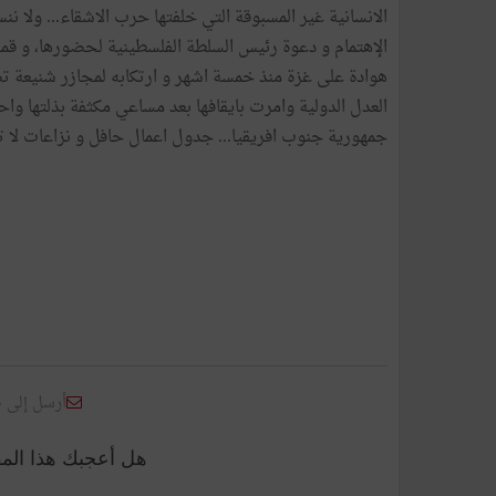
الانسانية غير المسبوقة التي خلفتها حرب الاشقاء... ولا نن
الإهتمام و دعوة رئيس السلطة الفلسطينية لحضورها، و قمة 
هوادة على غزة منذ خمسة اشهر و ارتكابه لمجازر شنيعة تص
العدل الدولية وامرت بايقافها بعد مساعي مكثفة بذلتها واح
جمهورية جنوب افريقيا... جدول اعمال حافل و نزاعات لا تنته
أرسل إلى 
هل أعجبك هذا الم