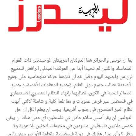
بما ان تونس والجزائر هما الدولتان العربيتان الوحيدتين ذات القوام
المتماسك واللتين لم تحيدا أبدا عن الموقف المبدئي الرافض للتطبيع،
فإن من واجبهما اليوم وقبل غد ان تتزعما حركة دبلوماسية على جميع
الأصعدة تطالب جميع دول العالم، وًجميع المنظمات الأممية، و جميع
الضمائر الحية في الكون، تطالبهما بإنهاء النظام العنصري الاستعماري
في فلسطين عبر فرض عقوبات و مقاطعة كلية و شاملة كالتي أنهت
نظام الميز العنصري في جنوب أفريقيا. ‎يجب ان يعلم الكل ان حل
الدولتين لن يقر أسس سلام عادل في فلسطين: أي عدل هناك ان يبقى
خمس ملايين فلسطيني مشردين في مخيمات لاجئين بلا هوية ولا
وطن؟ وأي عدل هنالك في دولة فلسطينية مقطعة الأواصر ممنوعة من