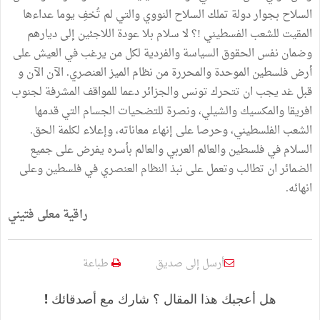
السلاح بجوار دولة تملك السلاح النووي والتي لم تُخفِ يوما عداءها
المقيت للشعب الفسطيني !؟ لا سلام بلا عودة اللاجئين إلى ديارهم
وضمان نفس الحقوق السياسة والفردية لكل من يرغب في العيش على
أرض فلسطين الموحدة والمحررة من نظام الميز العنصري. ‎الآن الآن و
قبل غد يجب ان تتحرك تونس والجزائر دعما للمواقف المشرفة لجنوب
افريقا والمكسيك والشيلي، ونصرة للتضحيات الجسام التي قدمها
الشعب الفلسطيني، وحرصا على إنهاء معاناته، وإعلاء لكلمة الحق.
‎السلام في فلسطين والعالم العربي والعالم بأسره يفرض على جميع
الضمائر ان تطالب وتعمل على نبذ النظام العنصري في فلسطين وعلى
انهائه.
راقية معلى فتيني
أرسل إلى صديق
طباعة
هل أعجبك هذا المقال ؟ شارك مع أصدقائك !