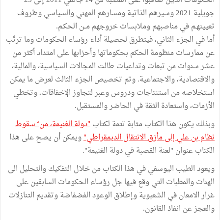
الحكومات الذيـن تعـاقبوا على القصبة من 14 جانفي 2011 إلى 25
جويلية 2021 وسيرهم الذاتية ومسارهم المهني والسياسي وظروف
تعيينهـم في مناصبهم وملابسات خروجهم مــن الحكـم.
أما في الجزء الثاني، فيتطرق لحصيلة أداء رؤساء الحكومات وما ترتّب
عن ممارسات منظومة الحكم بحكوماتها وأحزابها على امتداد أكثر من
عشر سنوات من تبعات وتداعيات طالت المجالات السياسية، والمالية،
والاقتصادية، والاجتماعية. وتم تخصيص الجزء الثالث لعرض ما يمكن
استخلاصه من استنتاجات ودروس وعبر لتجاوز الإخفاقات، وتخطي
الأزمات، واستعادة الثقة في الحاضر والمستقبل.
وبذلك يكون هذا الكتاب مثابة تتمة لكتاب
"دولة الغنيمة، من ّ سقوط
نظام بن علي إلى مأزق الانتقال الديمقراطي"
ويمكن أن يصح على هذا
الكتاب عنوان "لعنة القصبة في دولة الغنيمة".
ويعود الطيب اليوسفي في هذا الكتاب من خلال التفكيك والتحليل الى
الهنات والمطبات التي وقع فيها جل رؤساء الحكومات السابقين على
غرار الامعان في الشعبوية وإطلاق الوعود الفضفاضة وتقديم التنازلات
والعجز عن انفاذ القانون.