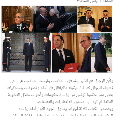
الشاهد والياس الفخفاخ.
ولأنّ الرجال هم الذين يشرفون المناصب وليست المناصب هي التي
تشرّف الرجال كما قال نيكولا ماكيافال فإن أداء وتصرفات وسلوكيات
بعض ممن حكموا تونس من رؤساء حكومات وأحزاب خلال العشرية
الفائتة لم ترق الى مستوى الانتظارات والتطلعات.
ويتضمـن الكتاب ثلاثة أجزاء، يتناول الجزء الأول أداء رؤساء