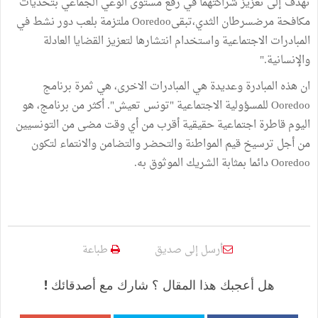
تهدف إلى تعزيز شراكتهما في رفع مستوى الوعي الجماعي بتحديات
مكافحة مرضسرطان الثدي،تبقىOoredoo ملتزمة بلعب دور نشط في
المبادرات الاجتماعية واستخدام انتشارها لتعزيز القضايا العادلة
والإنسانية."
ان هذه المبادرة وعديدة هي المبادرات الاخرى، هي ثمرة برنامج
Ooredoo للمسؤولية الاجتماعية "تونس تعيش". أكثر من برنامج، هو
اليوم قاطرة اجتماعية حقيقية أقرب من أي وقت مضى من التونسيين
من أجل ترسيخ قيم المواطنة والتحضر والتضامن والانتماء لتكون
Ooredoo دائما بمثابة الشريك الموثوق به.
أرسل إلى صديق
طباعة
هل أعجبك هذا المقال ؟ شارك مع أصدقائك !