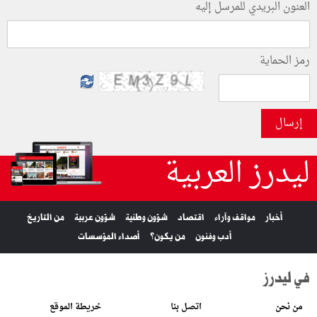
العنون البريدي للمرسل إليه
رمز الحماية
إرسال
ليدرز العربية
أخبار
مواقف وآراء
اقتصاد
شؤون وطنية
شؤون عربية
من التاريخ
أدب وفنون
من يكون؟
أصداء المؤسسات
في ليدرز
من نحن
اتصل بنا
خريطة الموقع