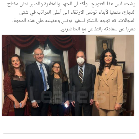
رشحه لنيل هذا التتويج. وأكد ان الجهد والمثابرة والصبر تمثل مفتاح
النجاح، متمنيا لأبناء تونس الارتقاء الى أعلى المراتب في شتى
المجالات. كم توجه بالشكر لسفير تونس وعقيلته على هذه الدعوة،
معربا عن سعادته بالتفاعل مع الحاضرين.