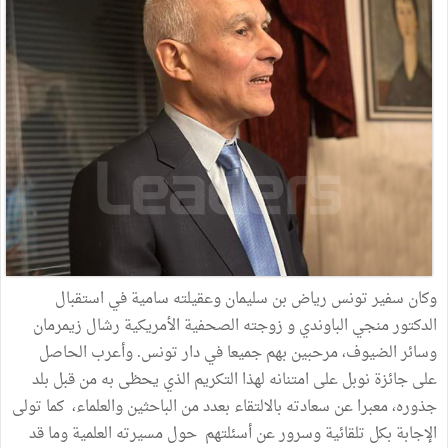
وكان سفير تونس رياض بن سليمان وعقيلته سامية في استقبال
الدكتور منجي الباوندي و زوجته الصحفية الأمريكية رشال زيمرمان
وسائر الضيوف، مرحبين بهم جميعا في دار تونس. وأعرب الحاصل
على جائزة نوبل على امتنانه لهذا التكريم الذي يحظى به من قبل بلد
جذوره، معبرا عن سعادته بالالتقاء بعدد من الباحثين والعلماء، كما تولى
الإجابة بكل تلقائية وسرور عن أسئلتهم حول مسيرته العلمية وما قد