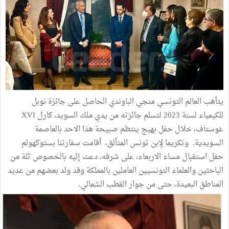
يتأهب العالم التونسي منجي الباوندي الحاصل على جائزة نوبل
للكيمياء لسنة 2023 لتسلم جائزته من يدي ملك السويد، كارل XVI
غوستاف، خلال حفل بهيج ينتظم صبيحة هذا الاحد بالعاصمة
السويدية. وتكريما لإبن تونس المتألق، أقامت سفارتنا بستوكهولم
حفل استقبال مساء الاربعاء، على شرفه، دعت إليه بالخصوص ثلة من
الباحثين والعلماء التونسيين العاملين بالمملكة وقد ولد بعضهم من عديد
المناطق البعيدة، حتى من جوار القطب الشمالي.