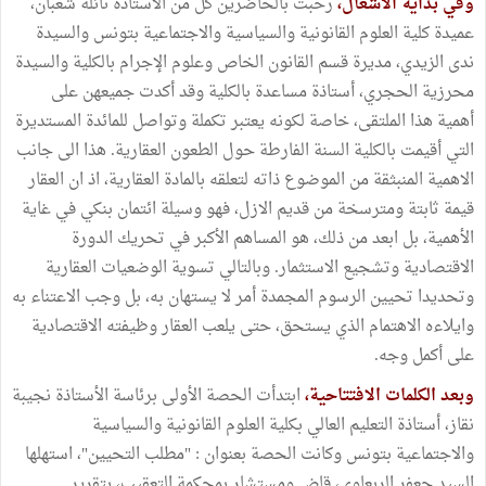
وفي بداية الأشغال،
رحبت بالحاضرين كل من الأستاذة نائلة شعبان،
عميدة كلية العلوم القانونية والسياسية والاجتماعية بتونس والسيدة
ندى الزيدي، مديرة قسم القانون الخاص وعلوم الإجرام بالكلية والسيدة
محرزية الحجري، أستاذة مساعدة بالكلية وقد أكدت جميعهن على
أهمية هذا الملتقى، خاصة لكونه يعتبر تكملة وتواصل للمائدة المستديرة
التي أقيمت بالكلية السنة الفارطة حول الطعون العقارية. هذا الى جانب
الاهمية المنبثقة من الموضوع ذاته لتعلقه بالمادة العقارية، اذ ان العقار
قيمة ثابتة ومترسخة من قديم الازل، فهو وسيلة ائتمان بنكي في غاية
الأهمية، بل ابعد من ذلك، هو المساهم الأكبر في تحريك الدورة
الاقتصادية وتشجيع الاستثمار. وبالتالي تسوية الوضعيات العقارية
وتحديدا تحيين الرسوم المجمدة أمر لا يستهان به، بل وجب الاعتناء به
وايلاءه الاهتمام الذي يستحق، حتى يلعب العقار وظيفته الاقتصادية
على أكمل وجه.
وبعد الكلمات الافتتاحية،
ابتدأت الحصة الأولى برئاسة الأستاذة نجيبة
نقاز، أستاذة التعليم العالي بكلية العلوم القانونية والسياسية
والاجتماعية بتونس وكانت الحصة بعنوان : "مطلب التحيين"، استهلها
السيد جعفر الربعاوي، قاض ومستشار بمحكمة التعقيب، بتقرير