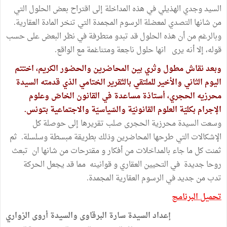
السيد وجدي الهذيلي في هذه المداخلة إلى اقتراح بعض الحلول التي
من شانها التصدي لمعضلة الرسوم المجمدة التي تنخر المادة العقارية.
وبالرغم من أن هذه الحلول قد تبدو متطرفة في نظر البعض على حسب
قوله، إلا أنه يرى انها حلول ناجعة ومتناغمة مع الواقع.
وبعد نقاش مطول وثري بين المحاضرين والحضور الكريم، اختتم
اليوم الثاني والأخير للملتقي بالتّقرير الختامي الذي قدمته السيدة
محرزيه الحجري، أستاذة مساعدة في القانون الخاصّ وعلوم
الإجرام بكليّة العلوم القانونيّة والسّياسيّة والاجتماعية بتونس.
وسعت السيدة محرزية الحجرى صلب تقريرها إلى حوصلة كل
الإشكالات التي طرحها المحاضرين وذلك بطريقة مبسطة وسلسلة. ثم
ثمنت كل ما جاء بالمداخلات من أفكار و مقترحات من شانها ان تبعث
روحا جديدة في التحيين العقاري و قوانينه مما قد يجعل الحركة
تدب من جديد في الرسوم العقارية المجمدة.
تحميل البرنامج
إعداد السيدة سارة البرقاوى والسيدة أروى الزواري