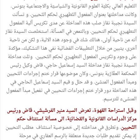
التّعليم العالي بكليّة العلوم القانونيّة والسّياسيّة والاجتماعية بتونس.
وكانت مداخلتها بعنوان المفعول التّطهيري لحكم التّحيين. و تسألت
السيدة نجيبة نقاز صلب هذه المداخلة عن مدى تكريس ألية المفعول
التطهيري لحكم التحيين. وبالتمعن في المسألة، استخلصت السيدة نقاز
أنه من ناحية أولى، هنالك شك في وجود هذه الالية، و لكن من ناحية
أخرى، يتبين من خلال التطبيقات القضائية نفي هذا التشكيك، مؤكدة
على وجود وتكريس المفعول التطهيري لحكم التّحيين. وتلت مداخلة
السيدة نجيبة نقاز مداخلة السيد إسماعيل حاجي، قاض وكيل رئيس
المحكمة العقّارّية بتونس، وكان موضوعها قرار ختم إجراءات التّحيين
ومبدأ المفعول المنشئ. و قد حلل و قيم السيد إسماعيل الحاجي في
هذه المداخلة دور قرار ختم إجراءات التحيين في تفعيل مبدأ المفعول
المنشىء للترسيم.
وقبل استراحة القهوة، تعرض السيد منير الفرشيشي، قاض ورئيس
مركز الّدراسات القانونيّة والقضائيّة، الى مسألة استئناف حكم
التّحيين
. وتطرق في مداخلته إلى خصوصية استئناف مطلب التحيين
إذ يمكن تقديم طلبات جديدة متعلقة بالرسم العقاري في مرحلة