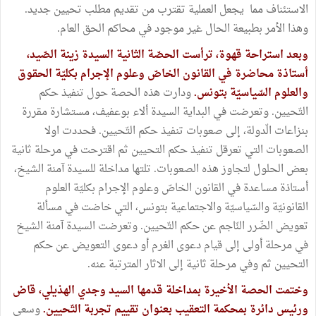
الاستئناف مما يجعل العملية تقترب من تقديم مطلب تحيين جديد.
وهذا الأمر بطبيعة الحال غير موجود في محاكم الحق العام.
وبعد استراحة قهوة، ترأست الحصّة الثانية السيدة زينة الصّيد،
أستاذة محاضرة في القانون الخاصّ وعلوم الإجرام بكليّة الحقوق
والعلوم السّياسيّة بتونس.
ودارت هذه الحصة حول تنفيذ حكم
التّحيين. وتعرضت في البداية السيدة ألاء بوعفيف، مستشارة مقررة
بنزاعات الّدولة، إلى صعوبات تنفيذ حكم التّحيين. فحددت اولا
الصعوبات التي تعرقل تنفيذ حكم التحيين ثم اقترحت في مرحلة ثانية
بعض الحلول لتجاوز هذه الصعوبات. تلتها مداخلة للسيدة آمنة الشيخ،
أستاذة مساعدة في القانون الخاصّ وعلوم الإجرام بكليّة العلوم
القانونيّة والسّياسيّة والاجتماعية بتونس، التي خاضت في مسألة
تعويض الضّرر النّاجم عن حكم التّحيين. وتعرضت السيدة آمنة الشيخ
في مرحلة أولى إلى قيام دعوى الغرم أو دعوى التعويض عن حكم
التحيين ثم وفي مرحلة ثانية إلى الاثار المترتبة عنه.
وختمت الحصة الأخيرة بمداخلة قدمها السيد وجدي الهذيلي، قاض
ورئيس دائرة بمحكمة التعقيب بعنوان تقييم تجربة التّحيين.
وسعى