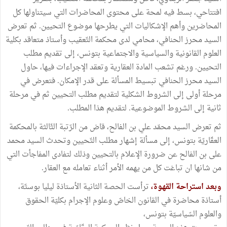
افتتاحي، بسط فيه لمحة على محتوى المحاضرات التي سيتناولها كل
المحاضرين وأهم الإشكاليات التي يطرحها موضوع التحيين. ثم تعرض
السيد محرز الحنافي، محامي لدى محكمة التّعقيب وأستاذ متعاقد بكلية
العلوم القانونية والسياسية والاجتماعية بتونس، إلى تقديم مطلب
التحيين. ورغم تشعب المادة العقارية وتعقد الإجراءات فيها، حاول
السيد محرز الحنافي تبسيط المسألة على قدر الإمكان. فتعرض في
مرحلة أولى إلى الشروط الشكلية لتقديم مطلب التحيين ثم في مرحلة
ثانية إلى الشروط الموضوعية. لتقديم هذا المطلب.
ثم تعرض السيد محمّد علي بن الفالح، قاض من الرّتبة الثّالثة بالمحكمة
العقّاريّة بتونس، إلى مسألة إشهار مطلب التّحيين وتحدث السيد محمد
على بن الفالح عن ضرورة الإعلام بالتحيين وذلك لتفادى المفاجأت التي
من شانها ان تباغت كل من يهمه الأمر أثناء تعامله مع العقار.
وبعد استراحة القهوة،
ترأست الحصة الثانية الأستاذة ليليا بوستّة،
أستاذة محاضرة في القانون الخاصّ وعلوم الإجرام بكليّة الحقوق
والعلوم السّياسيّة بتونس،