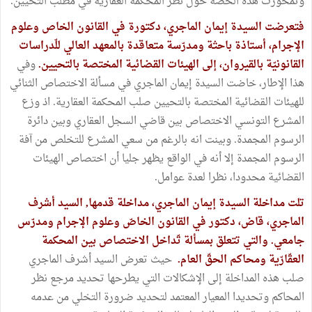
وتمحورت هذه الحصة حول نظر المحكمة العقّارّية في مطلب التّحيين.
فتعرضت السيدة إيمان الماجري، دكتورة في القانون الخاص وعلوم
الإجرام، أستاذة باحثة ومدرّسة متعاقدة بالمعهد العالي للّدراسات
القانونيّة بالقيروان، إلى الهيئات القضائية المختصة بالتحيين.
وفي
هذا الإطار، خاضت السيدة إيمان الماجري في مسألة الاختصاص الثنائي
للهيئات القضائية المختصة بالتحيين صلب المحكمة العقارية. اذ وزع
المشرع التونسي الاختصاص بين قاضي السجل العقاري وبين دائرة
الرسوم المجمدة. وبينت انه بالرغم من سعي المشرع للتخلص من آفة
الرسوم المجمدة إلا أنه في الواقع يظهر جليا أن اختصاص الهيئات
القضائية محدودا، نظرا لعدة عوامل.
تلت مداخلة السيدة إيمان الماجري، مداخلة قدمها, السيد أشرف
الماجري، قاض، دكتور في القانون الخاصّ وعلوم الإجرام ومدرّس
جامعي. والتي تتعلق بمسألة تّداخل الاختصاص بين المحكمة
العقّارّية ومحاكم الحقّ العام.
حيث تعرض السيد أشرف الماجري
صلب هذه المداخلة إلى الإشكالات التي يطرحها تحديد مرجع نظر
المحاكم وتحديدا المعيار المعتمد لتحديد ضرورة التخلي من عدمه