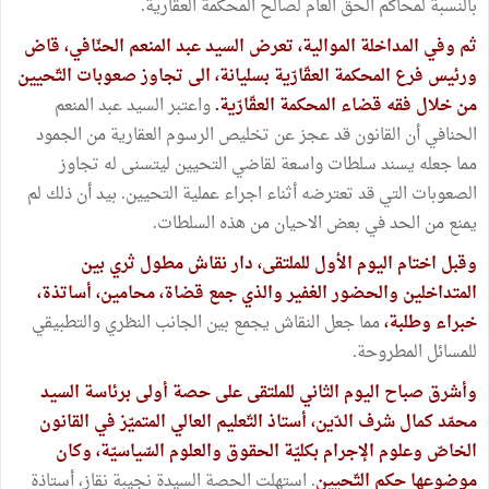
بالنسبة لمحاكم الحق العام لصالح المحكمة العقارية.
ثم وفي المداخلة الموالية، تعرض السيد عبد المنعم الحنّافي، قاض
ورئيس فرع المحكمة العقّارّية بسليانة، الى تجاوز صعوبات التّحيين
من خلال فقه قضاء المحكمة العقّارّية.
واعتبر السيد عبد المنعم
الحنافي أن القانون قد عجز عن تخليص الرسوم العقارية من الجمود
مما جعله يسند سلطات واسعة لقاضي التحيين ليتسنى له تجاوز
الصعوبات التي قد تعترضه أثناء اجراء عملية التحيين. بيد أن ذلك لم
يمنع من الحد في بعض الاحيان من هذه السلطات.
وقبل اختام اليوم الأول للملتقى، دار نقاش مطول ثري بين
المتداخلين والحضور الغفير والذي جمع قضاة، محامين، أساتذة،
خبراء وطلبة،
مما جعل النقاش يجمع بين الجانب النظري والتطبيقي
للمسائل المطروحة.
وأشرق صباح اليوم الثاني للملتقى على حصة أولى برئاسة السيد
محمّد كمال شرف الدّين، أستاذ التّعليم العالي المتميّز في القانون
الخاصّ وعلوم الإجرام بكليّة الحقوق والعلوم السّياسيّة، وكان
موضوعها حكم التّحيين
. استهلت الحصة السيدة نجيبة نقاز، أستاذة