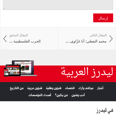
إرسال
المقال التالي
المقال السابق
محمد النفطي: أنا غزّاوي, ...
الحرب الفلسطينية ...
ليدرز العربية
أخبار
مواقف وآراء
اقتصاد
شؤون وطنية
شؤون عربية
من التاريخ
أدب وفنون
من يكون؟
أصداء المؤسسات
في ليدرز