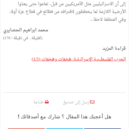
إلى أن الاسرائيليين مثل الأمريكيين من قبل، تعاموا حتى يعدّوا
الأرضية اللازمة لما يخططون لاقترافه من فظائع في قطاع غزة أولا،
وفي المنطقة لاحقا...
محمد ابراهيم الحصايري
(تَعْلِيقَهْ... في دَقِيقَهْ / 176)
قراءة المزيد
الحرب الفلسطينية الإسرائيلية: هَجَمَات وهَجَمَات (1/5)
أرسل إلى صديق
طباعة
هل أعجبك هذا المقال ؟ شارك مع أصدقائك !