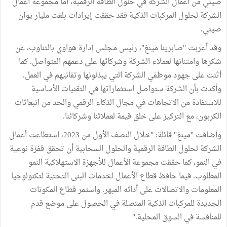
صيني من أعمال الشركة في حلول الطاقة الرقمية، أما مجموعة أعمال
الشركة لحلول المركبات الذكية فقد حققت إيرادات بلغت مليار يوان
صيني.
وقد أعربت "صابرينا مينغ"، رئيس مجلس إدارة هواوي بالتناوب، عن
شكرها وامتنانها لعملاء الشركة وشركائها على دعمهم المتواصل. كما
أثنت على جهود موظفي الشركة التي يبذلونها وتفانيهم في العمل.
وأكدت بأن الشركة ستواصل استثماراتها في التقنيات الأساسية
للاستفادة من الاتجاهات في مجال الذكاء الرقمي والحد من انبعاثات
الكربون، مع التركيز على خلق قيمة لعملائنا وشركائنا.
وأضافت "مينغ" قائلة: "خلال النصف الأول من 2023، استطاعت أعمال
الشركة لحلول الطاقة الرقمية والحلول السحابية أن تحقق قفزة نوعية
في النمو، كما حققت مجموعة الأعمال للأجهزة الاستهلاكية النمو
المطلوب. فيما حافظ قطاع الأعمال لخدمات البنى التحتية لتكنولوجيا
المعلومات والاتصالات على أدائه المبهر. واستمر قطاع المكونات
الجديدة للمركبات الذكية المتصلة في الحصول على موضع قدم
للمنافسة في السوق المحلية."