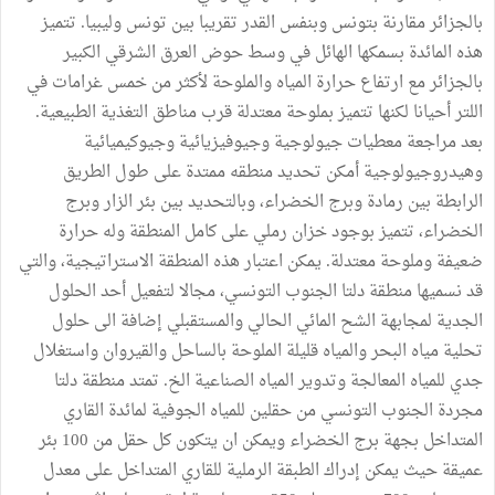
بالجزائر مقارنة بتونس وبنفس القدر تقريبا بين تونس وليبيا. تتميز
هذه المائدة بسمكها الهائل في وسط حوض العرق الشرقي الكبير
بالجزائر مع ارتفاع حرارة المياه والملوحة لأكثر من خمس غرامات في
اللتر أحيانا لكنها تتميز بملوحة معتدلة قرب مناطق التغذية الطبيعية.
بعد مراجعة معطيات جيولوجية وجيوفيزيائية وجيوكيميائية
وهيدروجيولوجية أمكن تحديد منطقه ممتدة على طول الطريق
الرابطة بين رمادة وبرج الخضراء، وبالتحديد بين بئر الزار وبرج
الخضراء، تتميز بوجود خزان رملي على كامل المنطقة وله حرارة
ضعيفة وملوحة معتدلة. يمكن اعتبار هذه المنطقة الاستراتيجية، والتي
قد نسميها منطقة دلتا الجنوب التونسي، مجالا لتفعيل أحد الحلول
الجدية لمجابهة الشح المائي الحالي والمستقبلي إضافة الى حلول
تحلية مياه البحر والمياه قليلة الملوحة بالساحل والقيروان واستغلال
جدي للمياه المعالجة وتدوير المياه الصناعية الخ. تمتد منطقة دلتا
مجردة الجنوب التونسي من حقلين للمياه الجوفية لمائدة القاري
المتداخل بجهة برج الخضراء ويمكن ان يتكون كل حقل من 100 بئر
عميقة حيث يمكن إدراك الطبقة الرملية للقاري المتداخل على معدل