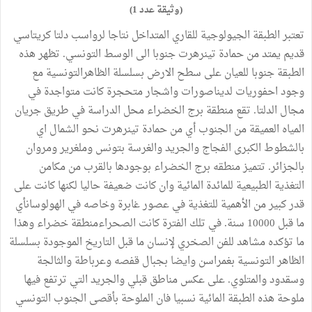
(وثيقة عدد 1)
تعتبر الطبقة الجيولوجية للقاري المتداخل نتاجا لرواسب دلتا كريتاسي
قديم يمتد من حمادة تينرهرت جنوبا الى الوسط التونسي. تظهر هذه
الطبقة جنوبا للعيان على سطح الارض بسلسلة الظاهرالتونسية مع
وجود احفوريات لديناصورات واشجار متحجرة كانت متواجدة في
مجال الدلتا. تقع منطقة برج الخضراء محل الدراسة في طريق جريان
المياه العميقة من الجنوب أي من حمادة تينرهرت نحو الشمال اي
بالشطوط الكبرى الفجاج والجريد والغرسة بتونس وملغرير ومروان
بالجزائر. تتميز منطقه برج الخضراء بوجودها بالقرب من مكامن
التغذية الطبيعية للمائدة المائية وان كانت ضعيفة حاليا لكنها كانت على
قدر كبير من الأهمية للتغذية في عصور غابرة وخاصه في الهولوسانأي
ما قبل 10000 سنة. في تلك الفترة كانت الصحراءمنطقة خضراء وهذا
ما تؤكده مشاهد للفن الصخري لإنسان ما قبل التاريخ الموجودة بسلسلة
الظاهر التونسية بغمراسن وايضا بجبال قفصه وعرباطة والثالجة
وسقدود والمتلوي. على عكس مناطق قبلي والجريد التي ترتفع فيها
ملوحة هذه الطبقة المائية نسبيا فان الملوحة بأقصى الجنوب التونسي