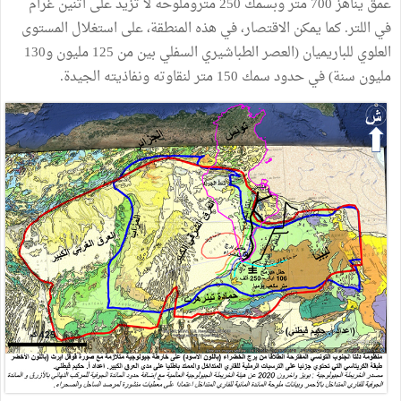
عمق يناهز 700 متر وبسمك 250 متروملوحة لا تزيد على اثنين غرام
في اللتر. كما يمكن الاقتصار، في هذه المنطقة، على استغلال المستوى
العلوي للباريميان (العصر الطباشيري السفلي بين من 125 مليون و130
مليون سنة) في حدود سمك 150 متر لنقاوته ونفاذيته الجيدة.