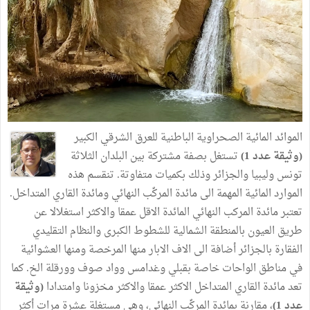
الموائد المائية الصحراوية الباطنية للعرق الشرقي الكبير
(وثيقة عدد 1)
تستغل بصفة مشتركة بين البلدان الثلاثة
تونس وليبيا والجزائر وذلك بكميات متفاوتة. تنقسم هذه
الموارد المائية المهمة الى مائدة المركؐب النهائي ومائدة القاري المتداخل.
تعتبر مائدة المركب النهائي المائدة الاقل عمقا والاكثر استغلالا عن
طريق العيون بالمنطقة الشمالية للشطوط الكبرى والنظام التقليدي
الفقارة بالجزائر أضافة الى الاف الابار منها المرخصة ومنها العشوائية
في مناطق الواحات خاصة بقبلي وغدامس وواد صوف وورقلة الخ. كما
تعد مائدة القاري المتداخل الاكثر عمقا والاكثر مخزونا وامتدادا
(وثيقة
عدد 1)
، مقارنة بمائدة المركؐب النهائي، وهي مستغلة عشرة مرات أكثر