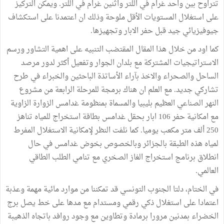
تتراوح بين واحد غرام في اللتر واثنين غرام في اللتر. ويمكن التركيز
على استغلال المستويات الأقل ملوحة وذلك ان اعتمدنا على استكشاف
جيوفيزيائي جيد قبل حفر الابار وتجهيزها.
كما اود من خلال هذا المقال المقتضب التنبيه على اهمية التشاور ورسم
الاستراتيجيات المشتركة مع بلدان الجوار وتفعيل أكثر لدور مرصد
الساحل والصحراء والاخذ بآراء الأساتذة الباحثين والخبراء في طرح
تشاركي جديد. مع العلم ان هناك برمجة للمرحلة الرابعة من مشروع
النهر الصناعي العظيم بليبيا والمسماة بمنظومة غدامس الزوارة الزاوية
مع امكانية حفر 106 ابار بحقل غدامس بطاقة استخراج للمياه تناهز
250 ألف متر مكعب يوميا. كما نلفت النظر لإمكانية الاستغلال المفرط
لمياه هذه الطبقة بالجزائر وبالخصوص بخوض غدامس في حال
انطلاق برنامج استخراج الغاز الصخري مع تنامي الطلب الطاقي
العالمي.
في الختام، دلتا الجنوب التونسي قد تمكننا من موارد مائية مهمة وعذبة
اعتمادا على استغلال ذكي رقمي ومستدام مع مدها على خط يصل برج
الخضراء بمدنين مرورا برمادة وتطاوين مع وجود روافد باتجاه الذهيبة