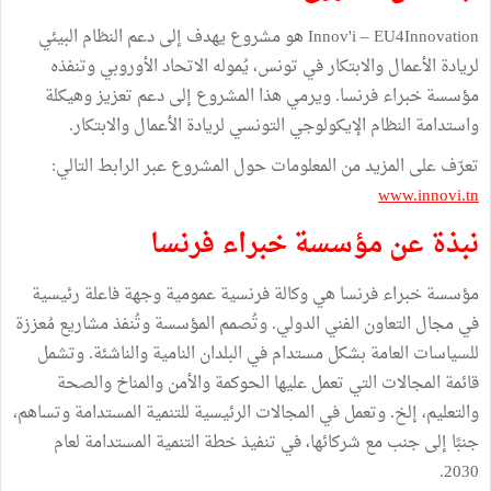
Innov'i – EU4Innovation هو مشروع يهدف إلى دعم النظام البيئي
لريادة الأعمال والابتكار في تونس، يُموله الاتحاد الأوروبي وتنفذه
مؤسسة خبراء فرنسا. ويرمي هذا المشروع إلى دعم تعزيز وهيكلة
واستدامة النظام الإيكولوجي التونسي لريادة الأعمال والابتكار.
تعرّف على المزيد من المعلومات حول المشروع عبر الرابط التالي:
www.innovi.tn
نبذة عن مؤسسة خبراء فرنسا
مؤسسة خبراء فرنسا هي وكالة فرنسية عمومية وجهة فاعلة رئيسية
في مجال التعاون الفني الدولي. وتُصمم المؤسسة وتُنفذ مشاريع مُعززة
للسياسات العامة بشكل مستدام في البلدان النامية والناشئة. وتشمل
قائمة المجالات التي تعمل عليها الحوكمة والأمن والمناخ والصحة
والتعليم، إلخ. وتعمل في المجالات الرئيسية للتنمية المستدامة وتساهم،
جنبًا إلى جنب مع شركائها، في تنفيذ خطة التنمية المستدامة لعام
2030.