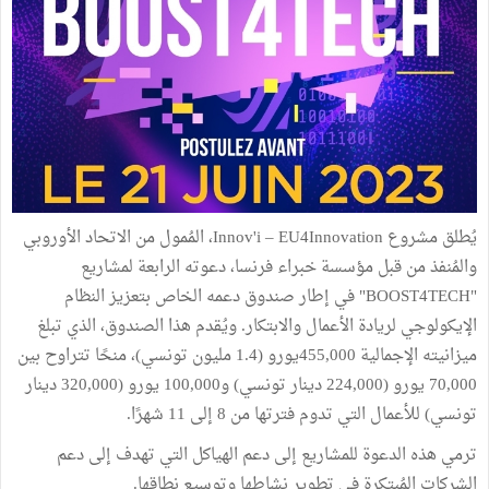
يُطلق مشروع Innov'i – EU4Innovation، المُمول من الاتحاد الأوروبي
والمُنفذ من قبل مؤسسة خبراء فرنسا، دعوته الرابعة لمشاريع
"BOOST4TECH" في إطار صندوق دعمه الخاص بتعزيز النظام
الإيكولوجي لريادة الأعمال والابتكار. ويُقدم هذا الصندوق، الذي تبلغ
ميزانيته الإجمالية 455,000يورو (1.4 مليون تونسي)، منحًا تتراوح بين
70,000 يورو (224,000 دينار تونسي) و100,000 يورو (320,000 دينار
تونسي) للأعمال التي تدوم فترتها من 8 إلى 11 شهرًا.
ترمي هذه الدعوة للمشاريع إلى دعم الهياكل التي تهدف إلى دعم
الشركات المُبتكرة في تطوير نشاطها وتوسيع نطاقها.