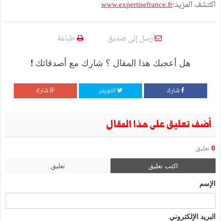
اكتشف المزيد:
www.expertisefrance.fr
أرسل إلى صديق
طباعة
هل أعجبك هذا المقال ؟ شارك مع أصدقائك !
شارك
التويتر
شارك
أضف تعليق على هذا المقال
0
تعليق
اكتب تعليق
تعليق
الإسم
البريد الإلكتروني