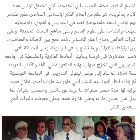
الشيخ الدكتور محمّد الحبيب ابن الخوجة، الّذي تحتفل تونس هذه
الأيّام بمائويته، هو علم من أعلام الفكر الإسلامي المعاصر، ممّن تفتخر
بهم تونس لسعة علمه،وعلوّ كعبه في التدريس والفتوى، ولوسطيّة
منهجه وانفتاحه على علوم العصر وعلى مناهج البحث الحديثة، وعلى
التراث العالمي ونتاج الفكر الإنساني، فقد جمع بين الأصالة والمعاصرة،
بين ارتباطه بالتراث وبما تشبع به في الزيتونة، وبين الحداثة التي
لامس مظاهرها في فرنسا وعايش أبعادها الفكريّة والفلسفيّة في جامعة
السوربون التي تخرّج منها بشهادة الدكتوراه في اللّغة والآداب العربيّة
سنة 1964، ثمّ عاد إلى تونس ليتولّى التدريس في الجامعة التونسيّة،
ثمّ إدارة الدّار التونسيّة للنشر، الّتي طوّر نشاطها، وأصدر خلال فترة
توليه لها مدة خمس سنوات ما يزيد عن مائتين وخمسين عنوانا، ممّا
يدلّ على حسن إدارته وعلى غزارة علمه، وعلى معرفته بالتراث الّذي
يستحق النّشر.