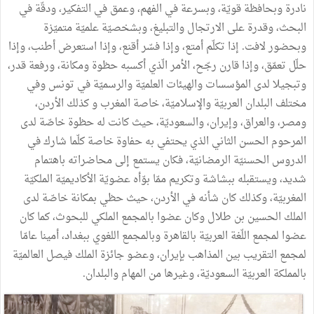
نادرة وبحافظة قويّة، وبسرعة في الفهم، وعمق في التفكير، ودقّة في
البحث، وقدرة على الارتجال والتبليغ، وبشخصيّة علميّة متميّزة
وبحضور لافت. إذا تكلّم أمتع، وإذا فسّر أقنع، وإذا استعرض أطنب، وإذا
حلّل تعمّق، وإذا قارن رجّح، الأمر الّذي أكسبه حظوة ومكانة، ورفعة قدر،
وتبجيلا لدى المؤسسات والهيئات العلميّة والرسميّة في تونس وفي
مختلف البلدان العربيّة والإسلاميّة، خاصة المغرب و كذلك الأردن،
ومصر، والعراق، وإيران، والسعوديّة، حيث كانت له حظوة خاصّة لدى
المرحوم الحسن الثاني الذي يحتفي به حفاوة خاصة كلّما شارك في
الدروس الحسنيّة الرمضانيّة، فكان يستمع إلى محاضراته باهتمام
شديد، ويستقبله ببشاشة وتكريم ممّا بوّأه عضويّة الأكاديميّة الملكيّة
المغربيّة، وكذلك كان شأنه في الأردن، حيث حظي بمكانة خاصّة لدى
الملك الحسين بن طلال وكان عضوا بالمجمع الملكي للبحوث، كما كان
عضوا لمجمع اللّغة العربيّة بالقاهرة وبالمجمع اللغوي ببغداد، أمينا عامّا
لمجمع التقريب بين المذاهب بإيران، وعضو جائزة الملك فيصل العالميّة
بالمملكة العربيّة السعوديّة، وغيرها من المهام والبلدان.