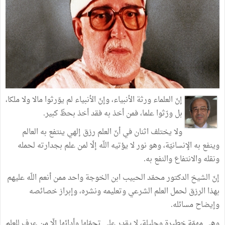
إنّ العلماء ورثة الأنبياء، وإنّ الأنبياء لم يوّرثوا مالا ولا ملكا،
بل ورّثوا علما، فمن أخذ به فقد أخذ بحظّ كبير.
ولا يختلف اثنان في أنّ العلم رزق إلهي ينتفع به العالم
وينفع به الإنسانيّة، وهو نور لا يؤتيه اللّه إلّا لمن علم بجدارته لحمله
ونقله والانتفاع والنفع به.
إنّ الشيخ الدكتور محمّد الحبيب ابن الخوجة واحد ممن أنعم اللّه عليهم
بهذا الرزق لحمل العلم الشرعي وتعليمه ونشره، وإبراز خصائصه
وإيضاح مسائله.
وهي مهمّة خطيرة وجليلة، لا يقدر على تحمّلها وأدائها إلّا من عرف للعلم