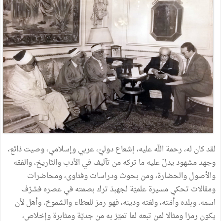
لقد كان له، رحمة اللّه عليه، إشعاع دوليّ، عربي وإسلامي، وصيت ذائع،
وجهد مشهود يدلّ عليه ما تركه من تآليف في الأدب والتّاريخ، والفقه
والأصول والحضارة، ومن بحوث ودراسات وفتاوى، ومحاضرات
ومقالات تحكي مسيرة علميّة لجهبذ ترك بصمته في عصره فشرّف
اسمه، وبلده وأمّته، ولغته ودينه، فهو رمز للعطاء والشموخ، وأهل لأن
يكون رمزا ومثالا لمن تبعه لما تميّز به من جديّة ومثابرة وإخلاص،