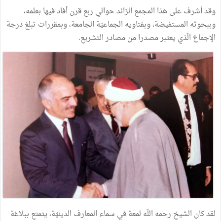
وقد أشرف على هذا المجمع الرّائد حوالي ربع قرن أفاد فيها بعلمه،
وببحوثه المستفيضة، وبفتاويه الجماعيّة الجامعة، وبمقررات تبلغ درجة
الإجماع الّذي يعتبر مصدرا من مصادر التشريع.
لقد كان الشيخ رحمه اللّه لمعة في سماء المعارف الدينيّة، يتمتع ببلاغة