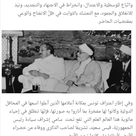
واتّباع للوسطيّة والاعتدال، وانخراط في الاجتهاد والتجديد، ونبذ
للانغلاق والجمود، مع التمسّك بالثوابت في ظلّ الانفتاح والوعي
بمقتضيات الحاضر.
وفي إطار اعتراف تونس بمكانة أعلامها الّذين أعلوا اسمها في المحافل
الدوليّة وكانوا لها مفخرة بما أناروا به صورتها، فإنّها تنطلق في إحياء
مائوية هذا العالم العلم التي تقع تحت سامي إشراف سيادة رئيس
الجمهوريّة، قيس سعيّد، تشريفا لصاحب الذكرى ووفاء من خضراء