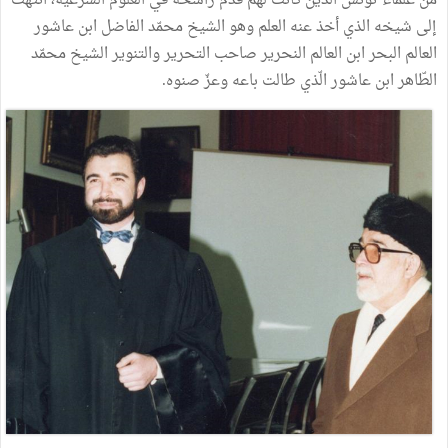
من علماء تونس الّذين كانت لهم قدم راسخة في العلوم الشرعيّة، انتهت
إلى شيخه الذي أخذ عنه العلم وهو الشيخ محمّد الفاضل ابن عاشور
العالم البحر ابن العالم النحرير صاحب التحرير والتنوير الشيخ محمّد
الطّاهر ابن عاشور الّذي طالت باعه وعزّ صنوه.