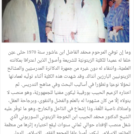
وما إن توفيّ المرحوم محمّد الفاضل ابن عاشور سنة 1970 حتّى عيّن
خلفا له عميدا للكليّة الزيتونيّة للشريعة وأصول الدّين اعترافا بمكانته
العلميّة، وانتقاء له دون غيره من جمهرة الدكاترة المدرسيّين والمشائخ
الزيتونيين البارزين آنذاك. وقد شهدت هذه الكليّة أثناء تولّيه لعمادتها
تحوّلا نوعيّا وتطوّرا في أساليب البحث وفي مناهج التدريس. ثم
اختاره الزعيم الحبيب بورقيبة ليكون مفتيا للجمهوريّة، وهو منصب لا
يتولاه إلّا من كان مشهودا له بالعلم والفضل والتقوى، وبرجاحة العقل،
وامتلاك ناصية اللّغة، وذا إشعاع في الدّاخل والخارج، وهو ما توفّر عليه
الشيخ الدكتور محمّد الحبيب ابن الخوجة الزيتوني السوربوني الّذي
شغل منصب الإفتاء حوالي ثماني سنوات ليقع اختياره إثرها من منظمة
المؤتمر الإسلامي ليكون أمينا عامّا للمجمع الفقهي الإسلامي الدولي