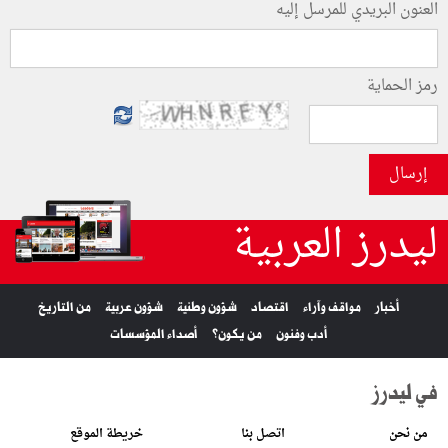
العنون البريدي للمرسل إليه
رمز الحماية
إرسال
ليدرز العربية
أخبار
مواقف وآراء
اقتصاد
شؤون وطنية
شؤون عربية
من التاريخ
أدب وفنون
من يكون؟
أصداء المؤسسات
في ليدرز
من نحن
اتصل بنا
خريطة الموقع