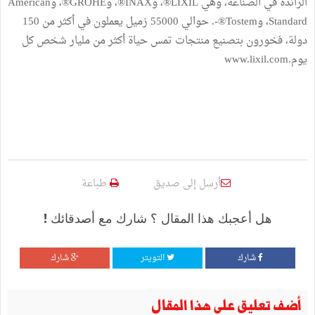
الرائدة في الصناعة، وهي LIXIL®، وINAX®، وGROHE®، وAmerican
Standard، وTostem®-. حوالي 55000 زميل يعملون في أكثر من 150
دولة، فخورون بتصنيع منتجات تمس حياة أكثر من مليار شخص كل
يوم.www.lixil.com
أرسل إلى صديق
طباعة
هل أعجبك هذا المقال ؟ شارك مع أصدقائك !
شارك
التويتر
شارك
أضف تعليق على هذا المقال