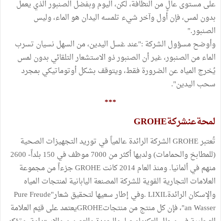
على مستوى عالٍ من النظافة، لكن، اليوم وبفضل الصنبور الذي يعمل
بدون لمس، فإن أول وآخر شيء تلمسه اليدان هو الماء، وليس
الصنبور."
وأوضح مسؤول الشركة :"عند غسل اليدين، من السهل نسيان تسرب
الماء من الصنبور، غير أن الصنبور ذو الاستشعار التلقائي بدون لمس
يُخرج المياه عن الضرورة فقط، ويتوقف بشكل أوتوماتيكي بمجرد
سحب اليدين".
***
لمحةعنشركةGROHE
تُعتبر GROHE الشركة الرائدة عالمياً في توريد التجهيزات الصحية
(للمطابخ والحمامات) ولديها أكثر من 7000 موظف في 150 بلداً- 2600
منهم في ألمانيا. ومنذ العام 2014 كانت GROHE جزءاً من مجموعة
العلامات التجارية القوية للشركة المصنعة اليابانية لمنتجات المياه
والإسكان الرائدةLIXIL .وفي إطار سعيها لتحقيق شعار"Pure Freude
an Wasser"، فإن كل منتج من منتجاتGROHEيعتمد على قيّم العلامة