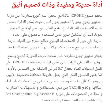
أداة حديثة ومفيدة وذات تصميم أنيق
يجمع صنبور GROHE الذكيالذي يحمل اسم "يوروسمارت" بين مزايا
الصنبوراليدوي ومزايا الصنبور بدون لمس، حيث يُمكن للأفراد بفضل
تقنية الاستشعار المتكاملة، إما فتح الماء دون لمس أو فتح الصنبور
يدويا، ذلك أن التشغيل بدون لمس يُستخدم للحصول على المياه
الباردة، في حين أن الاستخدام اليدوي صالح للمزج بين المياه الباردة
والساخنة، ما يسمح بتجنب الاستهلاك غير الضروري للمياه الساخنة.
يتوفر صنبور "يوروسمارت" على محدد لدرجة الحرارة مُدمج يسمح
بتوفير الطاقة، في الوقت الذي تعمل فيه تقنية GROHE EcoJoy على
تقليل استهلاك المياه بمعدل 5.7 لتر في الدقيقة دون المساس بالأداء،
كما يتميز الصنبور الذكي الذي يعمل بطريقة مختلطة،بتصميمه الأنيق،
ويتوفر بأشكال مختلفة ومتنوعة حتى تتماشى مع الحمامات باختلاف
أشكالها. وتضع GROHE بين يدي المستهلكين والمستهلكات اختيارات
واسعة من المجموعات على غرار: Essence E و Bau Cosmopolitan E
وEurosmartCosmopolitan E وEurocube E.