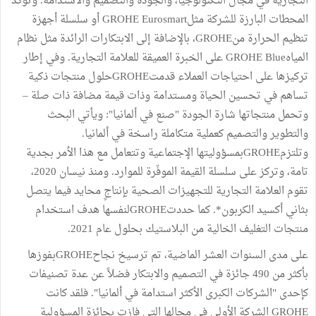
التجارية في مجال التكنولوجيا، والجودة والتصميم والاستدامة. وتؤكد
المحطات البارزة للشركة مثلGROHE Eurosmart أو سلسلة أجهزة
تنظيم الحرارة منGROHE، بالإضافة إلى الابتكارات الرائدة مثل نظام
المياهGROHE Blue على الخبرة العميقة للعلامة التجارية. وفي إطار
تركيزها على احتياجات العملاء قدمتGROHEحلول منتجات ذكية
تساهم في تحسين الحياة ومستدامة وذات قيمة مضافة ذات صلة –
وتحمل منتجاتها شارة الجودة "صنع في ألمانيا": ويأتي البحث
والتطوير والتصميم كعملية متكاملة راسخة في ألمانيا.
وتلتزمGROHEبمسؤوليتها الإجتماعية وتتعامل مع هذا الأمر بجدية
تامة، وتركز على سلسلة القيمة الموفّرة للموارد. ومنذ نيسان 2020،
تقوم العلامة التجارية للتجهيزات الصحية بإنتاجٍ محايد فيما يتصل
بثاني أكسيد الكربون*. كما حددتGROHEلنفسها هدف استخدام
منتجات التغليف الخالية من البلاستيك بحلول عام 2021.
على مدى السنوات العشر الماضية، تم ترسيخ نجاحGROHEبفوزها
بأكثر من 490 جائزة في التصميم والابتكار فضلاً عن عدة تصنيفات
كإحدى "الشركات الكبرى الأكثر استدامة في ألمانيا". فلقد كانت
GROHE الشركة الأولى في مجالها التي فازت بجائزة المسؤولية