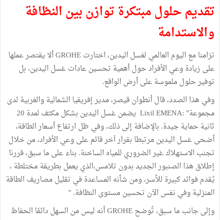
تقديم حلول مبتكرة توازن بين النظافة
والاستدامة
تزامنا مع اليوم العالمي لغسل اليدين، اختارت GROHE ألا يقتصر عملها
على زيادة وعي الأفراد حول أهمية تحسين عادات غسل اليدين، بل
توفير حلول ملموسة على أرض الواقع.
وفي هذا الصدد، قال أنطوان قيصر، مدير إفريقيا الشمالية والغربية لدى
مجموعة" :Lixil EMENA يضمن غسل اليدين بشكل مكثف لمدة 20
ثانية حماية جيدة. بالإضافة إلى ذلك، وفي ظل ارتفاع أسعار الطاقة،
أضحى غسل اليدين مرتبطا بقرار آخر قائم على وعي الأفراد، من خلال
تجنب الاستهلاك غير الضروري للمياه الساخنة. بناء على ما سبق، قررنا
إطلاق هذا الصنبور الجديد بدون تلامس،الذي يعمل بطريقة مختلطة ،
يُقدم فوائد كبيرة للأسر، ومن شأنه المساعدة في تقليل مصاريف الطاقة
المنزلية وفي نفس الآن تحسين مستوى النظافة. "
وإلى جانب ما سبق، تُوضح GROHE أنه ليس من السهل دائمًا الحفاظ