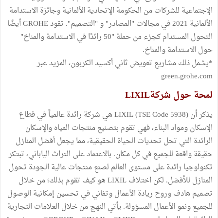
الإجتماعية للشركات من الحكومة الإتحادية الألمانية وجائزة الاستدامة
الألمانية 2021 في مجالات "المصادر" و "التصميم". تقود GROHE أيضًا
التحول المستدام كجزء من حملة "50 رائدًا في الاستدامة والمناخ"
حول الاستدامة والمناخ.
*يشمل ذلك مشاريع تعويض ثاني أكسيد الكربون، المزيد عبر
green.grohe.com
لمحة حول شركةLIXIL
يذكر أن LIXIL (TSE Code 5938) هي شركة رائدة عالمياً في قطاع
الإسكان ومواد البناء، فهي تقوم بتصنيع منتجات المياه والإسكان
الرائدة التي تحل تحديات الحياة الحقيقية، مما يجعل أفضل المنازل
حقيقة واقعة للجميع في كل مكان. بالاعتماد على التراث الياباني، تبتكر
تكنولوجيا رائدة على مستوى العالم لصنع منتجات عالية الجودة تحول
المنازل للأفضل. لكن اختلاف LIXIL هو كيف تقوم بذلك؛ من خلال
تصميم هادف وروح ريادة الأعمال وتفاني في تحسين إمكانية الوصول
للجميع ونمو الأعمال المسؤولة. يأتي النهج من خلال العلامات التجارية