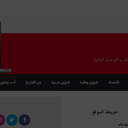
تف واللوحات الذكية
اقتصاد
شؤون وطنية
شؤون عربية
من التاريخ
أدب وفنون
خريطة الموقع
نيت واب