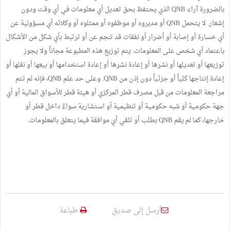
بالضرورة آراء QNB الذي يحتفظ بحق تعديل أي معلومات في أي وقت ودون
إشعار. لا يتحمل QNB أو مديروه أو موظفوه أو ممثلوه أو وكلائه أي مسؤولية عن
أي خسارة أو إصابة أو أضرار أو نفقات قد تنجم عن أو ترتبط بأي شكل من الأشكال
باعتماد أي شخص على المعلومات. يتم توزيع هذه المطبوعة مجاناً ولا يجوز
توزيعها أو تعديلها أو نشرها أو إعادة نشرها أو إعادة استخدامها أو بيعها أو نقلها أو
إعادة إنتاجها كلياً أو جزئياً دون إذن من QNB. وعلى حد علم QNB، فإنه لم تتم
مراجعة المعلومات من قبل مصرف قطر المركزي أو هيئة قطر للأسواق المالية أو أي
جهة حكومية أو شبه حكومية أو تنظيمية أو استشارية سواءً داخل قطر أو
خارجها، كما لم يقم QNB بطلب أو تلقي أي موافقة فيما يتعلق بالمعلومات.
أرسل إلى صديق
طباعة