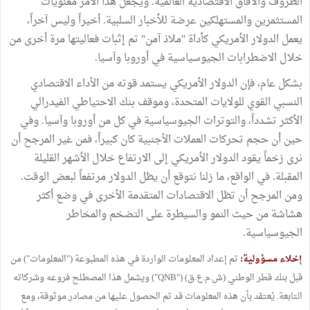
الظروف والآفاق الاقتصادية العالمية. ويجعل هذا الأمر معنويات
المستثمرين والمستهلكين عرضة للأخبار السلبية. أخيراً وليس آخراً،
يعمل الدولار الأمريكي كأداة "ملاذ آمن" تم إثبات فعاليتها مرة أخرى من
خلال الاضطرابات الجيوسياسية في أوروبا وآسيا.
بشكل عام، فإن الدولار الأمريكي يستمد قوته من الأداء الاقتصادي
النسبي القوي للولايات المتحدة، وموقف بنك الاحتياطي الفيدرالي
الأكثر تشدداً، والتوترات الجيوسياسية في كل من أوروبا وآسيا. وفي
حين أن حجم تحركات العملات الأجنبية كان كبيراً، فمن غير المرجح أن
نرى زخماً يقود الدولار الأمريكي إلى الارتفاع خلال الأشهر القليلة
المقبلة. في الواقع، ما زلنا نتوقع أن يظل الدولار مرتفعاً لبعض الوقت.
ومن المرجح أن تظل الاقتصادات المتقدمة الأخرى في وضع أكثر
هشاشة من حيث النمو والسيطرة على التضخم والمخاطر
الجيوسياسية.
إخلاء مسؤولية:
تم إعداد المعلومات الواردة في هذه المطبوعة ("المعلومات") من
قبل بنك قطر الوطني (ش.م.ع.ق) ("QNB") ويشمل هذا المصطلح فروعه وشركاته
التابعة. يُعتقد بأن هذه المعلومات قد تم الحصول عليها من مصادر موثوقة، ومع