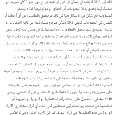
ذلك فإن QNB لا يقدم أي ضمان أو إقرار أو تعهد من أي نوع، سواءً كان صريحاً أو
ضمنياً، فيما يتعلق بدقة المعلومات أو اكتمالها أو موثوقيتها كما لا يتحمل
المسؤولية بأي شكل من الأشكال (بما في ذلك ما يتعلق بالتقصير) عن أي أخطاء أو
نقصان في المعلومات. يُخلي QNB بشكل صريح مسؤوليته عن كافة الضمانات أو
قابلية التسويق فيما يتعلق بالمعلومات أو ملاءمتها لغرض معين. يتم توفير بعض
الروابط لمواقع إلكترونية خاصة بأطراف ثالثة فقط لراحة القارئ، ولا يؤيد QNB
محتوى هذه المواقع، ولا يعتبر مسؤولاً عنه، ولا يقدم للقارئ أي اعتماد فيما يتعلق
بدقة هذه المواقع أو ضوابط الحماية الخاصة بها. ولا يتصرف QNB بصفته
مستشاراً مالياً أو خبيراً استشارياً أو وكيلاً فيما يتعلق بالمعلومات ولا يقدم
استشارات استثمارية أو قانونية أو ضريبية أو محاسبية. إن المعلومات المقدمة
ذات طبيعة عامة، وهي لا تعتبر نصيحةً أو عرضاً أو ترويجاً أو طلباً أو توصيةً فيما
يتعلق بأي معلومات أو منتجات مقدمة في هذه المطبوعة. يتم تقديم هذه
المطبوعة فقط على أساس أن المتلقي سيقوم بإجراء تقييم مستقل للمعلومات
على مسؤوليته وحده. ولا يجوز الاعتماد عليها لاتخاذ أي قرار استثماري. يوصي
QNB المتلقي بالحصول على استشارات استثمارية أو قانونية أو ضريبية أو
محاسبية من مستشارين محترفين مستقلين قبل اتخاذ أي قرار استثماري. الآراء
الواردة في هذه المطبوعة هي آراء المؤلف كما في تاريخ النشر. وهي لا تعكس