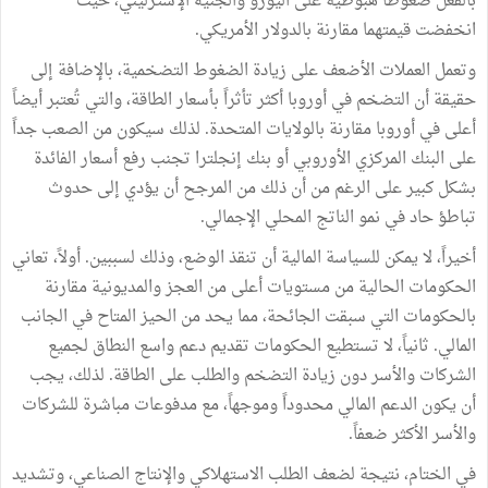
بالفعل ضغوطاً هبوطية على اليورو والجنيه الإسترليني، حيث
انخفضت قيمتهما مقارنة بالدولار الأمريكي.
وتعمل العملات الأضعف على زيادة الضغوط التضخمية، بالإضافة إلى
حقيقة أن التضخم في أوروبا أكثر تأثراً بأسعار الطاقة، والتي تُعتبر أيضاً
أعلى في أوروبا مقارنة بالولايات المتحدة. لذلك سيكون من الصعب جداً
على البنك المركزي الأوروبي أو بنك إنجلترا تجنب رفع أسعار الفائدة
بشكل كبير على الرغم من أن ذلك من المرجح أن يؤدي إلى حدوث
تباطؤ حاد في نمو الناتج المحلي الإجمالي.
أخيراً، لا يمكن للسياسة المالية أن تنقذ الوضع، وذلك لسببين. أولاً، تعاني
الحكومات الحالية من مستويات أعلى من العجز والمديونية مقارنة
بالحكومات التي سبقت الجائحة، مما يحد من الحيز المتاح في الجانب
المالي. ثانياً، لا تستطيع الحكومات تقديم دعم واسع النطاق لجميع
الشركات والأسر دون زيادة التضخم والطلب على الطاقة. لذلك، يجب
أن يكون الدعم المالي محدوداً وموجهاً، مع مدفوعات مباشرة للشركات
والأسر الأكثر ضعفاً.
في الختام، نتيجة لضعف الطلب الاستهلاكي والإنتاج الصناعي، وتشديد