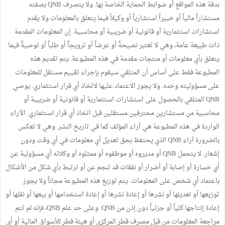
بدقة هذه المواقع أو ضوابط الحماية الخاصة بها. ولا يتصرف QNB بصفته
مستشاراً مالياً أو خبيراً استشارياً أو وكيلاً فيما يتعلق بالمعلومات ولا يقدم
استشارات استثمارية أو قانونية أو ضريبية أو محاسبية. إن المعلومات المقدمة
ذات طبيعة عامة، وهي لا تعتبر نصيحةً أو عرضاً أو ترويجاً أو طلباً أو توصيةً فيما
يتعلق بأي معلومات أو منتجات مقدمة في هذه المطبوعة. يتم تقديم هذه
المطبوعة فقط على أساس أن المتلقي سيقوم بإجراء تقييم مستقل للمعلومات
على مسؤوليته وحده. ولا يجوز الاعتماد عليها لاتخاذ أي قرار استثماري. يوصي
QNB المتلقي بالحصول على استشارات استثمارية أو قانونية أو ضريبية أو
محاسبية من مستشارين محترفين مستقلين قبل اتخاذ أي قرار استثماري. الآراء
الواردة في هذه المطبوعة هي آراء المؤلف كما في تاريخ النشر. وهي لا تعكس
بالضرورة آراء QNB الذي يحتفظ بحق تعديل أي معلومات في أي وقت ودون
إشعار. لا يتحمل QNB أو مديروه أو موظفوه أو ممثلوه أو وكلائه أي مسؤولية عن
أي خسارة أو إصابة أو أضرار أو نفقات قد تنجم عن أو ترتبط بأي شكل من الأشكال
باعتماد أي شخص على المعلومات. يتم توزيع هذه المطبوعة مجاناً ولا يجوز
توزيعها أو تعديلها أو نشرها أو إعادة نشرها أو إعادة استخدامها أو بيعها أو نقلها أو
إعادة إنتاجها كلياً أو جزئياً دون إذن من QNB. وعلى حد علم QNB، فإنه لم تتم
مراجعة المعلومات من قبل مصرف قطر المركزي أو هيئة قطر للأسواق المالية أو أي