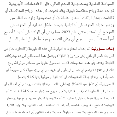
السياسة النقدية ومحدودية الدعم المالي، فإن الاقتصادات الأوروبية
تواجه عدة رياح معاكسة قوية. وقد نتجت كل هذه الرياح المعاكسة، أو
تفاقمت، بفعل ارتفاع أسعار الطاقة و/ أو محدودية واردات الغاز من
روسيا جراء الحرب في أوكرانيا. ويبدو بشكل متزايد أن الحرب من
المرجح أن تستمر حتى عام 2023، مما يعني أن الركود في أوروبا أصبح
أمراً محتماً، ومن المرجح أن يظل التضخم مرتفعاً طوال العام المقبل.
إخلاء مسؤولية:
تم إعداد المعلومات الواردة في هذه المطبوعة ("المعلومات") من
قبل بنك قطر الوطني (ش.م.ع.ق) ("QNB") ويشمل هذا المصطلح فروعه وشركاته
التابعة. يُعتقد بأن هذه المعلومات قد تم الحصول عليها من مصادر موثوقة، ومع
ذلك فإن QNB لا يقدم أي ضمان أو إقرار أو تعهد من أي نوع، سواءً كان صريحاً أو
ضمنياً، فيما يتعلق بدقة المعلومات أو اكتمالها أو موثوقيتها كما لا يتحمل
المسؤولية بأي شكل من الأشكال (بما في ذلك ما يتعلق بالتقصير) عن أي أخطاء أو
نقصان في المعلومات. يُخلي QNB بشكل صريح مسؤوليته عن كافة الضمانات أو
قابلية التسويق فيما يتعلق بالمعلومات أو ملاءمتها لغرض معين. يتم توفير بعض
الروابط لمواقع إلكترونية خاصة بأطراف ثالثة فقط لراحة القارئ، ولا يؤيد QNB
محتوى هذه المواقع، ولا يعتبر مسؤولاً عنه، ولا يقدم للقارئ أي اعتماد فيما يتعلق