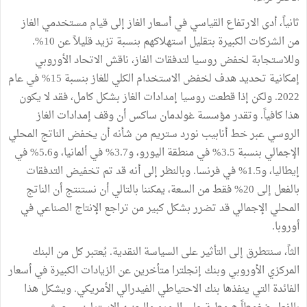
ثانياً، أدى الارتفاع القياسي في أسعار الغاز إلى قيام مستخدمي الغاز
من الشركات الكبيرة بتقليل استهلاكهم بنسبة تزيد قليلاً عن 10%.
وللاستجابة لخفض روسيا لتدفقات الغاز، ناقش الاتحاد الأوروبي
إمكانية تحديد هدف لخفض الاستخدام الكلي للغاز بنسبة 15% في عام
2022. ولكن إذا قطعت روسيا إمدادات الغاز بشكل كامل، فقد لا يكون
هذا كافياً. وتقدر مؤسسة غولدمان ساكس أن وقف إمدادات الغاز
الروسي عبر خط أنابيب نورد ستريم من شأنه أن يخفض الناتج المحلي
الإجمالي بنسبة 3.5% في منطقة اليورو، و3.7% في ألمانيا، و5.6% في
إيطاليا، و1.5% في فرنسا. وبالنظر إلى أنه قد تم تخفيض التدفقات
بالفعل إلى 20% فقط من السعة، يمكننا بالتالي أن نستنتج أن الناتج
المحلي الإجمالي قد تضرر بشكل كبير من تراجع الإنتاج الصناعي في
أوروبا.
الثاً، سنتطرق إلى التأثير على السياسة النقدية. يُعتبر كل من البنك
المركزي الأوروبي وبنك إنجلترا متأخرين عن الزيادات الكبيرة في أسعار
الفائدة التي ينفذها بنك الاحتياطي الفيدرالي الأمريكي. ويشكل هذا