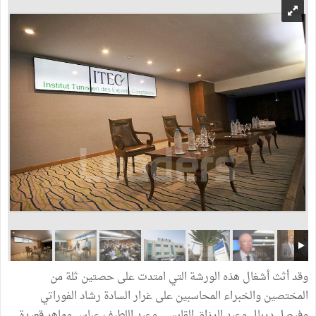
وقد أثث أشغال هذه الورشة التي امتدت على حصتين ثلة من
المختصين والخبراء المحاسبين على غرار السادة رشاد الفوراتي
وفيصل دربال وعبد الرزاق القابسي وعبد اللطيف عباس وماهر قعيدة