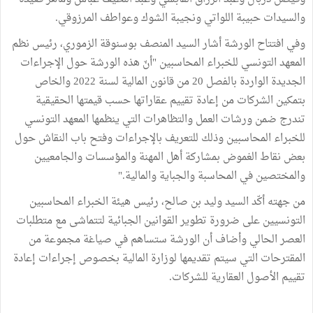
والسيدات حبيبة اللواتي ونجيبة الشوك وعواطف المرزوقي.
وفي افتتاح الورشة أشار السيد المنصف بوسنوقة الزموري، رئيس نظم
المعهد التونسي للخبراء المحاسبين "أنّ هذه الورشة حول الإجراءات
الجديدة الواردة بالفصل 20 من قانون المالية لسنة 2022 والخاص
بتمكين الشركات من إعادة تقييم عقاراتها حسب قيمتها الحقيقية
تندرج ضمن ورشات العمل والتظاهرات التي ينظمها المعهد التونسي
للخبراء المحاسبين وذلك للتعريف بالإجراءات وفتح باب النقاش حول
بعض نقاط الغموض بمشاركة أهل المهنة والمؤسسات والجامعيين
والمختصين في المحاسبة والجباية والمالية."
من جهته أكّد السيد وليد بن صالح، رئيس هيئة الخبراء المحاسبين
التونسيين على ضرورة تطوير القوانين الجبائية لتتماشى مع متطلبات
العصر الحالي وأضاف أن الورشة ستساهم في صياغة مجموعة من
المقترحات التي سيتم تقديمها لوزارة المالية بخصوص إجراءات إعادة
تقييم الأصول العقارية للشركات.