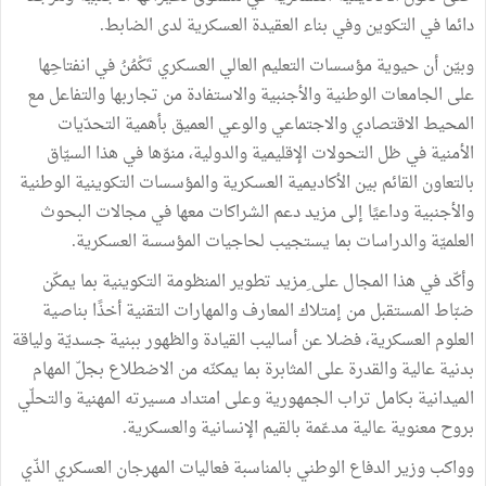
دائما في التكوين وفي بناء العقيدة العسكرية لدى الضابط.
وبيّن أن حيوية مؤسسات التعليم العالي العسكري تَكْمُنُ في انفتاحِها
على الجامعات الوطنية والأجنبية والاستفادة من تجاربها والتفاعل مع
المحيط الاقتصادي والاجتماعي والوعي العميق بأهمية التحدّيات
الأمنية في ظل التحولات الإقليمية والدولية، منوّها في هذا السيّاق
بالتعاون القائم بين الأكاديمية العسكرية والمؤسسات التكوينية الوطنية
والأجنبية وداعيًا إلى مزيد دعم الشراكات معها في مجالات البحوث
العلميّة والدراسات بما يستجيب لحاجيات المؤسسة العسكرية.
وأكّد في هذا المجال على ِمزيد تطوير المنظومة التكوينية بما يمكّن
ضبّاط المستقبل من إمتلاك المعارف والمهارات التقنية أخذًا بناصية
العلوم العسكرية، فضلا عن أساليب القيادة والظهور ببنية جسديّة ولياقة
بدنية عالية والقدرة على المثابرة بما يمكنّه من الاضطلاع بجلّ المهام
الميدانية بكامل تراب الجمهورية وعلى امتداد مسيرته المهنية والتحلّي
بروح معنوية عالية مدعّمة بالقيم الإنسانية والعسكرية.
وواكب وزير الدفاع الوطني بالمناسبة فعاليات المهرجان العسكري الذّي