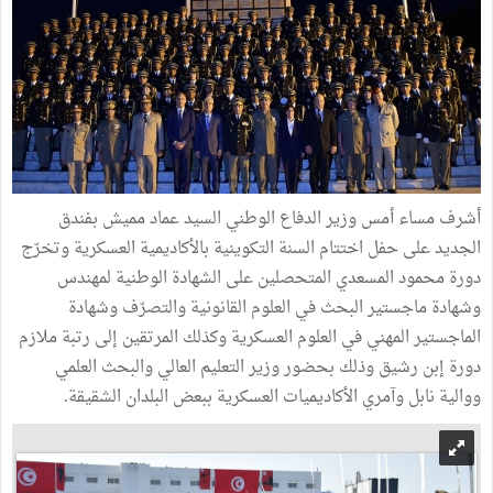
أشرف مساء أمس وزير الدفاع الوطني السيد عماد مميش بفندق
الجديد على حفل اختتام السنة التكوينية بالأكاديمية العسكرية وتخرّج
دورة محمود المسعدي المتحصلين على الشهادة الوطنية لمهندس
وشهادة ماجستير البحث في العلوم القانونية والتصرّف وشهادة
الماجستير المهني في العلوم العسكرية وكذلك المرتقين إلى رتبة ملازم
دورة إبن رشيق وذلك بحضور وزير التعليم العالي والبحث العلمي
ووالية نابل وآمري الأكاديميات العسكرية ببعض البلدان الشقيقة.