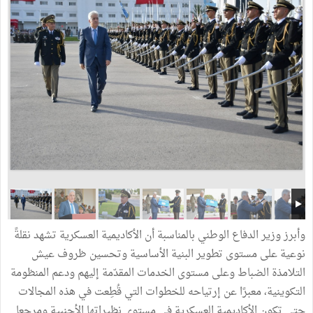
وأبرز وزير الدفاع الوطني بالمناسبة أن الأكاديمية العسكرية تشهد نقلةً
نوعية على مستوى تطوير البنية الأساسية وتحسين ظروف عيش
التلامذة الضباط وعلى مستوى الخدمات المقدّمة إليهم ودعم المنظومة
التكوينية، معبرًا عن إرتياحه للخطوات التي قُطِعت في هذه المجالات
حتى تكون الأكاديمية العسكرية في مستوى نظيراتها الأجنبية ومرجعا