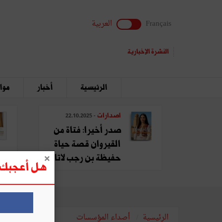
Français
العربية
النشرة الإخبارية
الرئيسية
أخبار
مواق
اصدارات
- 22.10.2025
صدر أخيرا: فتاة من
القيروان قصة حياة
حفيظة بن رجب لاتا
هل أعجبك ه
الرئيسية
أصداء المؤسسات