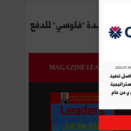
ته الجديدة "فلوسي" للدفع
MAGAZINE LEADERS
ة QNB تواصل تنفيذ
استراتيجية
 ي من عام