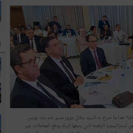
ا
ائنا" هذا ما صرح به السيّد جلال عزوز مدير عام بنك تونس
 استراتيجية الرقمنة التي يتبعها البنك ودفع المعاملات غير