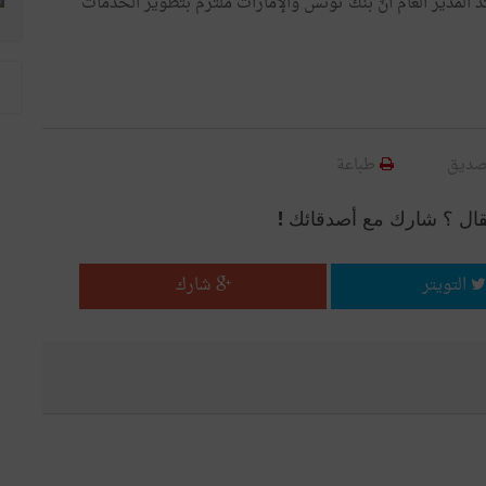
كد المدير العام أنّ بنك تونس والإمارات ملتزم بتطوير الخدمات
صديق
طباعة
قال ؟ شارك مع أصدقائك !
التويتر
شارك