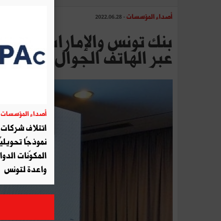
أصداء المؤسسات
- 2022.06.28
بنك تونس والإمارات يسرّع 
عبر الهاتف الجوال
أصداء المؤسسات
06
ائتلاف شركات أ
نموذجًا تحويليً
المكوّنات الدوا
واعدة لتونس