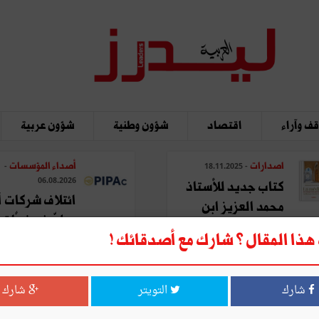
ف وآراء
اقتصاد
شؤون وطنية
شؤون عربية
اصدارات
أصداء المؤسسات
-
- 18.11.2025
06.08.2026
كتاب جديد للأستاذ
ائتلاف شركات أ
محمد العزيز ابن
يطوّر نموذجًا تحو
عاشور: "المدينة في ...
ذا المقال ؟ شارك مع أصدقائك !
لتصنيع ...
شارك
التويتر
شارك