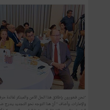
"نحن فخورون بإطلاق هذا الحل الآمن والمبتكر لفائدة حرف
والإمارات. وأضاف " أنّ هذا التوجه نحو التجديد يندرج ضمن