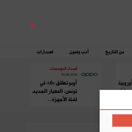
من التاريخ
أدب وفنون
اصدارات
أصداء المؤسسات
-
04.08.2026
وروبية
أوبو تطلق A6c في
يليًا
تونس: المعيار الجديد
لفئة الأجهزة ...