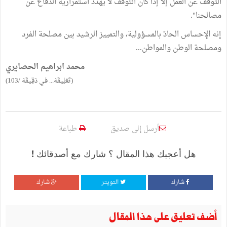
التوقف عن العمل إلا إذا كان التوقف لا يهدد استمرارية الدفاع عن
مصالحنا".
إنه الإحساس الحادّ بالمسؤولية، والتمييز الرشيد بين مصلحة الفرد
ومصلحة الوطن والمواطن...
محمد ابراهيم الحصايري
(تَعْلِيقَهْ... في دَقِيقَهْ /103)
أرسل إلى صديق
طباعة
هل أعجبك هذا المقال ؟ شارك مع أصدقائك !
شارك
التويتر
شارك
أضف تعليق على هذا المقال