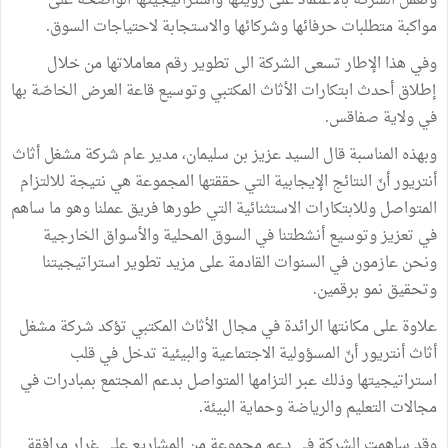
وتعمل الشركة بالاعتماد على رؤيتها واستراتيجيتها الواضحة على
مواكبة متطلبات حرفائها وشركائها والاستجابة لاحتياجات السوق.
وفي هذا الإطار تسعى الشركة الى تطوير رقم معاملاتها من خلال
إطلاق أحدث ابتكارات الأثاث المكتبي وتوسيع قاعة العرض الخاصّة بها
في ولاية صفاقس.
وبهذه المناسبة قال السيد عزيز بن سليمان، مدير عام شركة مشغل أثاث
أنتريور أنّ النتائج الإيجابية التي حققتها المجموعة هي نتيجة للالتزام
المتواصل وللابتكارات الاستثنائية التي طورها فريق عملنا وهو ما ساهم
في تعزيز وتوسيع أنشطتنا في السوق المحلية والأسواق الخارجية
ونحن عازمون في السنوات القادمة على مزيد تطوير استراتيجيتنا
وتحقيق نمو برقمين.
علاوة على مكانتها الرائدة في مجال الأثاث المكتبي تؤكد شركة مشغل
أثاث أنتريور أنّ المسؤولية الاجتماعية والبيئية تدخل في قلب
استراتيجيتها وذلك عبر التزامها المتواصل بدعم المجتمع بمبادرات في
مجالات التعليم والرياضة وحماية البيئة.
وقد ساهمت الشركة في دعم مجموعة من المشاريع على غرار مرافقة