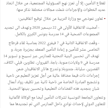
لقطاع التأمين، إلا أن تعزز نهج المسؤولية المجتمعية، من خلال اتخاذ
عديد الخطوات والإجراءات شملت مجالات مختلفة نذكر منها:
•
تعاون نموذجي مع وزارة التربية من خلال توقيع اتفاقيتين:
- أمضيت الاتفاقية الأولى في 22 ديسمبر 2020 وتهدف الى تجديد
المجموعات الصحية في 14 مدرسة بتونس الكبرى بالكامل.
- وقّعت الاتفاقية الثانية في 7 فيفري 2022 بمناسبة لقاء قرطاج
الخامس عشر للتأمين و إعادة التأمين المنعقد بجزيرة جربة، و
تهدف الى تحسين البنية التحتية للمدارس عبر تسييج و تسوير 14
مدرسة في 9 ولايات) منوبة، باجة، القيروان، تطاوين، قبلي، الكاف،
القصرين، سليانة، جندوبة( وتندرج هاتان الاتفاقيتان ضمن
إجراءات ذات قيمة مضافة عالية من أجل تعزيز التعليم من ناحية
وتشجيع المبادرة الخاصة من ناحية ثانية عبر تكليف رواد أعمال
شبان بتجديد هذه الفضاءات التعليمية وتحسين بنيتها التحتية.
وتتعاون الجامعة التونسية لشركات التأمين أيضا مع الوكالة الألمانية
للتعاون الدولي لإحداث نوادي داخل المدارس التي تم تجديدها مما