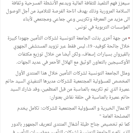
سيعزز فهم التلميذ للثقافة المالية ويدعم الأنشطة المسرحية وثقافة
السلامة المرورية وذلك بهدف اتاحة الفرصة للتلاميذ من أجل الوصول
الى مزيد من المعرفة وتكريس وعي جماعي ومجتمعي لأبناء
المؤسسات التربوية في تونس.
•
من جهة أخرى بذلت الجامعة التونسية لشركات التأمين جهودا كبيرة
خلال جائحة كوفيد- 19، ليس فقط عبر تزويد المستشفى الجهوي
بالقيروان بسيارات إسعاف، ولكن أيضا من خلال توزيع مكثفات
الأوكسيجين بالتعاون الوثيق مع الهلال الأحمر في عديد الجهات.
ومثّل الجامعة التونسية لشركات التأمين خلال هذا المنتدى الأول
المخصص للمسؤولية المجتمعية للشركات مديرها التنفيذي السيد حاتم
عميرة الذي تم تكريمه بالمناسبة من قبل المنظمين، وقد شارك السيد
حاتم عميرة بالمناسبة في حلقة نقاش بعنوان:
'الاعمال الخيرية و المسؤولية المجتمعية للشركات: تكامل يخدم
المصلحة العامة "
كما تم تخصيص جناح طيلة أشغال المنتدى لتعريف الجمهور بالدور
الذي تلعبه الجامعة التونسية لشركات التأمين ومؤسسات التأمين في