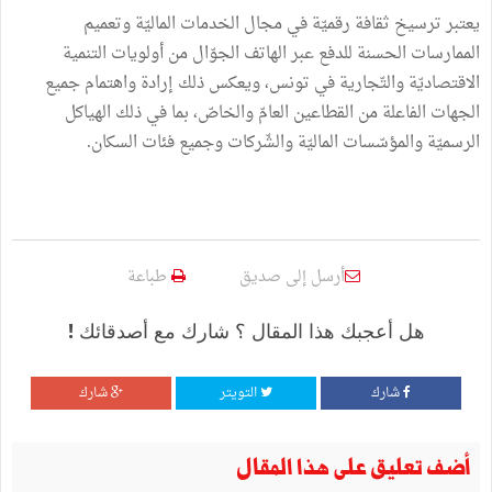
يعتبر ترسيخ ثقافة رقميّة في مجال الخدمات الماليّة وتعميم
الممارسات الحسنة للدفع عبر الهاتف الجوّال من أولويات التنمية
الاقتصاديّة والتّجارية في تونس، ويعكس ذلك إرادة واهتمام جميع
الجهات الفاعلة من القطاعين العامّ والخاصّ، بما في ذلك الهياكل
الرسميّة والمؤسّسات الماليّة والشّركات وجميع فئات السكان.
أرسل إلى صديق
طباعة
هل أعجبك هذا المقال ؟ شارك مع أصدقائك !
شارك
التويتر
شارك
أضف تعليق على هذا المقال