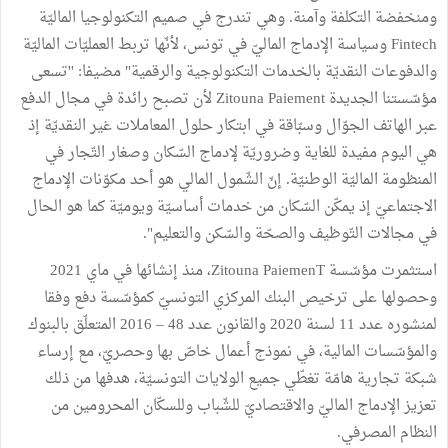
ومنخفضة التكلفة وآمنة. وهي تندرج في صميم التكنولوجيا الماليّة
Fintech وسياسة الإدماج الماليّ في تونس، لأنّها تربط العمليّات الماليّة
والدفوعات النقديّة بالخدمات التكنولوجية والرقمية" مضيفا: ''تسعى
مؤسّستنا الجديدة Zitouna Paiement لأن تصبح رائدة في مجال الدفع
عبر الهاتف الجوّال وسبّاقة في ابتكار حلول المعاملات غير النقديّة إذ
هي اليوم مفيدة للغاية وضروريّة لإدماج السّكان وصغار التّجار في
المنظومة الماليّة الوطنيّة. إنّ الشّمول المالي هو أحد مكوّنات الإدماج
الاجتماعيّ إذ يمكّن السّكان من خدمات أساسيّة ويوميّة كما هو الحال
في مجالات التّوظيف والصحّة والسّكن والتعليم".
استثمرت مؤسّسة Zitouna PaiemenT، منذ إنشائها في ماي 2021
وحصولها على ترخيص البنك المركزي التونسيّ كمؤسّسة دفع وفقا
لمنشوره عدد 11 لسنة 2020 والقانون عدد 48 – 2016 المتعلّق بالبنوك
والمؤسّسات المالية، في نموذج أعمال خاصّ بها وحصريّ، مع إرساء
شبكة تجارية هامّة تغطّي جميع الولايات التونسيّة، هدفها من ذلك
تعزيز الإدماج الماليّ والاقتصاديّ للشّباب وللسكّان المحرومين من
النظام المصرفي.