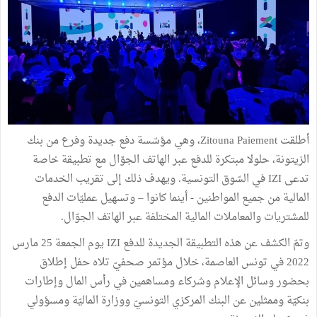
أطلقت Zitouna Paiement، وهي مؤسّسة دفع جديدة وفرع من بنك
الزيتونة، حلولا مبتكرة للدفع عبر الهاتف الجوّال مع تطبيقة خاصة
تدعى IZI في السّوق التونسية. ويهدف ذلك إلى تقريب الخدمات
المالية من جميع المواطنين - أينما كانوا – وتسهيل عمليّات الدفع
للمشتريات والمعاملات المالية المختلفة عبر الهاتف الجوّال.
وتمّ الكشف عن هذه التطبيقة الجديدة للدفع IZI يوم الجمعة 25 مارس
2022 في تونس العاصمة، خلال مؤتمر صحفيّ تلاه حفل إطلاق
بحضور وسائل الإعلام وشركاء ومساهمين في رأس المال وإطارات
بنكيّة وممثلين عن البنك المركزي التونسيّ ووزارة الماليّة ومسؤولي