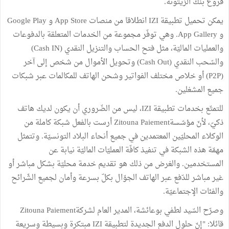
فروع بنك الزيتونة.
يمكن تحميل تطبيقة IZI انطلاقا من منصات App Store و Google Play
و App Gallery. وهي توفّر مجموعة من الخدمات المتعلقة بالدفوعات
والعمليات الماليّة، مثل فتح الحساب والتنزيل النقدي (Cash IN)
والسّحب النقدي (Cash Out) وتحويل الأموال من شخص إلى آخر
(P2P) أو خلاص مختلف الفواتير وشحن الهاتف للمكالمات عبر شبكات
جميع المشغلين.
للتمتّع بخدمات تطبيقة IZI، ليس من الضّروري أن يكون لديك هاتف
ذكيّ، لأنّ مؤسّسةZitouna Paiement أرست بالفعل شبكة كاملة من
الوكلاء المحليّين المعتمدين في جميع أنحاء البلاد التونسيّة. وتتمثل
مهمّة هذه الشبكة في تنفيذ كافّة العمليّات الماليّة نيابة عن
المستخدمين. والغرض من ذلك هو تقديم خدمة محليّة بشكل مباشر أو
غير مباشر للدّفع عبر الهاتف الجوّال بكلّ بسرعة وأمان لجميع الشّرائح
والفئات الإجتماعيّة.
وصرّح السّيد لطفي بوعائشة، المدير العام لشركةZitouna Paiement
قائلا: "إنّ حلول الدفع الجديدة لتطبيقة IZI مبتكرة وبسيطة وسريعة