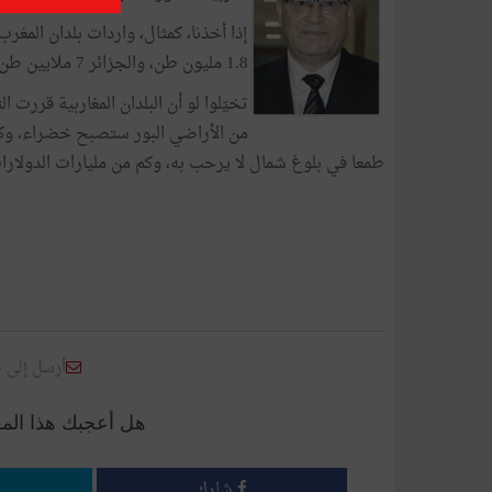
1.8 مليون طن، والجزائر 7 ملايين طن، والمغرب 4.8 ملايين طن.
تخيّلوا لو أن البلدان المغاربية قررت 
من الأراضي البور ستصبح خضراء، وكم
طمعا في بلوغ شمال لا يرحب به، وكم من مليارات الدولارات 
أرسل إلى 
هل أعجبك هذا الم
شارك