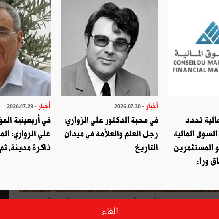
أخبار
أخبار
- 2026.07.29
- 2026.07.30
الية تجدد
في محبة الدكتور علي الزواري:
في أربعينية المؤ
السوق المالية
رجل العلم والعلاّمة في ميدان
علي الزواري: الم
و المستثمرين
التاريخ
ذاكرة مدينة، ثم
ق وراء
 عرّت حقائقَ كثيرةً مؤلمةً، وطنيًّا وإقليميًّا ودوليّاً، منها أنّ الدول
الغاء
ائة من احتياجاتها من الحبوب.