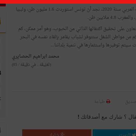
إذا أخذنا، كمثال، واردات بلدان المغرب العربي سنة 2020، نجد أنّ تونس استوردت 1.6 مليون طن، وليبيا
أ
التعاون على تحقيق اكتفائها الذاتي من الحبوب، وهو أمر ممكن، كم
 من مواطن الشغل ستتوفر لشباب يقامر بإلقاء نفسه في البحر
سيتم توفيرها واستثمارها في تنمية بلداننا...
محمد ابراهيم الحصايري
(تَعْلِيقَهْ... في دَقِيقَهْ / 85)
صديق
طباعة
قال ؟ شارك مع أصدقائك !
ا
التويتر
شارك