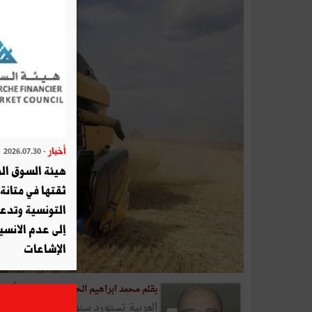
أخبار
- 2026.07.30
هيئة السوق الم
ثقتها في متانة 
التونسية وتدع
إلى عدم الانسيا
الإشاعات
حرب أوكرانيا
بقلم محمد ابراهيم الحصايري -
العربية تستورد سنويًّا نحو ستين بالم