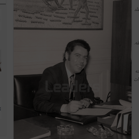
لد
ه.
ه
ات