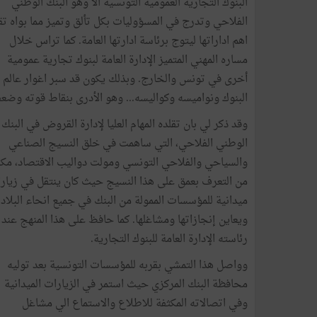
البنوك التجارية العمومية التونسية الا وهو البنك الوطني
الفلاحي وتدرج في المسؤوليات بكل تألق وتميز مما بواه تق
اهم اداراتها ليتوج برئاسة ادارتها العامة. كما تراس خلال
مساره المهني المتميز الإدارة العامة لبنوك تجارية عمومية
أخرى في تونس والخارج. وبذلك يكون قد سبر اغوار عالم
البنوك ونواميسه وكواليسه... وهو الأدرى بنقاط قوته وضعف
وقد ذكر لي بان تقلده المهام العليا لإدارة القروض في البنك
الوطني الفلاحي، التي ساهمت في خلق النسيج الصناعي
والسياحي والفلاحي التونسي ومولت دواليب الاقتصاد، مكن
من التعرف بعمق على هذا النسيج حيث كان ينتقل في زيار
ميدانية للمؤسسات الممولة من البنك في جميع انحاء البلاد
ويعاين إنجازاتها ومشاغلها. كما حافظ على هذا المنهج عند
رئاسته الإدارة العامة للبنوك التجارية.
وواصل هذا التمشي بقربه للمؤسسات التونسية بعد توليه
محافظة البنك المركزي حيث استمر في الزيارات الميدانية
وفي اتصالاته المكثفة للاطلاع والاستماع الي مشاغل