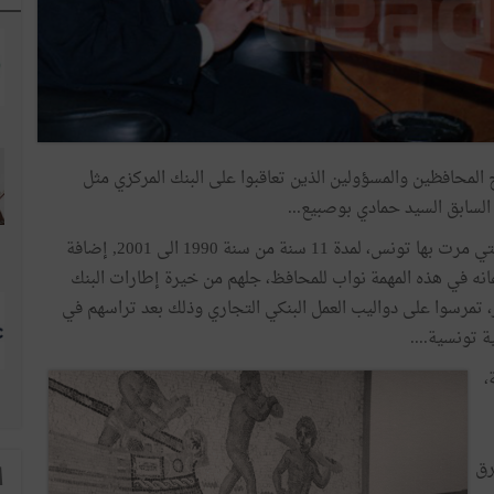
المحافظين والمسؤولين الذين تعاقبوا على البنك المركزي مثل
 السابق السيد حمادي بوصبيع...
ويذكر انه تقلد هذا المنصب كمحافظ، في أصعب الفترات التي مرت بها تونس، لمدة 11 سنة من سنة 1990 الى 2001, إضافة
ائب للمحافظ من سنة 1988 الى 1990. وقد اعانه في هذه المهمة نواب للمحافظ، جلهم من خيرة إطارات البنك
، تمرسوا على دواليب العمل البنكي التجاري وذلك بعد تراسهم في
ة تونسية....
،
رق
ا