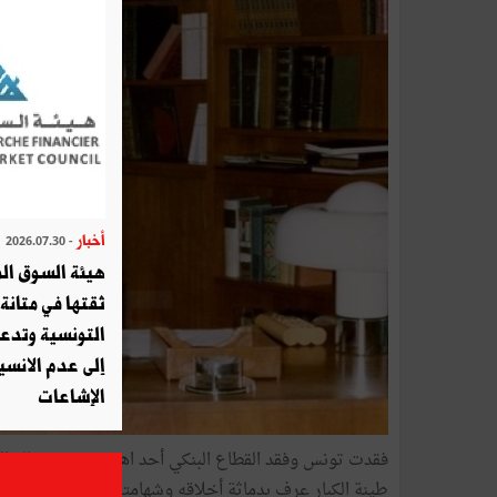
أخبار
- 2026.07.30
هيئة السوق الم
ثقتها في متانة 
التونسية وتدع
إلى عدم الانسيا
الإشاعات
فقدت تونس وفقد القطاع البنكي أحد اهم رموزه ورجاله ال
طينة الكبار عرف بدماثة أخلاقه وشهامته وكفاءته المهنية و