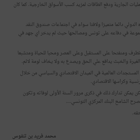
ليات الجارية ودفع الطاقات لمزيد كسب الأسواق الخارجية. كما كان
لدولي دائما متميزا ولافتا سواء في اجتماعات صندوق النقد
ته مسموعة في دفاعه على تونس ومصالحها حيث لم يدخر اي جهد في
طرف ومنفتحا على المستقبل وعلى العصر ومحبا للحياة ومتشبعا
والغيرة والخبث يدافع علي الحق ويصدع به ولا يخاف لومة لائم.
 المستجدات العالمية قي الميدان الاقتصادي والسياسي من خلال
نسية وكراسها الاقتصادي.
لكن يمكن تدارك ذلك في ذكرى مرور السنة الأولى لوفاته وتكون
رح الشامخ البنك المركزي التونسي....
قه.
محمد فريد بن تنفوس