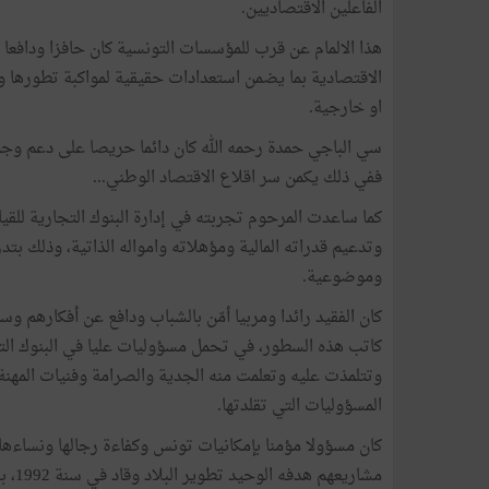
الفاعلين الاقتصاديين.
هذا الالمام عن قرب للمؤسسات التونسية كان حافزا ودافعا ل
الاقتصادية بما يضمن استعدادات حقيقية لمواكبة تطورها 
او خارجية.
سي الباجي حمدة رحمه الله كان دائما حريصا على دعم وجو
ففي ذلك يكمن سر اقلاع الاقتصاد الوطني...
كما ساعدت المرحوم تجربته في إدارة البنوك التجارية للقي
وتدعيم قدراته المالية ومؤهلاته وامواله الذاتية، وذلك
وموضوعية.
كان الفقيد رائدا ومربيا أمّن بالشباب ودافع عن أفكارهم وسا
كاتب هذه السطور، في تحمل مسؤوليات عليا في البنوك الت
وتتلمذت عليه وتعلمت منه الجدية والصرامة وفنيات المهن
المسؤوليات التي تقلدتها.
كان مسؤولا مؤمنا بإمكانيات تونس وكفاءة رجالها ونساءها