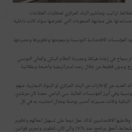
ملائمة تراتيب ومناشير البنك المركزي لمتطلبات القطاعات
ومساعدتها على مجابهة الصعوبات التي تعترضها سواء كانت داخلية
د المؤسسات الاقتصادية التونسية وديمومتها وتطويرها وعصرنتها.
ام بنجاح في إعادة هيكلة وعصرنة النظام البنكي والمالي التونسي
 بتدرج وبدون قطيعة من خلال رصد استراتيجية واضحة وعقلانية
ند العديد من الإطارات من البنك المركزي او البنوك التجارية، منهم
ونسية وفي أبرز المؤسسات المالية. سي الباجي حمدة كان مرشدي
ة البنكية وكانت مسيرته أحسن بوصلة ومثال احتذيت به في كل
 وفاعليها الاقتصاديين لذلك عمل دوما على تسهيل اعمالهم وتطوير
مشاريعهم هدفه الوحيد تطوير البلاد وقاد في سنة 1992، بشجاعة، أعمق برنامج، منذ 1976 والى الان، لتطوير وتحرير قوانين