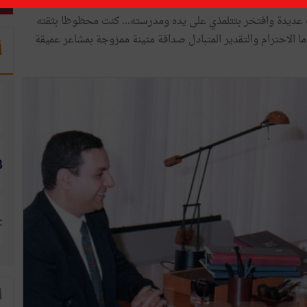
عديدة وافتخر بتتلمذي على يده ومدرسته... كنت محظوظا بثقته
ا الاحترام والتقدير المتبادل صداقة متينة ممزوجة بمشاعر عميقة
أ
ا