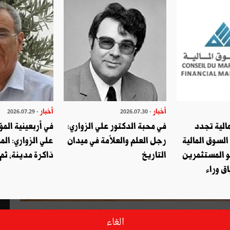
أخبار
أخبار
- 2026.07.29
- 2026.07.30
الية تجدد
في محبة الدكتور علي الزواري:
في أربعينية المؤ
السوق المالية
رجل العلم والعلاّمة في ميدان
علي الزواري: الم
و المستثمرين
التاريخ
ذاكرة مدينة، ثم
ق وراء
ابرار برحيل رجل الدولة الوطني المرحوم الباجي حمدة. رجل من
الغاء
ثقافته الواسعة.