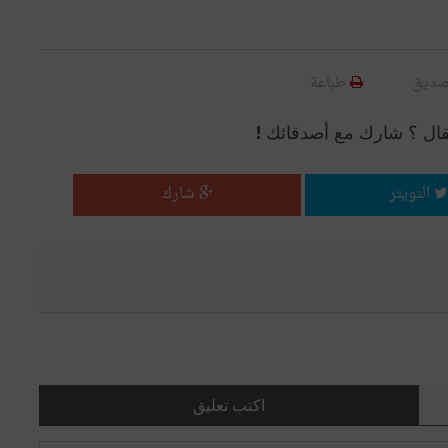
صديق
طباعة
قال ؟ شارك مع أصدقائك !
التويتر
شارك
اكتب تعليق