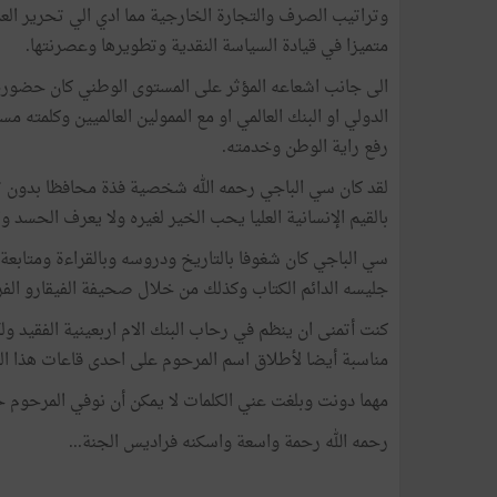
وتراتيب الصرف والتجارة الخارجية مما ادي الي تحرير العم
متميزا في قيادة السياسة النقدية وتطويرها وعصرنتها.
الى جانب اشعاعه المؤثر على المستوى الوطني كان حضوره ا
الدولي او البنك العالمي او مع الممولين العالميين وكلم
رفع راية الوطن وخدمته.
لقد كان سي الباجي رحمه الله شخصية فذة محافظا بدون ت
بالقيم الإنسانية العليا يحب الخير لغيره ولا يعرف الحسد 
سي الباجي كان شغوفا بالتاريخ ودروسه وبالقراءة ومتابعة
جليسه الدائم الكتاب وكذلك من خلال صحيفة الفيقارو الفر
كنت أتمنى ان ينظم في رحاب البنك الام اربعينية الفقيد و
مناسبة أيضا لأطلاق اسم المرحوم على احدى قاعات هذا الص
مهما دونت وبلغت عني الكلمات لا يمكن أن نوفي المرحوم ح
رحمه الله رحمة واسعة واسكنه فراديس الجنة...