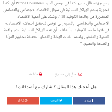
ومن جهته، قال سفير كندا في تونس السيد Patrice Cousineau أنّ "كندا
فخورة بدعم الهياكل النسائية في مجال الاقتصاد الاجتماعي والتضامني
المتضررة من جائحة الكوفيد-19 ". وشدّد على أهمية الاقتصاد
الاجتماعي والتضامني بالنسبة إلى تونس لتحقيق انتعاشة الاقتصادية
في فترة ما بعد الكوفيد . وأضاف " أنّ هذه الهياكل النسائية تعتبر رافعة
للتنمية والتشغيل ولدعم الفئات الهشة والقضايا المتعلقة بحقوق المرأة
والصحة والتعليم. "
أرسل إلى صديق
طباعة
هل أعجبك هذا المقال ؟ شارك مع أصدقائك !
شارك
التويتر
شارك