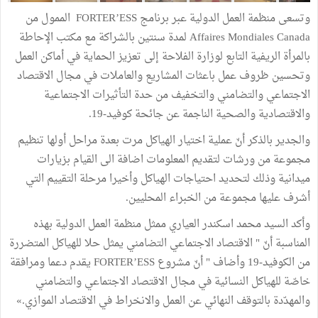
وتسعى منظمة العمل الدولية عبر برنامج FORTER’ESS الممول من
Affaires Mondiales Canada لمدة سنتين بالشراكة مع مكتب الإحاطة
بالمرأة الريفية التابع لوزارة الفلاحة إلى تعزيز الحماية في أماكن العمل
وتحسين ظروف عمل باعثات المشاريع والعاملات في مجال الاقتصاد
الاجتماعي والتضامني والتخفيف من حدة التأثيرات الاجتماعية
والاقتصادية والصحية الناجمة عن جائحة كوفيد-19.
والجدير بالذكر أنّ عملية اختيار الهياكل مرت بعدة مراحل أولها تنظيم
مجموعة من ورشات لتقديم المعلومات اضافة الى القيام بزيارات
ميدانية وذلك لتحديد احتياجات الهياكل وأخيرا مرحلة التقييم التي
أشرف عليها مجموعة من الخبراء المحليين.
وأكد السيد محمد اسكندر العياري ممثل منظمة العمل الدولية بهذه
المناسبة أنّ " الاقتصاد الاجتماعي التضامني يمثل حلا للهياكل المتضررة
من الكوفيد-19 وأضاف " أنّ مشروع FORTER’ESS يقدم دعما ومرافقة
خاصّة للهياكل النسائية في مجال الاقتصاد الاجتماعي والتضامني
والمهدّدة بالتوقف النهائي عن العمل والانخراط في الاقتصاد الموازي.»