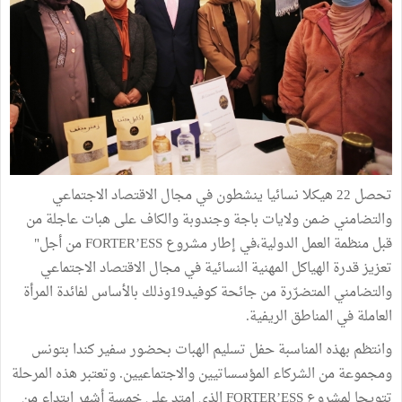
تحصل 22 هيكلا نسائيا ينشطون في مجال الاقتصاد الاجتماعي
والتضامني ضمن ولايات باجة وجندوبة والكاف على هبات عاجلة من
قبل منظمة العمل الدولية،في إطار مشروع FORTER’ESS من أجل"
تعزيز قدرة الهياكل المهنية النسائية في مجال الاقتصاد الاجتماعي
والتضامني المتضرّرة من جائحة كوفيد19وذلك بالأساس لفائدة المرأة
العاملة في المناطق الريفية.
وانتظم بهذه المناسبة حفل تسليم الهبات بحضور سفير كندا بتونس
ومجموعة من الشركاء المؤسساتيين والاجتماعيين. وتعتبر هذه المرحلة
تتويجا لمشروع FORTER’ESS الذي امتد على خمسة أشهر ابتداء من