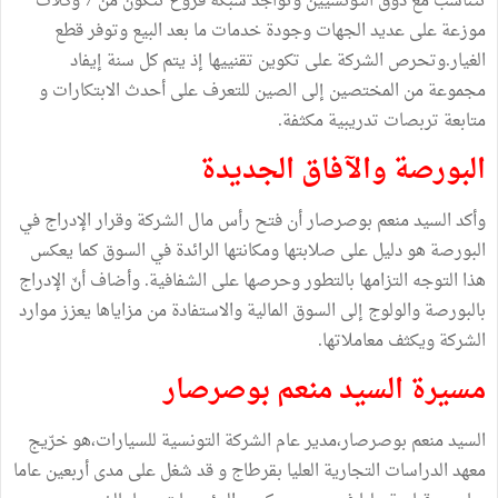
تتناسب مع ذوق التونسيين وتواجد شبكة فروع تتكون من 7 وكلات
موزعة على عديد الجهات وجودة خدمات ما بعد البيع وتوفر قطع
الغيار.وتحرص الشركة على تكوين تقنييها إذ يتم كل سنة إيفاد
مجموعة من المختصين إلى الصين للتعرف على أحدث الابتكارات و
متابعة تربصات تدريبية مكثفة.
البورصة والآفاق الجديدة
وأكد السيد منعم بوصرصار أن فتح رأس مال الشركة وقرار الإدراج في
البورصة هو دليل على صلابتها ومكانتها الرائدة في السوق كما يعكس
هذا التوجه التزامها بالتطور وحرصها على الشفافية. وأضاف أنّ الإدراج
بالبورصة والولوج إلى السوق المالية والاستفادة من مزاياها يعزز موارد
الشركة ويكثف معاملاتها.
مسيرة السيد منعم بوصرصار
السيد منعم بوصرصار،مدير عام الشركة التونسية للسيارات،هو خرّيج
معهد الدراسات التجارية العليا بقرطاج و قد شغل على مدى أربعين عاما