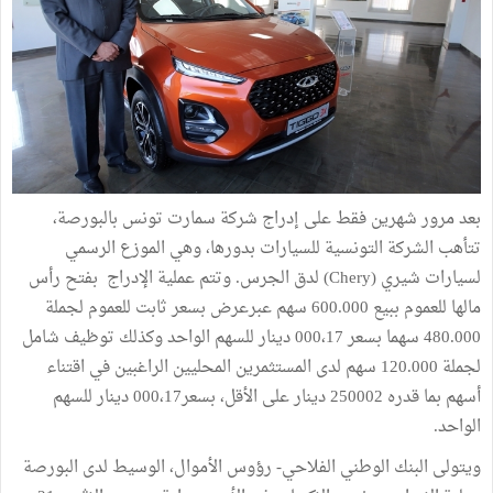
بعد مرور شهرين فقط على إدراج شركة سمارت تونس بالبورصة،
تتأهب الشركة التونسية للسيارات بدورها، وهي الموزع الرسمي
لسيارات شيري (Chery) لدق الجرس. وتتم عملية الإدراج بفتح رأس
مالها للعموم ببيع 600.000 سهم عبرعرض بسعر ثابت للعموم لجملة
480.000 سهما بسعر 000،17 دينار للسهم الواحد وكذلك توظيف شامل
لجملة 120.000 سهم لدى المستثمرين المحليين الراغبين في اقتناء
أسهم بما قدره 250002 دينار على الأقل، بسعر000،17 دينار للسهم
الواحد.
ويتولى البنك الوطني الفلاحي- رؤوس الأموال، الوسيط لدى البورصة