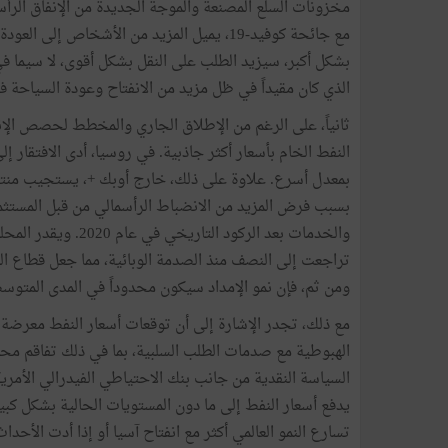
مخزونات السلع المصنعة والموجة الجديدة من الإنفاق الرأسم
مع جائحة كوفيد-19، يميل المزيد من الأشخاص 
بشكل أكبر، سيزيد الطلب على النقل بشكل أقوى، لا سيما في
الذي كان مقيداً في ظل مزيد من الانفتاح وعودة السياحة في ا
ثانياً، على الرغم من الإطلاق الجاري والمخطط لحصص الإن
النفط الخام بأسعار أكثر جاذبية. في روسيا، أدى الافتقار 
بمعدل أسرع. علاوة على ذلك، خارج أوبك +، يستجيب منتج
بسبب فرض المزيد من الانضباط الرأسمالي من قبل المستثمري
والخدمات بعد الركود
تراجعت إلى النصف منذ الصدمة الوبائية، مما جعل قطاع ا
ومن ثم، فإن نمو الإمداد سيكون محدوداً في المدى المتوس
مع ذلك، تجدر الإشارة إلى أن توقعات أسعار النفط معرض
الهبوطية مع صدمات الطلب السلبية، بما في ذلك تفاقم مح
السياسة النقدية من جانب بنك الاحتياطي الفيدرالي الأمري
يدفع أسعار النفط إلى ما دون المستويات الحالية بشكل كب
تسارع النمو العالمي أكثر مع انفتاح آسيا أو إذا أدت الأحد