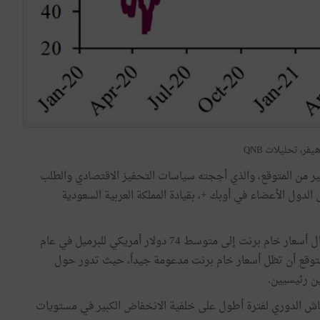
يفر، تحليلات QNB
ير من المتوقع، والذي أججته سياسات التحفيز الاقتصادي والطلب
 الدول الأعضاء في أوبك +، بقيادة المملكة العربية السعودية
مستقبلاً، في حين يشير إجماع توقعات بلومبيرغ إلى اعتدال أسعار خام برنت إلى متوسط 74 دولار أمريكي للبرميل في عام
المتوقع أن تظل أسعار خام برنت مدعومة جيداً، حيث تدور حول
الانتعاش الدوري لفترة أطول على خلفية الانخفاض الكبير في مستويات