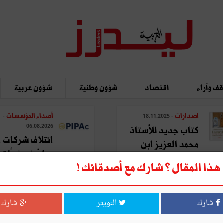
ف وآراء
اقتصاد
شؤون وطنية
شؤون عربية
اصدارات
أصداء المؤسسات
-
- 18.11.2025
06.08.2026
كتاب جديد للأستاذ
ائتلاف شركات أ
محمد العزيز ابن
يطوّر نموذجًا تحو
عاشور: "المدينة في ...
ذا المقال ؟ شارك مع أصدقائك !
لتصنيع ...
شارك
التويتر
شارك