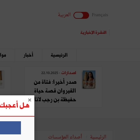
Français
العربية
النشرة الإخبارية
الرئيسية
أخبار
مواق
اصدارات
- 22.10.2025
صدر أخيرا: فتاة من
القيروان قصة حياة
حفيظة بن رجب لاتا
هل أعجبك ه
الرئيسية
أصداء المؤسسات