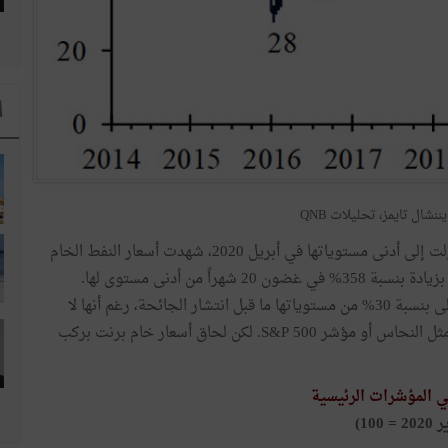
ا
ننشال تايمز، تحليلات QNB
ومع ذلك، فإن هذا المشهد الكئيب لم يدم طويلاً. فبعد أن نزلت إلى أدنى مستوياتها في أبريل 2020، شهدت أسعار النفط الخام
تحولاً ملحوظاً. وانتعشت أسعار خام برنت منذ ذلك الحين، بزيادة بنسبة 358% في غضون 20 شهراً من أدنى مستوى لها.
وتجدر الإشارة إلى أن أسعار خام برنت حالياً هي بالفعل أعلى بنسبة 30% من مستوياتها ما قبل انتشار الجائحة، رغم أنها لا
تزال متأخرة ويقل أداؤها عن المؤشرات الرئيسية الأخرى، مثل النحاس أو مؤشر S&P 500. لكن لحاق أسعار خام برنت بركب
ي المؤشرات الرئيسية