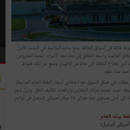
ت الانتشار العالمي لجائحة كوفيد-19 في ضغوط هائلة في أسواق الطاقة. ومع بداية الجائحة في النصف الأول
ات الإغلاق العالمية واسعة النطاق إلى مضاعفة تأثيرات تخمة المعروض
دى بقطاع الطاقة إلى حالة من الانهيار. ونتج عن ذلك هبوط
 منذ عدة عقود.
أ
ار مؤقت في هيكل السوق، مع انخفاض أسعار النفط الخام المرتبطة
يقة، حيث غصت مراكز التخزين وارتفعت تكاليف النقل. ونزل سعر
خام برنت، وهو المعيار القياسي الأكثر صلة بالتجارة العالمية، إلى أدنى مستوى عند حوالي 19 دولار أمريكي للبرميل في أواخر
نفط برنت الخام
أمريكي للبرميل)