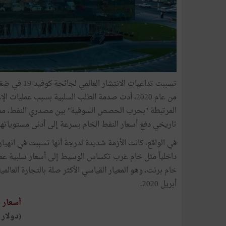
تسببت تداعيا
من عام 2020، أدت صدمة الطلب السلبية بسبب عملي
المرتبطة "بحرب الحصص السوقية" بين مصدري النفط، مما أ
تاريخي دفع أسعار النفط الخام بسرعة إلى أدنى مستوياتها
في الواقع، كانت الأزمة شديدة لدرجة أنها تسببت في انهي
داخلياً مثل خام غرب تكساس الوسيط إلى أسعار سلبية عم
أبريل 2020.
أسعار 
(دولار 