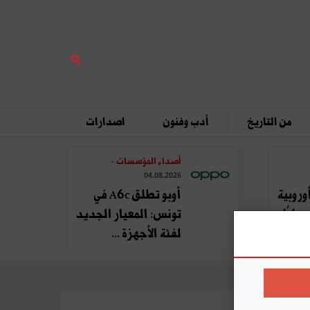
من التاريخ
أدب وفنون
اصدارات
أصداء المؤسسات
-
04.08.2026
وروبية
أوبو تطلق A6c في
يليًا
تونس: المعيار الجديد
لفئة الأجهزة ...