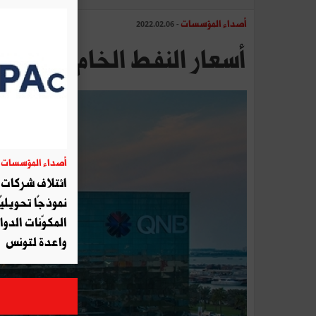
أصداء المؤسسات
- 2022.02.06
أسعار النفط الخام يُرجح أ
أصداء المؤسسات
06
ائتلاف شركات أ
نموذجًا تحويليً
المكوّنات الدوا
واعدة لتونس