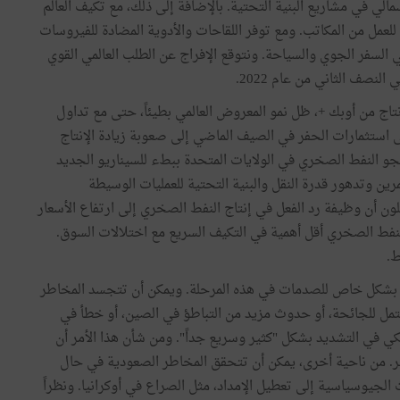
الي في مشاريع البنية التحتية. بالإضافة إلى ذلك، مع تكيف العالم
إلى العودة للعمل من المكاتب. ومع توفر اللقاحات والأدوية المضادة للفيروسات
 السفر الجوي والسياحة. ونتوقع الإفراج عن الطلب العالمي القوي
لنصف الثاني من عام 2022.
تاج من أوبك +، ظل نمو المعروض العالمي بطيئاً، حتى مع تداول
إلى استثمارات الحفر في الصيف الماضي إلى صعوبة زيادة الإنتاج
و النفط الصخري في الولايات المتحدة ببطء للسيناريو الجديد
ن وتدهور قدرة النقل والبنية التحتية للعمليات الوسيطة
 التاريخي في عام 2020. ويقدر المحللون أن وظيفة رد الفعل في إنتاج النفط الصخري إلى ارتفاع الأسعار
لنفط الصخري أقل أهمية في التكيف السريع مع اختلالات السوق.
ط.
ة بشكل خاص للصدمات في هذه المرحلة. ويمكن أن تتجسد المخاطر
تمل للجائحة، أو حدوث مزيد من التباطؤ في الصين، أو خطأ في
كي في التشديد بشكل "كثير وسريع جداً". ومن شأن هذا الأمر أن
ير. من ناحية أخرى، يمكن أن تتحقق المخاطر الصعودية في حال
اث الجيوسياسية إلى تعطيل الإمداد، مثل الصراع في أوكرانيا. ونظراً