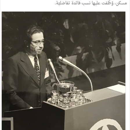
مسكن، وُظّفت عليها نسب فائدة تفاضليّة.