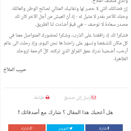
والدي منصف الملاّخ.
إنّ فضائلك التّي لا حصر لها وتفانيك المثالي لصالح الوطن والعائلة،
وحبّك للآخر بقدر لا مثيل له - إذ أنّ العيش من أجل الآخر كان لك
مصدر سعادة لا توصف – هي قيمٌ أضاءت لنا الطريق.
فشكرا لك إذ رافقتنا على الدّرب، وشكرا لحضورك المتواصل معنا في
كل مكان لتُشجّعنا وتسهر على راحتنا.ها نحن اليوم، وإذ رحلت الى عالم
أرحب، أضحينا ندرك عمق الفراق الذي تركته. كلّ الرحمة لروحك
الطاهرة.
حبيب الملاّخ
أرسل إلى صديق
طباعة
هل أعجبك هذا المقال ؟ شارك مع أصدقائك !
شارك
التويتر
شارك