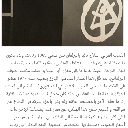
انتُخب العربي الملاّخ نائبا بالبرلمان بين سنتي 1969 و1989 وكاد يكون
ذلك بلا انقطاع، وقد برز بنشاطه الفيّاض ومقترحاته الوجيهة صلب
لجان البرلمان حيث غالبا ما كان مقرّرا أو رئيسا و صلب مكتب المجلس
البرلمانيّ. لقد كُلّل هذا المسار السياسي البارز بتعيينه سنة 1977 عضوا
في المكتب السّياسي للحزب الاشتراكي الدّستوري كما انضّم الى لجنته
المركزيّة لمدّة قاربت العقدين. وقد كان خلال تلك الفترة متشدّدا للغاية
إذا ما تعلّق الأمر بالمصلحة العامّة ولم يكن بالمرّة يتردّد في الدفاع عن
مواقفه والتعبير ضمن هذا الهيكل، عن معارضته بشجاعة للإجراءات
التّي كان يعتبرها كارثيّة بالنسبة الى البلاد،على غرار إلغاء تعويض
أسعار الحبوب ومشتقاتها، بضغط من صندوق النقد الدولي في نهاية