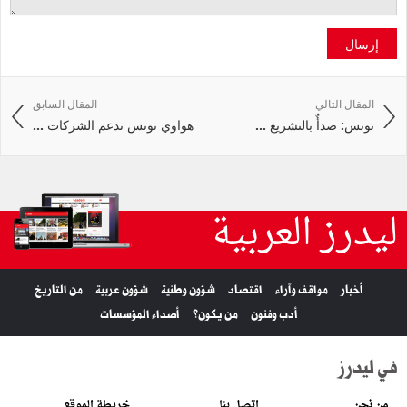
إرسال
المقال التالي
المقال السابق
تونس: صدأٌ بالتشريع ...
هواوي تونس تدعم الشركات ...
ليدرز العربية
أخبار
مواقف وآراء
اقتصاد
شؤون وطنية
شؤون عربية
من التاريخ
أدب وفنون
من يكون؟
أصداء المؤسسات
في ليدرز
من نحن
اتصل بنا
خريطة الموقع