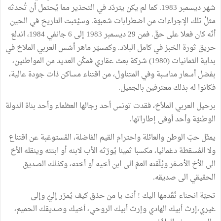
شهر ديسمبر 1983. كما لم يكن يتردّد في التحذير مما يُحتمل أن تُحدثه
مثلُ تلك الإجراءات من اضطرابات شعبيّة. وسيُثبت التاريخ في الحين
أنّه كان فعلا على حقّ. فمن 29 ديسمبر 1983 إلى 6 جانفي 1984، اندلع
حريق ثورة الخبز في كامل البلاد. وكمسيّر ماهر أسّس العربي الملاخ في
بداية الثمانيات (1980) شركة بعث عقاري فمكّن العديد من المواطنين،
بفضل أسعار مناسبة وفي المتناول، من اقتناء مساكن ذات جودة عالية،
فكانوا له بذلك معترفين بالجميل.
برحيل العربي الملاّخ، فقدت تونس أحد رجالها العظماء وأحد بناة الدولة
الوطنيّة وأحد أوفى إطاراتها.
يمثّل حبّ الوطن والعائلة واحترام القيم الفاضلة، المُستوعَبة عن اقتناع
ولا المُسقطة دغمائيا، مكسبا ثمينا يُورّثه الأب لابنه أو ابنته وينقله الأخ
الى الأخ الأصغر ويُلّقنه العمّ الى ابن أخيه أو أخته، وكذلك الصديق
الحقيقي الى صديقه.
تحيّة انحناء نُقّدمها اليك ! أنت يا من حذق كيف يٌمرّر إليّ وإلى
غيري،إرث أبيك الهادي وإرث أبيك الروحي، أخيك وصديقك الحميم،