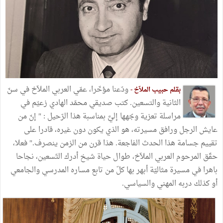
ودّعنا مؤخّرا، عمّي العربي الملاّخ في سنّ
بقلم حبيب الملاّخ -
الثانية والتسعين. كتب صديقي محمّد الهادي زعيّم في
مراسلة تعزية وجّهها إليَّ بمناسبة هذا الرّحيل : " إنّ من
عايش الرجل ورافق مسيرته، هو الذي يكون دون غيره، قادرا على
تقييم جسامة هذا الحدث الفاجعة. هذا قرن من الزمن ينصرف." فعلا،
حقّق المرحوم العربي الملاّخ، طوال حياة شيخ أدرك التّسعين، نجاحا
باهرا في مسيرة مثاليّة أبهر بها كلّ من تابع مساره المدرسي والجامعي
أو كذلك دربه المهني والسياسي.