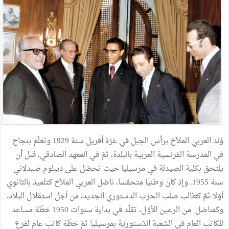
وُلد العربي الملاّخ برأس الجبل في غرّة أفريل سنة 1929 وتعلّم بنجاح
في المدرسة الفرنسية العربية بالبلدة، ثمّ في المعهد الصادقي، قبل أن
يلتحق بكلية الصيدلة في مرسيليا حيث تحصّل على ديبلوم صيدلاني
سنة 1955. وإذ كان وطنيا متحمّسا، ناضل العربي الملاّخ كتلميذ بالثانوي
أوّلا ثمّ كطالب صلب الحزب الدستوري الجديد، من أجل استقلال البلاد.
وكمناضل من الرعين الأوّل، تقلّد في بداية سنوات 1950 خطّة مساعد
للكاتب العام في الشعبة الدّستوريّة بمرسيليا ثمّ خطّة كاتب عام لفرع