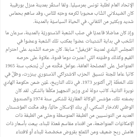
الإتحاد العام لطلبة تونس بمرسيليا. ولمّا استقّر بمدينة منزل بورقيبة
كان الصّيدلاني الشّاب محبوبا لكرمه وحبّه للنّاس، وقد ساهم بحماس
شديد وبكثير من التّفاني، في الحياة السياسيّة بالمدينة.
وإذ كان مناضلا قاعديّا في صلب الشعبة الدّستوريّة بالمدينة، سرعان ما
انتُخب في بداية السّتينات عضوا بمكتب تلك الشعبة وعضوا في
المجلس البلدي لمدينة "فرّيفيل" سابقا. كان حرصه الشّديد على احترام
القيم وكذلك وطنيّته التّي اعتبرت دوما قدوة، علاوة على حرصه
المتواصل على المصلحة العامّة، عوامل مَكَّنته من أن يُنتخب سنة 1965
كاتبا عاما للجنة تنسيق الحزب الاشتراكي الدّستوري ببنزرت، وظلّ في
تلك الخطّة إلى أكتوبر 1973. في ذلك التاريخ، عُيّن ضمن حكومة الهادي
نويرة الثانية، كاتب دولة لدى وزير التجهيز مكلّفا بالسّكن. لقد كان
بصفته تلك، مؤسّس الوكالة العقاريّة للسّكنى سنة 1974 والصندوق
الوطني للادخار السكني، أي بنك الإسكان حاليّاّ، وقد مكّنت المؤسّستان
العديد من التونسيين من الطبقة المتوسطة وحتّى من الطبقة ذات
الإمكانيّات المتواضعة، من اقتناء مقاسم مُعدّة للبناء، بيعت بأسعار ذات
هامش ربح ضعيف ومن التّمتّع بقروض مخصّصة للبناء أو لاقتناء