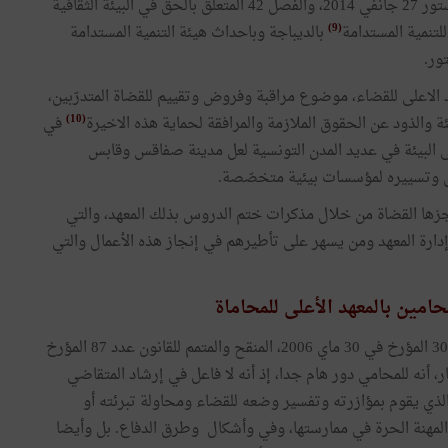
حقا من حقوق الإنسان الأساسية بمقتضى الفصل 45 من دستور 27 جانفي 2014، والفصل 42 المتعلق بالحق في البيئة الثقافية
(9)
بالديباجة وباحداث هيئة التنمية المستدامة
الاعلى للقضاء، موضوع مراقبة وفروض وتقييم للقضاة المتدرّبين،
(10)
 والذود عن الحقوق الملازمة والمرافقة لحماية هذه الاخيرة
في
ى البيئة في عديد المدن التونسية لعل مدينة صفاقس وقابس
يل وتسييره لمؤسسات بيئية متخصّصة.
نجزها القضاة من خلال مذكرات ختم الدروس بذلك المعهد، والتي
ارة المعهد ومن يسهر على تأطيرهم في إنجاز هذه الأعمال والتي
أحدث المعهد العالي للمحاماة بتونس بمقتضى القانون عدد 30 المؤرخ في 30 ماي 2006، المنقح والمتمم للقانون عدد 87 المؤرخ
اة، وباعتبار، أنه للمحامي دور هام جدا، إذ أنه لا فاعل في إرشاد المتقاضي
الذي يقوم بمؤازرته وتفسير وضعه للقضاء ومحاولة تبرئته أو
المهنة الحرة في ممارستها، وفي وأشكال وطرق الدفاع. بل وأيضا