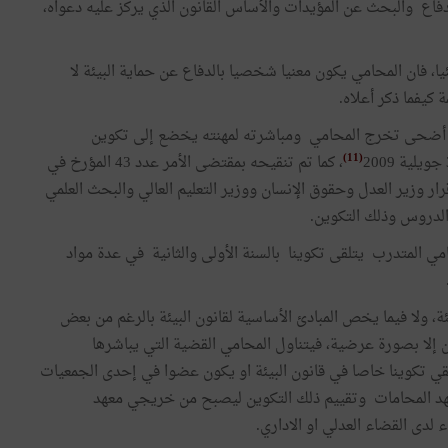
فاع والبحث عن المؤيدات والأساس القانون الذي يركز عليه دعواه،
، فان المحامي يكون معنيا شخصيا بالدفاع عن حماية البيئة لا
كيفما ذكر أعلاه.
ماة، أضحى تخرج المحامي ومباشرته لمهنته يخضع إلى تكوين
(11)
، كما تم تنقيحه بمقتضى الأمر عدد 43 المؤرخ في
ار وزير العدل وحقوق الإنسان ووزير التعليم العالي والبحث العلمي
حظ أن المحامي المتدرب يتلقى تكوينا بالسنة الأولى والثانية في عدة مواد
ة، ولا فيما يخص المبادئ الأساسية لقانون البيئة بالرغم من بعض
ن إلا بصورة عرضية، فيتناول المحامي القضية التي يباشرها
قي تكوينا خاصا في قانون البيئة او يكون عضوا في إحدى الجمعيات
بمعهد المحامات وتقييم ذلك التكوين ليصبح من خريجي معهد
لدى القضاء العدلي او الاداري.