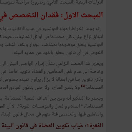
النزاعات البيئية (المبحث الثاني) وضرورة مراجعة للمؤسسات 
المبحث الاول: فقدان التخصص في ق
إنه ومنذ انخراط الدولة التونسية في عديدالاتفاقيات والم
انبثاق نزاع بيئي، كان محتشما في اوائل الثمانينات، حيث ك
التونسية يتعلق موضوعها بمشاغب الجوار وبكف الشغب وبتلو
الخوض في أي قانون يتعلق بالذود عن حماية البيئة.
ويعزى هذا الصمت النزاعي بشأن إدراج الهاجس البيئي الى ال
وخاصة الى عدم تلقي المحامين والقضاة تكوينا خاصا في مجال
ولكن تكوين جناحَيْ العدالة لا يزال يراوح تقيّده بنصوص ك
(3)
المستدامة
ولا بتغير المناخ، ولا حتى بتطور المبادئ العام
المستدامة، " السلام والعدل والمؤسسات القوية". الا أن ا
والعاملين فيها، وتخصص فئة منهم في مجال قانون البيئة، وفي
الفقرة1: غياب تكوين القضاة في قانون البيئة بالمعهد الأعلى للقضاء وللمحاماة