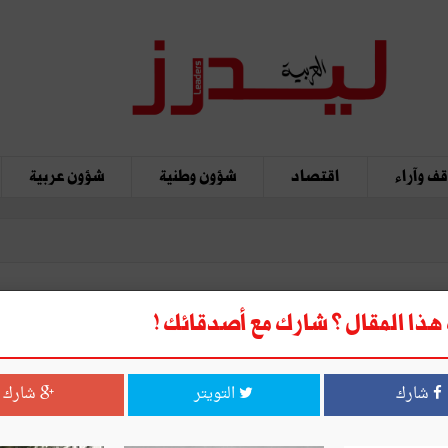
ف وآراء
اقتصاد
شؤون وطنية
شؤون عربية
ذا المقال ؟ شارك مع أصدقائك !
شارك
التويتر
شارك