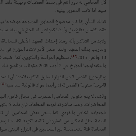
لأن المحامي له دور أهم في بسط المعطيات وتهيئة ملف الد
سيما اذا كانت الدعوى بيئية.
كذلك الشأن إذا كان موضوع الدعاوى المرفوعة موضوعا بيئيا
فقط كلسان دفاع، بل وأيضا كمواطن له الحق في بيئة سليمة 
ولابد من التذكير بأنه ومنذ إحداث المعهد الأعلى للمحا
وتدريب بذلك المعهد، ولقد صدر الأمر 2259 المؤرخ في 31 جويلية 2009
(12)
13 جانفي 2015
، بتنظيم الدراسة والتكوين، كما ضبط قر
والتكنولوجيا المؤرخ في 7 أوت 2009 مكونات برنامج تلك الدروس وذلك التكوين.
وبالرجوع للفصل 3 من القرار السابق الذكر، نلا
قانونية سنوية (الفصل3-1) وأيضا مواد قانونية سداسية
.
(13)
ولكنه، لا يتم تكوين المحامي المتدرب في مجال قانون البيئ
المحاضرات، وعند مباشرته لمهنة المحاماة، فإن ذلك لا يكو
باجتهاده الخاص والفردي. كما يسعى بعض المحامين الى تل
البيئية. حال انه كان من المفروض تلقيه تكوينا اكاديميا 
المحاماة فئة متخصصة من المحامين في النزاع البيئي سواء 