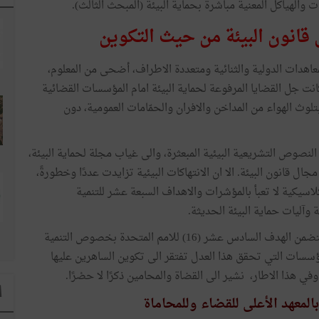
والهياكل المعنية مباشرة بحماية البيئة (المبحث الثالث).
انون البيئة من حيث التكوين
عاهدات الدولية والثنائية ومتعددة الاطراف، أضحى من المعلوم،
انت جل القضايا المرفوعة لحماية البيئة امام المؤسسات القضائية
ث الهواء من المداخن والافران والحمّامات العمومية، دون
نصوص التشريعية البيئية المبعثرة، والى غياب مجلة لحماية البيئة،
 قانون البيئة. الا ان الانتهاكات البيئية تزايدت عددًا وخطورةً،
لاسيكية لا تعبأ بالمؤشرات والاهداف السبعة عشر للتنمية
ة وآليات حماية البيئة الحديثة.
ويجدر بنا التذكير أنه ومن بين أهداف التنمية المستدامة، يتضمن الهدف السادس عشر (16) للامم المتحدة بخصوص التنمية
لمؤسسات التي تحقق هذا العدل تفتقر الى تكوين الساهرين عليها
 هذا الاطار، نشير الى القضاة والمحامين ذكرًا لا حصْرًا.
ا