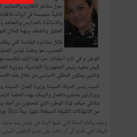
حول مشاعر التقارب والتحابب الج
قافيةً، مجسدة في ابيات تناقلناه
والاساتذة بالمدارس والمعاهد وال
العشق والشغف بينهما كمثال للتو
فلكلّ مشاعره الخاصة التي يتقاس
العصيب، هو وطننا، تونس الخضرا
الوطن و في ثنايا أحشائنا. حب لهذا البلد نتقاسمه
قيس سعيد رئيس الجمهورية التونسية، ووزيرة العدل 
والذين يمثلون المتلقّي الاساسي من خلال هذه الاسط
السيد رئيس الدولة، السيدة وزيرة العدل، السيدة وز
ووزارتين هامتين،(العدل والبيئة)، بهذه الحقبة الزم
بتلاقي حبكم لهذا الوطن، الذي تتحملون من أجله وزر
من الانتهاكات الكثيفة المسلطة عليها. بيئةٌ نازفةٌ جِراحُه
البيئة، التي نصْبُو الى أن تنكب على تعزيز التكوين الب