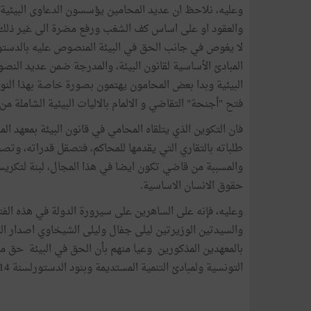
والعقود او على اساس كف الشغب ورفع مضرة الى غير ذلك من
لا يغوص في جانب الحق في البيئة المنصوص عليه بالدستور،
المبادئ الأساسية لقانون البيئة، والمدرجة ضمن عديد النصو
البيئية وبدا بعض المحامون يهتمون بصورة خاصة بهذا النوع 
فتح "أجنحة" التقاضي و الالمام بالاليات البيئية الشاملة م
فان التكوين الذي يتلقاه المحامي في قانون البيئة بمعهد ال
طلباته بالتقاري التي يقدمها للمحاكم، فتصقل قدراته، وتصب
والمسببة من قاضي تكون ايضا في هذا المجال، لبنة لتكري
حقوق الانسان الاساسية.
وعليه، فإنه على الساهرين على سيرورة الدولة في هذه ال
والسيدتين الوزيرتين ليلى جفال وليلى الشيخاوي اصدار ا
بالمعهدين المذكورين وعيا منهم بأن الحق في البيئة حق من 
التونسية ولمبادئ التنمية المستديمة وبنود الدستورلسنة 2014.