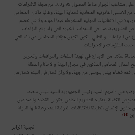
وعليه، نلاحظ ان عديد المحامين يؤسسون الدعاوى البيئية على مشاغب الجوار مناط الفصول 99 و100 من مجلة الالتزامات
 الاسس القانونية المحاذية لحماية البيئة، وغالبا ماكان المحامي
 ولا في الاتفاقيات الدولية المنخرطة فيها الدولة ولا في خضم
ص التشريعية، عدا في السنوات الاخيرة التي زاد رقم النزاعات
من النزاعات. وبالتالي، يكون تكوين هؤلاء المحامين من \انه التي
ن حيث المقوّمات والاجراءات.
محاماة يمكنه من الابداع في تهيئة الملفات والمرافعات وتحرير
ح اعمال المحامي المتكون في مجال البيئة والاحكام المعللة
س فقه قضاء بيئي بتونس من جهة، ولابراز الحق في البيئة كحق من
فترة، وعلى راسهم السيد رئيس الجمهورية السيد قيس سعيد،
لنصوص الكفيلة بتنقيح التشريع الخاص بتكوين القضاة والمحامين
حقوق الإنسان ،تطبيقا للاتفاقيات الدولية المنخرطة فيها الدولة
(14)
نجيبة الزاير