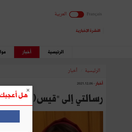
Français
العربية
النشرة الإخبارية
الرئيسية
أخبار
مواق
الرئيسية
أخبار
أخبار
- 2021.12.06
هل أعجبك ه
رسالتي إلى "قيس(1) " و"ليلى(2) "