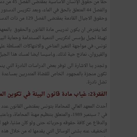
والفصل 44 المتعلق بالحق في الماء، وبعد تكريس الدستور للتنمية المستدامة
وحقوق الاجيال القادمة بمقتضى الفصل 129 من ذات الدستور.
كما يفترض ان يكون تدريس مادة القانون والحقوق بالمعهد 
تهيئة لجيل يؤسس لتكريس التنمية المستدامة وحماية البيئة
تونس، في مواجهة التغير المناخي والانتهاكات المسلطة عل
والقيروان، نماذج حية لذلك. وـاسيسا ايضا لمسك هذا الج
وتجدر بنا الاشارة الى توفر بعض الدراسات النادرة التي ي
تكون منجزة بالمجهود الخاص للقضاة المتدربين بمساعدة إد
تضل نادرة.
الفقرة2: غياب مادة قانون البيئة في تكوين المحامين بالمعهد الأعلى للمحاماة
في 7 سبتمبر 1989، والمتعلق بتنظيم مهنة المحام
والدفاع عن كافة حقوقه وحرياته حتى ولو كان مذنبا، فهو 
التخفيف عنه بشتى الوسائل التي يقدمها له من خلال هذه 