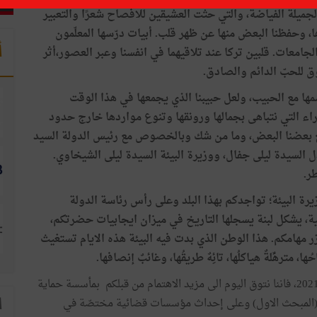
ميلة الفياضة، والتي حثت العشيقين للافصاح شعرًا والتعبير
ا، وحفظنا البعض منها عن ظهر قلب. أبيات درّسها المعلّمون
أ
جامعات. قلبين تركا عند تلاقيهما في انفسنا وعبر العصور،أثر
ق للحبّ الدائم والصادق.
مها مع الحبيب، ولعل حبيبنا الذي يجمعها في هذا الوقت
ء التي نتباهى بجمالها ورونقها وتنوع مواردها خارج حدود
 مع بعضنا البعض، وما من شك وبالخصوص مع رئيس الدولة السيد
السيدة ليلى جفال، ووزيرة البيئة السيدة ليلى الشيخاوي.
ر.
يرة البيئة؛ تواجدكم بهذا البلد وعلى رأس رئاسة الدولة
نية، يشكل لبنة يسجلها التاريخ في ميزان ايجابيات حضرتكم،
 مهامكم. هذا الوطن الذي بدت فيه البيئة هذه الايام تستغيث
ا، مترهِّلةٌ هياكلُها، تائِهٌ طريقُها، وغائبٌ إنصافها.
وعليه، وأمام الحالة التي عليها البيئة في تونس منذ صيف 2021، فاننا نتوق اليوم الى مزيد الاهتمام من قبلكم بمأسسة حماية
يئي، (المبحث الاول) وعلى إحداث مؤسسات قضائية مختصّة في
ا