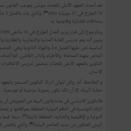
(4)
70 المؤرخ في 27 جويلية 1992
، وا
بنشاطات قضائية وقانونية به.
وبالرجوع إلى قرار وزير العدل المؤرخ في 18 جانفي 1989 المتعلق ببرامج الدروس وحصص التأهيل بالمعهد الأعلى للقضاء
يتبين أنه يتم تدريس المادة المدنية والتجارية والعقارية وا
الخاص بمهنة المحاماة والأطباء وآداب القاضي. كما أضاف قرار وزي
الإنسان.
و الملاحظ، أنه ولئن تتولى ادراة التكوين المستمر بالمعه
حماية البيئة، إلا أن ذلك يكون بصورة عرضية أو موسمية، 
فالتكوين الاساسي في مادة قانون البيئة من المفروض أن يتط
البلاد التونسية في النظم الدولية المتعلقة بموافقتها و إ
(7)
الدولية و الإقليمية والثنائية، المتعلقة بالبيئة
، سيما فيما 
(8)
البيئي المتكون من عديد العناصر البيئية
، والذي يلامس ك