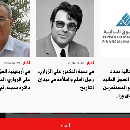
أخبار
أخبار
- 2026.07.29
- 2026.07.30
الية تجدد
في محبة الدكتور علي الزواري:
في أربعينية المؤ
السوق المالية
رجل العلم والعلاّمة في ميدان
علي الزواري: الم
و المستثمرين
التاريخ
ذاكرة مدينة، ثم
ق وراء
كم شغفنا بقصة قيس وليلى
اسات السابقة بالمعهد الاعلى للقضاء -
الغاء
صة حب تاريخية جمعت ليلى العامرية بقيس ابن الملوح في تلاقٍ