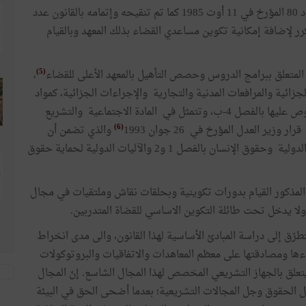
لقد أحدث المعهد الأعلى للقضاء بتونس بموجب القانون عدد 80 المؤرخ في 11 أوت 1985 كما تم تنقيحه وإتمامه بالقانون عدد
لذي جاء بالفصل 3 مكرر لإضافة إمكانية تكوين مساعدي القضاء بذلك المعهد وبالقيام
(5)
،
لجزائية والمرافعات المدنية والتجارية والإجراءات الجزائية، كمواد
أساسية نص عليها الفصل 4-أ، والمواد الثانوية وهي المنصوص عليها بالفصل 4-ب، وتتمثل في المادة الاجتماعية والتشريع
(6)
ر العدل المؤرخ في 26 جوان 1993
والذي تضمن أن
التكوين بالمعهد الأعلى للقضاء يتضمن تدريس الاتفاقيات الدولية وحقوق الإنسان بالفصل 1 و2 والآليات الدولية لحماية حقوق
د المذكور القيام بدورات تكوينية وبحلقات نقاش وملتقيات في مجال
ولا يدخل تحت طائلة التكوين الاساسي للقضاة المتدربين.
رّق إلى دراسة المبادئ الأساسية لهذا القانون، والى مدى انخراط
مضاءها ومصادقتها على معظم المعاهدات والاتفاقيات والبروتوكولات
يتعلق بالجهاز التشريعي المخصص لهذا المجال الشاسع. إنّ المجال
ل الحقوق وجل المجالات التشريعية؛ بعدما أضحى الحق في البيئة