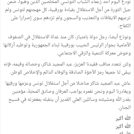
نودع اليوم أحد زعماء الشباب التونسي المخلصين الذين وهبوا، ضمن
جيل الثورة من أجل الاستقلال بقيادة بورقيبة، كل مهجتهم لتونس ولم
ترعبهم الايقافات والتعذيب والسجون ولم تزدهم سوى إصرارا على
الكفاح.
ونودّع أيضا، رجل دولة بامتياز، كان منذ غداة الاستقلال في الصفوف
الأمامية بجوار الرئيس الحبيب بورقيبة لبناء الجمهورية وتوطيد أركانها
وخوض معركة التنمية والرقي الاجتماعي.
ولئن تتعدد مناقب فقيدنا العزيز، عبد المجيد شاكر، وخصاله وقيمه، فإنه
يبقى لنا جميعا رمز الأخوّة الصادقة والوفاء الدائم والإخلاص للوطن.
عاش عبد المجيد شاكر مناضلا من أجل استقلال تونس وعزمها ورقيّها
ويغادرنا اليوم ونحن نغمره بواجب العرفان وصادق المحبّة، مؤمنين
بقدر الله ومشيئته وسائلين العلي القدير أن يتقبله بمغفرته في فسيح
الجنان.
الله أكبر
الله أكبر