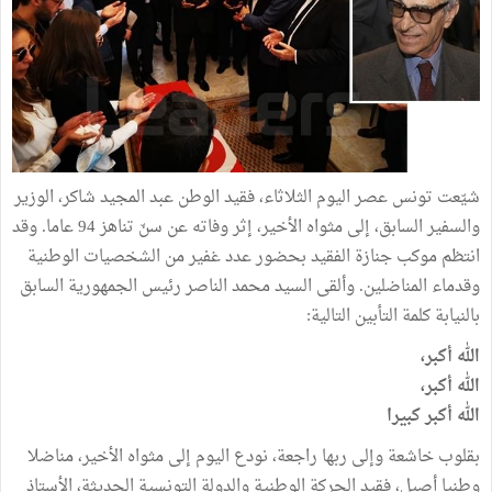
شيّعت تونس عصر اليوم الثلاثاء، فقيد الوطن عبد المجيد شاكر، الوزير
والسفير السابق، إلى مثواه الأخير، إثر وفاته عن سنّ تناهز 94 عاما. وقد
انتظم موكب جنازة الفقيد بحضور عدد غفير من الشخصيات الوطنية
وقدماء المناضلين. وألقى السيد محمد الناصر رئيس الجمهورية السابق
بالنيابة كلمة التأبين التالية:
الله أكبر،
الله أكبر،
الله أكبر كبيرا
بقلوب خاشعة وإلى ربها راجعة، نودع اليوم إلى مثواه الأخير، مناضلا
وطنيا أصيل، فقيد الحركة الوطنية والدولة التونسية الحديثة، الأستاذ