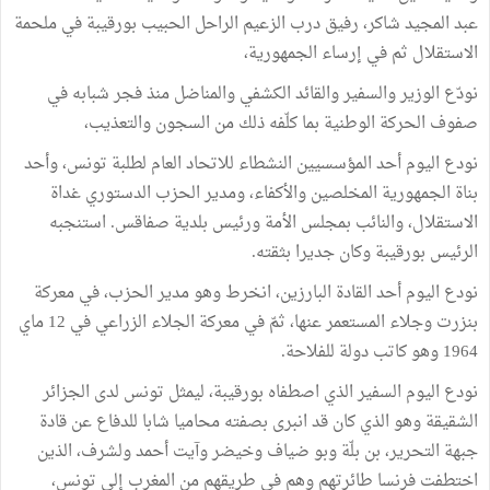
عبد المجيد شاكر، رفيق درب الزعيم الراحل الحبيب بورقيبة في ملحمة
الاستقلال ثم في إرساء الجمهورية،
نودّع الوزير والسفير والقائد الكشفي والمناضل منذ فجر شبابه في
صفوف الحركة الوطنية بما كلّفه ذلك من السجون والتعذيب،
نودع اليوم أحد المؤسسيين النشطاء للاتحاد العام لطلبة تونس، وأحد
بناة الجمهورية المخلصين والأكفاء، ومدير الحزب الدستوري غداة
الاستقلال، والنائب بمجلس الأمة ورئيس بلدية صفاقس. استنجبه
الرئيس بورقيبة وكان جديرا بثقته.
نودع اليوم أحد القادة البارزين، انخرط وهو مدير الحزب، في معركة
بنزرت وجلاء المستعمر عنها، ثمّ في معركة الجلاء الزراعي في 12 ماي
1964 وهو كاتب دولة للفلاحة.
نودع اليوم السفير الذي اصطفاه بورقيبة، ليمثل تونس لدى الجزائر
الشقيقة وهو الذي كان قد انبرى بصفته محاميا شابا للدفاع عن قادة
جبهة التحرير، بن بلّة وبو ضياف وخيضر وآيت أحمد ولشرف، الذين
اختطفت فرنسا طائرتهم وهم في طريقهم من المغرب إلى تونس،