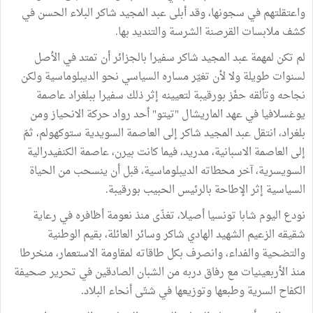
واعتقلتهم في سجونها، وقد أبلى عبد المجيد شاكر البلاء الحسن في
كشف ملابسات القرصنة الشرسة والتنديد بها.
لم تكن لمهمة عبد المجيد شاكر سفيرا بالجزائر أن تمتد في الأصل
لسنوات طويلة ولا لأن تغيّر مساره السياسي نحو الديبلوماسية ولكن
نجاحه وتألقه حفّز بورقيبة لتعيينه إثر ذلك سفيرا ببلغراد عاصمة
يوغسلافيا في عهد الماريشال "تيتو" أحد رواد حركة الانحياز ومن
بلغراد، انتقل عبد المجيد شاكر إلى العاصمة السويدية ستوكهولم، ثمّ
إلى العاصمة الاسبانية، مدريد، فيما كانت بيرن، عاصمة الكنفيدرالية
السويسرية، آخر محطاته الديبلوماسية، قبل أن ينسحب من الحياة
السياسية إثر الإطاحة بالرئيس الحبيب بورقيبة.
نودع اليوم شابا تونسيا أصيلا، تغذّى منذ نعومة أظافره في رعاية
شقيقه الزعيم الشهيد الهادي شاكر وسائر العائلة، بقيم الوطنية
والتضحية والفداء، وانصرف بكل طاقاته لمقاومة الاستعمار، منخرطا
منذ الأربعينيات مع رفاق دربه من الشبان الصادقين في تحرير صحيفة
الكفاح السرية وطبعها وتوزيعها في شتّى أنحاء البلاد.