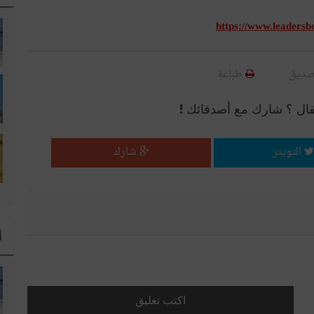
https://www.leadersb
صديق
طباعة
قال ؟ شارك مع أصدقائك !
التويتر
شارك
ا
اكتب تعليق