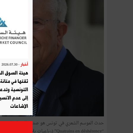
أخبار
- 2026.07.30
هيئة السوق الم
ثقتها في متانة 
التونسية وتدع
إلى عدم الانسيا
الإشاعات
حدث الموسم الشعري في تونس هو صدور الديوان الجديد للأ
“Quatrains en déshérence” (رباعيات بلا وريث) ضمن منشورات