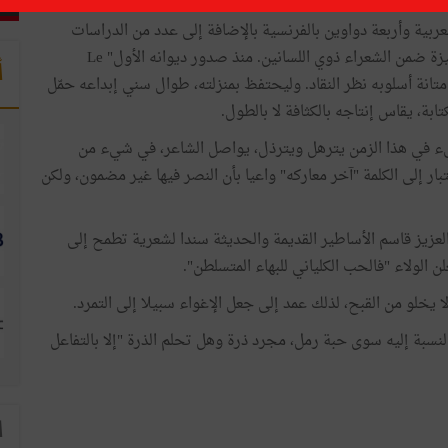
عربية وأربعة دواوين بالفرنسية بالإضافة إلى عدد من الدراسات
تناولت قضايا الشعر والأدب المقارن وبذلك يتبوأ مكانة متميزة ضمن الشعراء ذوي اللسانين. منذ صدور ديوانه الأول" Le
أ
ب الجبين، الدار التونسية للنشر، 1983) لفتت متانة أسلوبه نظر النقاد. وليحتفظ بمنزلته، طوال سني إبداعه حمّل
بة، يقاس إنتاجه بالكثافة لا بالطول.
يء في هذا الزمن يترهل ويترذل، يواصل الشاعر، في شيء من
بار إلى الكلمة "آخر معاركه" واعيا بأن النصر فيها غير مضمون، ولكن
العزيز قاسم الأساطير القديمة والحديثة سندا لشعرية تطمح إلى
 الولاء "فالحب الكلياني للبهاء المتسلطن".
ا يخلو من القبح، لذلك عمد إلى جعل الإغواء سبيلا إلى التمرد.
النسبة إليه سوى حبة رمل، مجرد ذرة وهل تحلم الذرة "إلا بالتفاعل
ا