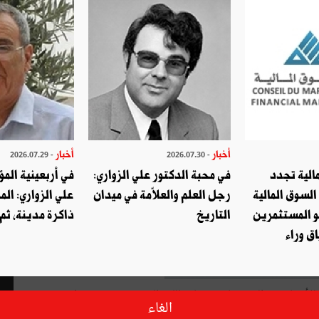
أخبار
أخبار
- 2026.07.29
- 2026.07.30
الية تجدد
في محبة الدكتور علي الزواري:
في أربعينية المؤ
السوق المالية
رجل العلم والعلاّمة في ميدان
علي الزواري: الم
و المستثمرين
التاريخ
ذاكرة مدينة، ثم
ق وراء
ستاذ عبد العزيز قاسم وجاء باللغة الفرنسية تحت عنوان
الغاء
دار
ليدرز
.