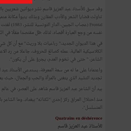
وقد سبق للأستاذ عبد العزيز قاسم نشر ديوانين شعريين بال
Frontal (عصا
نفسه من وجع العبارة أقصاه. لذلك ظل مقتصدا مقلّا في الكتا
في هذا الديوان الجديد،” رباعيات بلا وريث” مع أن كل ش
الكلاسيكية العالية، عمله كصائغ للحروف، جاعلا من رد الاعت
الشاعر، " حتى في تخوم العدم، يجرؤ على أن يكون".
واعتمادا على ما له من سعة المعرفة، يستدعي الأستاذ عبد 
تجديد النشيد الذي يتغنى بالمرأة والحب والجمال، حيث يعلن
بيد أنّ الشاعر عبد العزيز قاسم شاهد على العصر، في عالم ل
منذ احتلال العراق ركز إحدى "ثكناته" ببغداد. وما الشاعر ب
المتسلسل".
Quatrains en déshérence
للأستاذ عبد العزيز قاسم