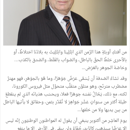
من أفتكِ أوبئَةِ هذا الزّمن الذي ابْتُلِينَا وابْتُلِيَتْ به بلادُنا اختلاطُ، أو
بالأحرى خلطُ الحقّ بالباطل، والصّواب بالغَلَط، والصّدق بالكذب…
وخاصّة الجوهر بالعَرَض...
وقد تشاءُ الصّدفة أن يُسَمَّى عَرَضٌ جَوْهَرًا، وما هُوَ بالجوْهَرِ، فهو مهتزّ
مضطرب مترنّح، وهو متلوِّن متقلِّب متحوِّل مثل فيروس الكورونا،
لكنه، مع ذلك، يَخَالُ نفسَه جوهَرًا فعلا، ويحسَب هذيانَه الذي لم ينقطعْ
طيلة أكثر من سنواتٍ عَشْر جَوَاهِرَ لا تُقَدَّر بثمن، وحقائق لا يأتيها الباطل
من بين يديها ولا من خلفها...
يومَ العاشِر من أكتوبر ينبغي أن يقول له المواطنون الوطنيّون إنّه ليس
إلا عَرَضًا سيذهب، كالزّبد، جُفَاءً ولن يبقى في الأرض إلا ما ينفع