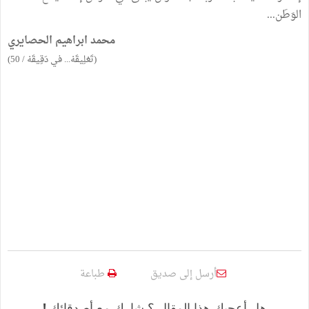
الوَطَن...
محمد ابراهيم الحصايري
(تَعْلِيقَهْ... في دَقِيقَهْ / 50)
أرسل إلى صديق
طباعة
هل أعجبك هذا المقال ؟ شارك مع أصدقائك !