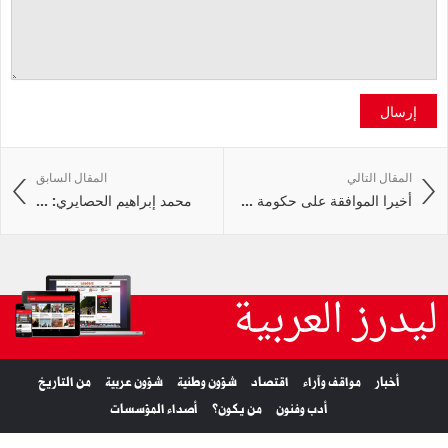
إرسال
المقال التالي
المقال السابق
أخيرا الموافقة على حكومة ...
محمد إبراهيم الحصايري: ...
ليدرز العربية
أخبار
مواقف وآراء
اقتصاد
شؤون وطنية
شؤون عربية
من التاريخ
أدب وفنون
من يكون؟
أصداء المؤسسات