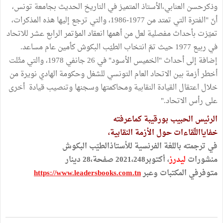
وذكرحسن العنابي،الأستاذ المتميز في التاريخ الحديث بجامعة تونس،
أنّ "الفترة التي تمتد من 1977-1986، والتي ترجع إليها هذه المذكرات،
تميّزت بأحداث مفصلية لعل من أهمها انعقاد المؤتمر الرابع عشر للاتحاد
في ربيع 1977 حيث تمّ انتخاب الطيّب البكوش كأمين عام مساعد.
إضافة إلى أحداث "الخميس الأسود" في 26 جانفي 1978، والتي مثّلت
أخطر أزمة بين الاتحاد العام التونسي للشغل وحكومة الهادي نويرة من
خلال اعتقال القيادة النقابية ومحاكمتها وسجنها وتنصيب قيادة أخرى
على رأس الاتحاد."
الرئيس الحبيب بورقيبة كماعرفته
خفايااللّقاءات حول الأزمة النقابية،
في ترجمته باللغة الفرنسية للأستاذالطيّب البكوش
منشورات
ليدرز
، أكتوبر2021،248 صفحة،28 دينار
متوفرفي المكتبات وعبر
https://www.leadersbooks.com.tn