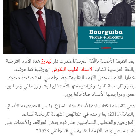
بعد الطبعة الأصلية باللّغة العربية،أصدرت دار
ليدرز
هذه الأيام الترجمة
باللّغة الفرنسية لكتاب
الأستاذ الطيب البكوش
"بورقيبة كما عرفته،
خفايا اللّقاءات حول الأزمة النقابية". وقد جاء في 240 صفحة محلاة
بصور تاريخية نادرة. وتولىترجمتها الأستاذان البشير روحاني وثريا بن
عمر، ومراجعتها الأستاذ صلاحالماجري.
وفي تقديمه للكتاب نوّه الأستاذ فؤاد المبزع، رئيس الجمهورية الأسبق
بالنيابة (2011) بما وجده في طيّاتهمن "شهادة تاريخية تساعد
المؤرخين والمحللين السياسيين على فهم بعض المواقف والأحداث على
غرار ما قبل وبعد الأزمة النقابية في 26 جانفي 1978."