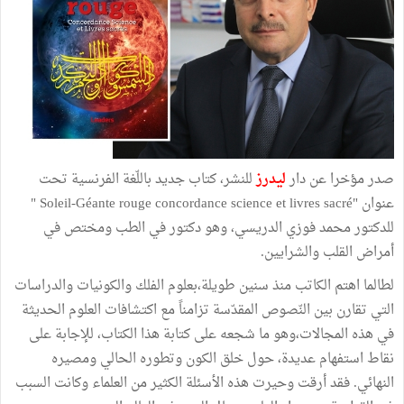
صدر مؤخرا عن دار
ليدرز
للنشر، كتاب جديد باللّغة الفرنسية تحت
عنوان "Soleil-Géante rouge concordance science et livres sacré "
للدكتور محمد فوزي الدريسي، وهو دكتور في الطب ومختص في
أمراض القلب والشرايين.
لطالما اهتم الكاتب منذ سنين طويلة،بعلوم الفلك والكونيات والدراسات
التي تقارن بين النّصوص المقدّسة تزامناً مع اكتشافات العلوم الحديثة
في هذه المجالات،وهو ما شجعه على كتابة هذا الكتاب، للإجابة على
نقاط استفهام عديدة، حول خلق الكون وتطوره الحالي ومصيره
النهائي. فقد أرقت وحيرت هذه الأسئلة الكثير من العلماء وكانت السبب