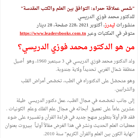
"شمس عملاقة حمراء: التوافق بين العلم والكتب المقدسة"
للدكتور محمد فوزي الدريسي
منشورات
ليدرز
، أكتوبر 2021 ،228 صفحة، 28 دينار
متوفر في المكتبات وعبر
https://www.leadersbooks.com.tn
من هو الدكتور محمد فوزي الدريسي؟
ولد الدكتور محمد فوزي الدريسي في 3 سبتمبر 1960، وهو أصيل
منطقة شمال الغربي تحديداً ولاية جندوبة.
وهو متحصّل على الدكتوراه في الطب، تخصّص أمراض القلب
والشرايين.
إلى جانب تخصّصه في مجال الطب، عمل دكتور الدريسي طيلة
عشرين عاماً على تعميق أبحاثه في مجال علم الفلك وعلم الكونيات .
فقد قام أولاً بتطوير منهج جديد في قراءة القرآن وتفسيره على ضوء
معطيات العلم الحديث ونشر في هذا الغرض مقالاً أولياً ببيروت بعنوان
"نهاية الكون بين العلم والقرآن الكريم" سنة 2010.