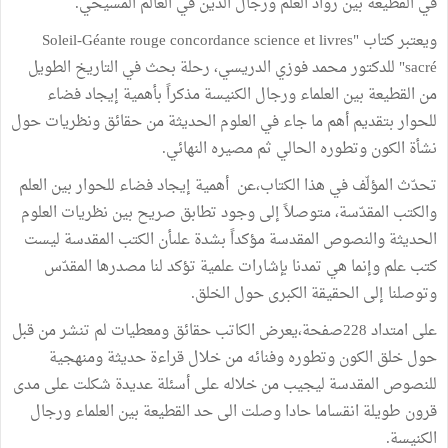
في القطيعة بين رواد العلم ورجال الدين في العالم المسيحي.
ويعتبر كتاب "Soleil-Géante rouge concordance science et livres
sacré" للدكتور محمد فوزي الدريسي، رحلة بحث في التاريخ الطويل
من القطيعة بين العلماء ورجال الكنيسة مذكراً بأهمية إيجاد فضاء
للحوار بتقديم أهم ما جاء في العلوم الحديثة من حقائق ونظريات حول
نشأة الكون وتطوره الحالي ثم مصيره النهائي.
تحدّث المؤلّف في هذا الكتاب،عن أهمية إيجاد فضاء للحوار بين العلم
والكتب المقدّسة، متوصلاً إلى وجود تطابق صريح بين نظريات العلوم
الحديثة والنصوص المقدسة مؤكداً بشدة علىأن الكتب المقدسة ليست
كتب علم وإنما هي تمدنا بإشارات علمية تؤكد لنا مصدرها المقدّس
وتوصلنا إلى الحقيقة الكبرى حول الخلق.
على امتداد 228صفحة،يعرض الكاتب حقائق ومعطيات لم تنشر من قبل
حول خلق الكون وتطوره وفنائه من خلال قراءة حديثة ومنهجية
للنصوص المقدسة ليجيب من خلاله على أسئلة عديدة شكلت على مدى
قرون طويلة انقساما حادا وصلت الى حد القطيعة بين العلماء ورجال
الكنيسة.