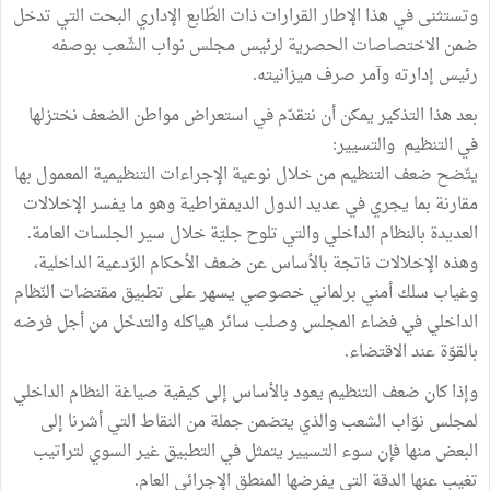
وتستثنى في هذا الإطار القرارات ذات الطّابع الإداري البحت التي تدخل
ضمن الاختصاصات الحصرية لرئيس مجلس نواب الشّعب بوصفه
رئيس إدارته وآمر صرف ميزانيته.
بعد هذا التذكير يمكن أن نتقدّم في استعراض مواطن الضعف نختزلها
في التنظيم والتسيير:
يتّضح ضعف التنظيم من خلال نوعية الإجراءات التنظيمية المعمول بها
مقارنة بما يجري في عديد الدول الديمقراطية وهو ما يفسر الإخلالات
العديدة بالنظام الداخلي والتي تلوح جليّة خلال سير الجلسات العامة.
وهذه الإخلالات ناتجة بالأساس عن ضعف الأحكام الرّدعية الداخلية،
وغياب سلك أمني برلماني خصوصي ‏يسهر على تطبيق مقتضات النّظام
الداخلي في فضاء المجلس وصلب سائر هياكله والتدخّل من أجل فرضه
بالقوّة عند الاقتضاء.
وإذا كان ضعف التنظيم يعود بالأساس إلى كيفية صياغة النظام الداخلي
لمجلس نوّاب ‏الشعب والذي يتضمن جملة من النقاط التي أشرنا إلى
البعض منها فإن سوء التسيير يتمثل في التطبيق غير السوي لتراتيب
تغيب عنها الدقة التي يفرضها المنطق الإجرائي العام.