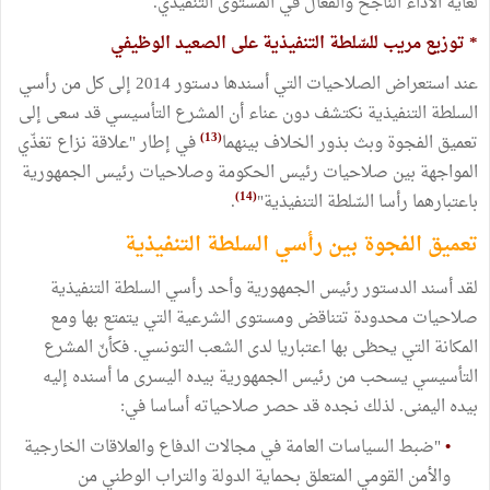
لغاية الأداء الناجح والفعال في المستوى التنفيذي.
‏* توزيع مريب للسّلطة التنفيذية على الصعيد الوظيفي
‏عند استعراض الصلاحيات التي أسندها دستور 2014 إلى كل من رأسي
السلطة التنفيذية نكتشف دون عناء أن المشرع التأسيسي قد سعى إلى
(13)
تعميق الفجوة وبث بذور الخلاف بينهما
في إطار "علاقة نزاع تغذّي
المواجهة بين صلاحيات رئيس الحكومة وصلاحيات رئيس الجمهورية
(14)
باعتبارهما رأسا السّلطة التنفيذية"
.
‏تعميق الفجوة بين رأسي السلطة التنفيذية
‏لقد أسند الدستور رئيس الجمهورية وأحد رأسي السلطة التنفيذية
صلاحيات محدودة تتناقض ومستوى الشرعية التي يتمتع بها ومع
المكانة التي يحظى بها اعتباريا لدى الشعب التونسي. فكأنّ المشرع
التأسيسي يسحب من رئيس الجمهورية بيده اليسرى ما أسنده إليه
بيده اليمنى. لذلك نجده قد حصر صلاحياته أساسا في:
•
"ضبط السياسات العامة في مجالات الدفاع والعلاقات الخارجية
والأمن القومي المتعلق بحماية الدولة والتراب الوطني من