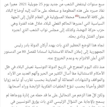
سبع سنوات لينتفض الشعب من جديد يوم 25 جويلية 2021 معبرا عن
نفاذ صبره على هذه المنظومة و ‏سخطه على ما آلت إليه أوضاع البلاد
(1)
على كافة الأصعدة
محملا المسؤولية في المقام الأول إلى الجهة
السياسية التي اعتبرها الحاكم الفعلي للبلاد خلال هذه الفترة وهي
حزب حركة النهضة، وكذلك‏ إلى مجلس نواب الشعب الذي اعتبره
عنوان الفشل ونادى بحله.
تجاه هذا الوضع الخطير الذي بات يهدد أركان الدولة بادر رئيس
الجمهورية إلى إعلان الحالة الاستثنائية استنادا للفصل 80 من الدستور
الذي أعلن الالتزام به وعدم الخروج عنه.
منذ ذلك اليوم المنعرج في تاريخ الدولة التونسية تعيش البلاد في ظل
الأحكام الاستثنائية ممّا أسال الكثير من الحبر وألهم العديد من الآراء
والمواقف والشهادات المتماثلة أو المتباينة بحسب تقارب أو تباعد زوايا
النّظر وأحيانا بحسب تنوّع الخلفيات الفكرية الرّابضة وراء أصحابها.
ولكنّ كلّ هذا الزخم من التحاليل على ما قد حمله من إنارة ووجاهة لم
يسمح بالإجابة عن السّؤال الرّئيسي الذي بات يؤرق التونسيين في