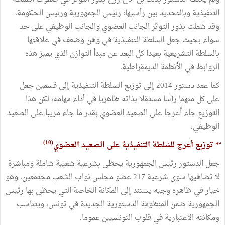
التنفيذية وبالتحديد بين رأسيها: رئيس الجمهورية ورئيس الحكومة.
‏وقد شملت بذور التوتّر الجانب العضوي والجانب الوظيفي على حد
سواء بحيث جعل السلطة التنفيذية في وهن وضعف في علاقتها
بالسلطة التشريعية بعيدا كل البعد عن مبدأ التوازن الذي يميز هذه
الروابط في الأنظمة الديمقراطية.
كما عمد دستور 2014 ‏إلى توزيع السلطة التنفيذية إلى قسمين جعل
على كل منهما ‏رأسا ‏مستقلا بذاته ظاهريا في أداء مهامه، ‏لكن هذا
التوزيع جاء أعرجا على الصعيد العضوي بقدر ما جاء مريبا على الصعيد
الوظيفي.
(10)
‏ّ* توزيع أعرج للسّلطة التنفيذية على الصعيد العضوي
‏جعل الدستور رئيس الجمهورية يحظى بشرعية شعبية شاملة ومباشرة
لا تضاهيها سوى شرعية 217 عضو مجلس نواب الشعب مجتمعين. وهو
خيار في ظاهره وجيه يستند إلى المكانة الخاصة التي يحظى بها رئيس
الجمهورية ضمن المنظومة الدستورية الجديدة في تونس، ويتناسب
ومكانته الاعتبارية في قلوب التونسيين عموما.