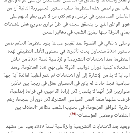
والمكر والمخاتلة والتعامل مع الفاعلين السياسيين ‏كل على هواه ولكن ما
غاب عن واضعي هذه المنظومة صلب دستور الجمهورية الثانية أنّ من
الفاعلين السياسيين في تونس، وهم كثر، من لا هوى يعلو لديهم على
هوى الوطن الذي لن يتحقّق مجده في ظلّ توازن صوريّ هش للسّلطات
يغذي الفرقة بينها ليغرق الشّعب في دهاليز المحن.
وحتّى لا نغالي في القسوة عند تقييم صياغة بنود منظومة الحكم ضمن
دستور 2014 سنحاول بحث تأثيرها في مستوى الأداء التطبيقي لهذه
المنظومة منذ الانتخابات التشريعية والرّئاسية لسنة 2014 من خلال
استجلاء كيفية دوران دواليب الدّولة على نهج هذه المنظومة. ومنذ
البداية لا بدّ من الإشارة إلى أنّ الانتخابات لم تثمر أغلبية لفائدة أيّة جهة
سياسية فجدّ حادث لم يكن في الحسبان تمثّل في زيجة بين خطّين
متوازيين قيل أنّهما لا يلتقيان لكن إرادة النّاخبين، في قراءة إبداعية،
فرضت عليهما متعة الفعل السياسي المشترك لكن دون أن ينجحا، رغم
نظرية التوافق المزعومة، في تجنيب الشّعب مظاهر "الخلاف بين
(20)
السّلطات وتعطيل المؤسسات"
.
وبقينا بعد الانتخابات التشريعية والرّئاسية لسنة 2019 بعيدا عن مشهد