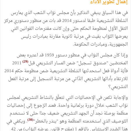
إهمال تطوير الأداء
في هذا السياق ينبغي التذكير بأنّ مجلس نوّاب الشعب الذي يمارس
السّلطة التشريعية طبقا لدستور 2014 قد بات من منظور دستوري مركز
الثقل الأوّل لمنظومة الحكم حتّى وإن كانت مقترحات القوانين التي
يعرضها النّوّاب بقيت في مرتبة ثانوية مقارنة بمبادرات رئيس
الجمهورية، ومبادرات الحكومة.
وإذا كان مجلس النوّاب في منظور دستور 1959 قد اعتبره بعض
(29)
المختصّين "صندوق تسجيل" ضمن المسار التشريعي قبل
2011
فأيّة أدواة فعل استحدثتها السّلطة التشريعية ضمن منظومة حكم 2014
للارتقاء بأدائها التشريعي الذّاتي من مرتبة التسجيل إلى مرتبة الفعل
التشريعي؟
والإجابة تكمن في الإحصائيّات التي تتعلّق بالنشاط التشريعي لمجلس
نوّاب الشعب خلال دورة برلمانية واحدة. فعند الرّجوع إلى إحصائيات
منظّمة بوصلة نجد أن الجهد التشريعي ضعيف جدّا حتّى لا نستخدم
(30)
التّوصيف الذي استخدمته المنظّمة وهو "ينذر بالخطر"
. ويكفي في
هذا الصّدد الاستئناس بالرّقم 1 (مقترح قانون عرضه النوّاب) من 42