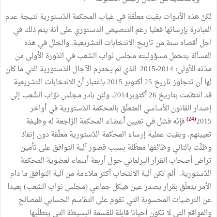
لكنّ هذه الأدوات بقيت معلّقة في غياب المحكمة الدّستورية نتيجة عدم
المبادرة بإرسائها ‏فعليا رغم التنصيص الدستوري على أنهّ يتم ذلك في
اجل أقصاه سنة من تاريخ الانتخابات التشريعية. والخلل في هذه
المسألة يتحمل مسؤوليته مجلس نواب الشعب في الدّورة الأولى من
مدّته الأولى: 2014-2015 الذي لم يحترم الآجال الدّستورية التي ما كان
لها أن تتجاوز تاريخ 25 أكتوبر 2015 باعتبار أنّ الانتخابات التشريعية
قد انتظمت بتاريخ 26 أكتوبر2014. ولئن بادر مجلس نوّاب الشّعب إلى
إصدار القانون الأساسي المتعلّق بالمحكمة الدّستورية في أواخر
(24)
2015
فإنّه فشل في تعيين أعضاء المحكمة الرّاجعة له وظيفة
تعيينهم، وبقيت عملية إرساء المحكمة الدّستورية معلّقة دون إنفاذ
وظلّت بالتالي وظائفها معطّلة بسبب قصور آلية التوافق على تأمين
تراض أصحاب القرار البرلماني حول أربعة أسماء لعضوية المحكمة
الدّستورية. ألم تكن آلية الانتخاب أكثر ملاءمة من آلية التوافق ما دام
الأمر يتعلّق بقرار يصدر عين هيكل جماعي (مجلس نواب الشعب) بعيدا
عن الترضيات المحسوبة التي تقوم على التقاسم الحسابي للمصالح
والمواقع التي لا تكون أحيانا قابلة للقسمة البسيطة التي يتطلّبها