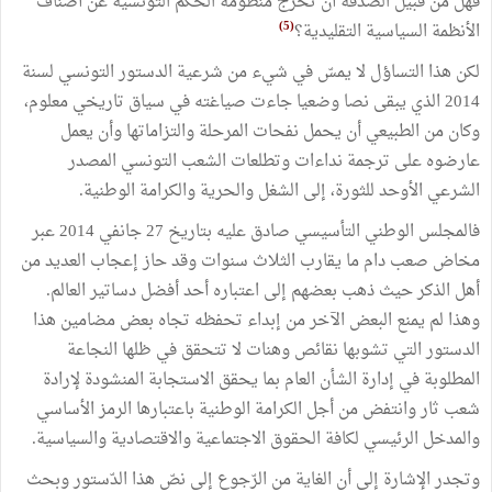
فهل من قبيل الصّدفة أن تخرج منظومة الحكم التّونسية عن أصناف
(5)
الأنظمة السياسية التقليدية؟
‏لكن هذا التساؤل لا يمسّ في شيء من شرعية الدستور التونسي لسنة
2014 الذي يبقى نصا وضعيا ‏جاءت صياغته في سياق تاريخي معلوم،
وكان من الطبيعي أن يحمل نفحات المرحلة والتزاماتها وأن يعمل
عارضوه على ترجمة نداءات وتطلعات الشعب التونسي المصدر
الشرعي الأوحد للثورة، إلى الشغل والحرية والكرامة الوطنية.
فالمجلس الوطني التأسيسي صادق عليه بتاريخ 27 جانفي 2014 عبر
مخاض صعب دام ما يقارب الثلاث سنوات وقد حاز إعجاب العديد من
‏أهل الذكر حيث ذهب بعضهم إلى اعتباره أحد أفضل دساتير العالم.
وهذا لم يمنع البعض الآخر من إبداء تحفظه تجاه بعض مضامين هذا
الدستور التي تشوبها نقائص وهنات لا تتحقق في ظلها النجاعة
المطلوبة في إدارة الشأن العام بما يحقق الاستجابة المنشودة لإرادة
شعب ثار وانتفض من أجل الكرامة الوطنية ‏باعتبارها الرمز الأساسي
والمدخل الرئيسي لكافة الحقوق الاجتماعية والاقتصادية والسياسية.
وتجدر الإشارة إلى أن الغاية من الرّجوع إلى نصّ هذا الدّستور وبحث