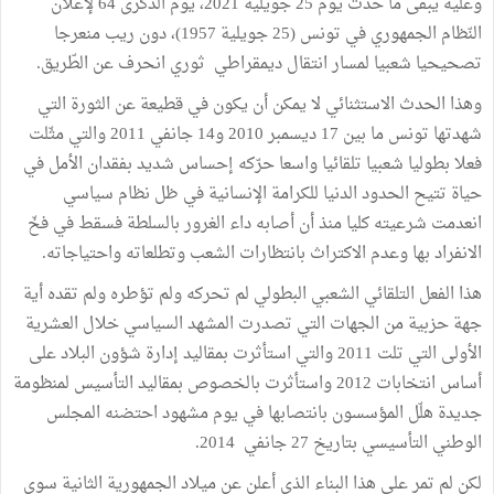
وعليه يبقى ما حدث يوم 25 جويلية 2021، يوم الذّكرى 64 لإعلان
النّظام الجمهوري في تونس (25 جويلية 1957)، دون ريب منعرجا
تصحيحيا شعبيا لمسار انتقال ديمقراطي ثوري انحرف عن الطّريق.
وهذا الحدث الاستثنائي لا يمكن أن يكون في قطيعة عن الثورة التي
شهدتها تونس ما بين 17 ديسمبر 2010 و14 ‏جانفي 2011 والتي مثّلت
فعلا بطوليا شعبيا تلقائيا واسعا حرّكه إحساس شديد بفقدان الأمل في
حياة تتيح الحدود الدنيا للكرامة الإنسانية في ظل نظام سياسي
انعدمت شرعيته كليا منذ أن أصابه داء الغرور بالسلطة فسقط في فخّ
الانفراد بها وعدم الاكتراث بانتظارات الشعب ‏وتطلعاته واحتياجاته.
هذا الفعل التلقائي الشعبي البطولي لم تحركه ولم تؤطره ولم تقده أية
جهة حزبية من الجهات التي تصدرت المشهد السياسي خلال العشرية
الأولى التي تلت 2011 والتي استأثرت بمقاليد إدارة شؤون البلاد على
أساس انتخابات 2012‏ واستأثرت بالخصوص بمقاليد التأسيس لمنظومة
جديدة هلّل المؤسسون بانتصابها في يوم مشهود احتضنه المجلس
الوطني التأسيسي بتاريخ 27 جانفي 2014.
لكن لم تمر على هذا البناء الذي أعلن عن ميلاد الجمهورية الثانية سوى