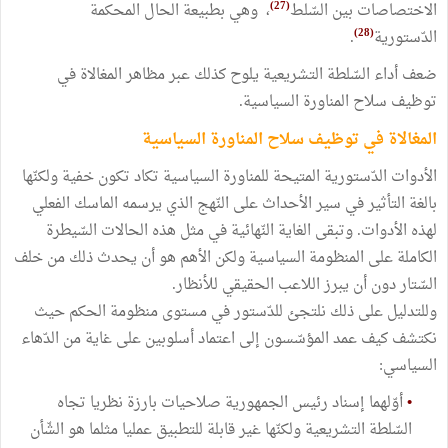
(27)
الاختصاصات بين السّلط
، وهي بطبيعة الحال المحكمة
(28)
الدّستورية
.
ضعف أداء السّلطة التشريعية يلوح كذلك عبر مظاهر المغالاة في
توظيف سلاح المناورة السياسية.
المغالاة في توظيف سلاح المناورة السياسية
الأدوات الدّستورية المتيحة للمناورة السياسية تكاد تكون خفية ولكنّها
بالغة التأثير في سير الأحداث على النّهج الذي يرسمه الماسك الفعلي
لهذه الأدوات. وتبقى الغاية النّهائية في مثل هذه الحالات السّيطرة
الكاملة على المنظومة السياسية ولكن الأهم هو أن يحدث ذلك من خلف
السّتار دون أن يبرز اللاعب الحقيقي للأنظار.
وللتدليل على ذلك نلتجئ للدّستور في مستوى منظومة الحكم حيث
نكتشف كيف عمد المؤسّسون إلى اعتماد أسلوبين على غاية من الدّهاء
السياسي:
•
أوّلهما إسناد رئيس الجمهورية صلاحيات بارزة نظريا تجاه
السّلطة التشريعية ولكنّها غير قابلة للتطبيق عمليا مثلما هو الشّأن