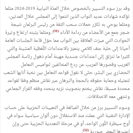
وقد برز سوء التسيير بالخصوص خلال المدّة النيابية 2019-2024 ‏مثلما
تؤكده شهادات عديد النواب الذين انتموا إلى المجلس خلال المدتين،
ومثلما يوحي به تكرّر حملات سحب الثقة من رئيس البرلمان نتيجة
(31)
ضجر جمع من الأعضاء من رداءة الأداء
، ومثلما يثبته ارتفاع وتيرة
الحوادث التي ميزت العلاقة بين النواب مما حوّل قاعة الجلسات العامة
أحيانا إلى حلبة عنف كلامي يتميّز بالاعتداءات اللّفظية المشينة والتي
كثيرا ما تنزلق إلى اعتداءات جسدية مهينة أمام ذهول رئاسة المجلس
الغريب وقصورها المريب عن ردع المخالفين لنواميس التعامل
‏الحضاري بين البشر، حتّى لا نقول قواعد التعامل بين ‏نخبة أنابها الشعب
لتمثيله وحماية حقوقه بالحجة والبرهان عبر نقاش منظم وفقا لقواعد
محددة مسبقا، نقاش يختم بتصويت نزيه يتحدد وفقه القرار الجماعي
وتنتهي معه الاختلافات.
وسوء التسيير برز من خلال المبالغة في التعيينات الحزبية على حساب
الإدارة التقنية التي عملت منذ الاستقلال دون ألوان سياسية سواء في
أوج سيطرة اللّون الواحد، ‏أو في مرحلة التعددية الحزبية حتى وإن
(32)
اعتبرها البعض صورية
.