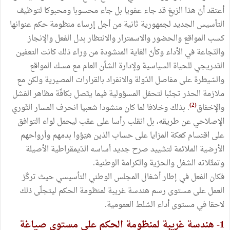
أعتقد أنّ هذا الزيغ قد جاء عفويا بل جاء محسوبا ومحبوكا لتوظيف
التأسيس الجديد لجمهورية ثانية من أجل إرساء منظومة حكم عنوانها
كسب المواقع والحضور والاسمترار والانتظار بدل الفعل والإنجاز
والنّجاعة في الأداء وكأنّ الغاية المنشودة من وراء ذلك كانت التعفين
التّدريجي للحياة السياسية ولإدارة الشأن العام مع مسك المواقع
والسّيطرة على مفاصل الدّولة والانفراد بالقرارات المصيرية ولكن مع
ملازمة الحذر تجنّبا لتحمّل المسؤولية فيما يتّصل بكافّة مظاهر الفشل
(2)
والإخفاق
. بذلك وخلافا لما كان منشودا شعبيا انحرف المسار الثّوري
الإصلاحي عن طريقه، بل انقلب رأسا على عقب ليحمل لواء التوافق
على اقتسام كعكة المزايا على حساب الذين هيّؤوا بدمهم وأرواحهم
الأرضية الملائمة لتشييد صرح جديد أساسه الدّيمقراطية الأصيلة
وتمثّلاته الشغل والحرّية والكرامة الوطنية.
فكان الفعل في إطار أشغال المجلس الوطني التأسيسي حيث تركّز
العمل على مستوى رسم هندسة غريبة لمنظومة الحكم ليتجلّى ذلك
لاحقا في مستوى أداء السّلط العمومية.
1- هندسة غريبة لمنظومة الحكم على مستوى صياغة