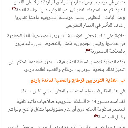
يتمثل في ترتيب عرض مشاريع القوانين الواردة : أوّلا على اللجان
(7)
القارّة، ثم عند استيفاء النظر فيها من اللجان، على الجلسة العامة
.
وهذا الهامش التنظيمي يسند المؤسّسة التشريعية هامشا تقديريا
إضافيا للتأثير في المسار التشريعي.
‏علاوة على ذلك، تحظى المؤسسة التشريعية بصلاحية بالغة الخطورة
في علاقتها برئيس الجمهورية تتمثل بالخصوص في إقالته مرورا
(8)
بالمحكمة الدستورية
.
‏بهذه الصورة تتصدر السلطة التشريعية دستوريا منظومة الحكم التي
تتميز كذلك بتغذية التوتر بين قرطاج والقصبة لفائدة باردو.
‏ب - تغذية التوتر بين قرطاج والقصبة لفائدة باردو
في هذا المقام قد يصلح استحضار المثال العربي "فرّق تسد".
لقد أسند ‏دستور 2014 السلطة التشريعية صلاحيات ذاتية كافية
‏لتتصدر منظومة الحكم دون أن تثار مسؤوليتها بشكل واضح ومباشر
(9)
وقابل للمحاسبة
.
‏ولم يكتف الدّستور بذلك بل أتاح زرع بذور التوتر في صفوف السلطة