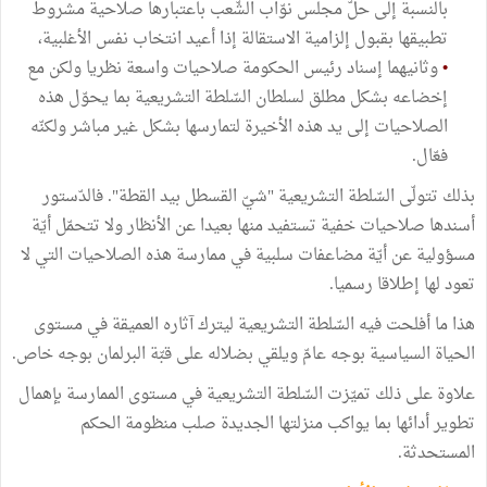
بالنسبة إلى حلّ مجلس نوّاب الشّعب باعتبارها صلاحية مشروط
تطبيقها بقبول إلزامية الاستقالة إذا أعيد انتخاب نفس الأغلبية،
•
وثانيهما إسناد رئيس الحكومة صلاحيات واسعة نظريا ولكن مع
إخضاعه بشكل مطلق لسلطان السّلطة التشريعية بما يحوّل هذه
الصلاحيات إلى يد هذه الأخيرة لتمارسها بشكل غير مباشر ولكنّه
فعّال.
بذلك تتولّى السّلطة التشريعية "شيّ القسطل بيد القطة". فالدّستور
أسندها صلاحيات خفية تستفيد منها بعيدا عن الأنظار ولا تتحمّل أيّة
مسؤولية عن أيّة مضاعفات سلبية في ممارسة هذه الصلاحيات التي لا
تعود لها إطلاقا رسميا.
هذا ما أفلحت فيه السّلطة التشريعية ليترك آثاره العميقة في مستوى
الحياة السياسية بوجه عامّ ويلقي بضلاله على قبّة البرلمان بوجه خاص.
علاوة على ذلك تميّزت السّلطة التشريعية في مستوى الممارسة بإهمال
تطوير أدائها بما يواكب منزلتها الجديدة صلب منظومة الحكم
المستحدثة.