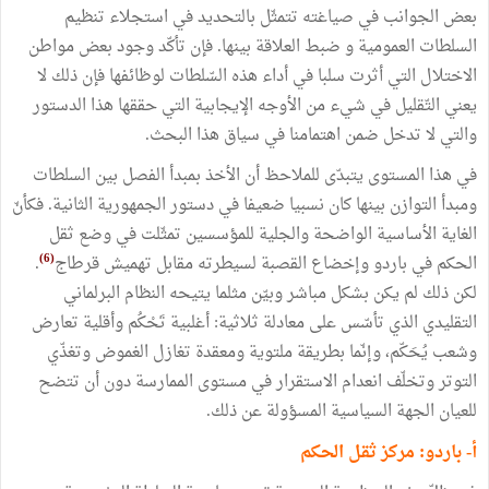
بعض الجوانب في صياغته تتمثّل بالتحديد في استجلاء تنظيم
السلطات العمومية و ضبط العلاقة بينها. فإن تأكّد وجود بعض ‏مواطن
الاختلال التي أثرت سلبا في أداء هذه السّلطات لوظائفها فإن ذلك لا
يعني التّقليل في شيء من الأوجه الإيجابية التي حققها هذا الدستور
والتي لا تدخل ضمن اهتمامنا في سياق هذا البحث.
في هذا المستوى يتبدّى للملاحظ أن الأخذ بمبدأ الفصل بين السلطات
ومبدأ التوازن بينها كان نسبيا ضعيفا في دستور الجمهورية الثانية. ‏فكأنّ
الغاية الأساسية الواضحة والجلية للمؤسسين تمثّلت في وضع ثقل
(6)
الحكم في باردو وإخضاع القصبة لسيطرته مقابل تهميش قرطاج
.
لكن ذلك لم يكن بشكل مباشر وبيّن مثلما يتيحه النظام البرلماني
التقليدي الذي تأسّس على معادلة ثلاثية: أغلبية تَحْكُم وأقلية تعارض
وشعب يُحَكّم، وإنّما بطريقة ملتوية ومعقدة تغازل الغموض وتغذّي
التوتر و‏تخلّف انعدام الاستقرار في مستوى الممارسة دون أن تتضح
للعيان الجهة السياسية المسؤولة عن ذلك.
أ- باردو: مركز ثقل الحكم