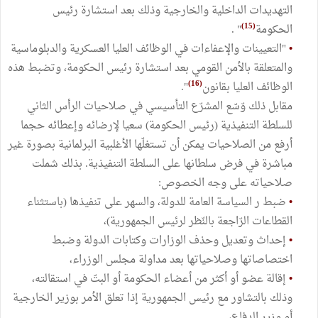
التهديدات الداخلية والخارجية وذلك بعد استشارة رئيس
(15)
الحكومة
" .
•
"التعيينات والإعفاءات في الوظائف العليا العسكرية والدبلوماسية
والمتعلقة بالأمن القومي بعد استشارة رئيس الحكومة، وتضبط هذه
(16)
الوظائف العليا بقانون
".
‏مقابل ذلك وّسّع المشرّع التأسيسي في صلاحيات الرأس الثاني
للسلطة التنفيذية (رئيس الحكومة) سعيا لإرضائه وإعطائه حجما
أرفع من الصلاحيات يمكن أن تستغلّها الأغلبية البرلمانية بصورة غير
مباشرة في فرض سلطانها على السلطة التنفيذية. بذلك شملت
صلاحياته على وجه الخصوص:
•
ضبط ر السياسة العامة للدولة، والسهر على تنفيذها (باستثناء
القطاعات الرّاجعة بالنّظر لرئيس الجمهورية)،
•
إحداث وتعديل وحذف الوزارات وكتابات الدولة وضبط
اختصاصاتها وصلاحياتها بعد مداولة مجلس الوزراء،
•
إقالة عضو أو أكثر من أعضاء الحكومة أو البتّ في استقالته،
وذلك بالتشاور مع رئيس الجمهورية إذا تعلق الأمر بوزير الخارجية
أو وزير الدفاع،