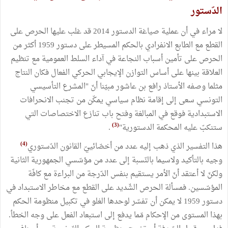
الدّستور
‏لا مراء في أن عملية صياغة الدستور 2014 قد غلب عليها الحرص على
القطع مع الطابع الانفرادي بالحكم المسيطر على دستور 1959 أكثر من
الحرص على تأمين أسباب النجاعة في آداء السلط العمومية مع تنظيم
العلاقة بينها على أساس التوازن الإيجابي الحركي الفعال فكان النتاج
مثلما وصفه الأستاذ رافع بن عاشور مبيّنا أنّ "‏المشرع التأسيسي
التونسي سعى إلى إقامة نظام سياسي يمكّن من تجنب الانحرافات
الاستبدادية فوقع في المبالغة وفتح باب تنازع الاختصاصات التي
(3)
ستنكبّ عليه المحكمة الدستورية"
.
(4)
هذا التفسير الذي ذهب إليه عدد من أخصّائييّ القانون الدّستوري
وجيه بالتأكيد ولاسيما بالنّسبة إلى عدد من مؤسّسي الجمهورية الثانية
ولكنّ لا أعتقد أنّ الأمر يستقيم بنفس الدّرجة من البراءة مع كافّة
المؤسّسين. فمسألة الحرص الشّديد على القطع مع مخاطر الاستبداد في
دستور 1959 لا يمكن أن تفسّر لوحدها الغلو في تكبيل منظومة الحكم
بهذا المستوى من الإحكام مّما يدفع إلى استبعاد الفعل على وجه الخطأ.