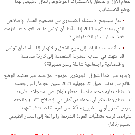
المقام الأوّل والمتعلّق بالاستشراف الموضوعي للمآل الطّبيعي لهذا
الوضع الاستثنائي:
•
فهل سينجح الاستثناء الدّستوري في تصحيح المسار الإصلاحي
الذي رفعته ثورة 2011 إذا سلّمنا بأنّ تونس ما بعد الثّورة قد التزمت
فعلا بمسار البناء الدّيمقراطي؟
•
أم أنّه سيعيد البلاد إلى مربّع الفشل والانهيار إذا سلّمنا بأنّ تونس
قد انتهت في أعقاب العشرية المنقضية إلى كارثة سياسية
واقتصادية واجتماعية شاملة وغير مسبوقة؟
الإجابة على هذا السّؤال الجوهري المزدوج تمرّ حتما عبر تفكيك ‏الوضع
القائم في تونس قبيل 25 جويلية 2021 بتبيّن العوامل التي جعلت
الاستثناء نهاية محتملة لمسار متعثّر (أولا)، ‏قبل استجلاء طبيعة
الاستثناء وما يمكن أن يحمله من آمال في الإصلاح (ثانيا)، والختم
بعرض تصوّر أوّلي لمشروع خطّة عمل لمرحلة الاستثناء تمهيدا
متواضعا لرسم متطلّبات العودة السّريعة والواثقة إلى المسار الطّبيعي
السليم (ثالثا).