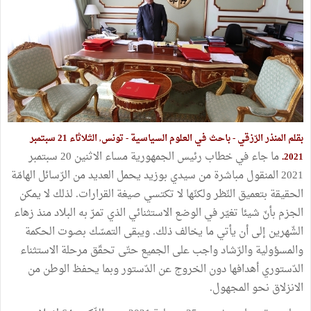
بقلم المنذر الرّزقي - باحث في العلوم السياسية - تونس
الثلاثاء 21 سبتمبر
,
ما جاء في خطاب رئيس الجمهورية مساء الاثنين 20 سبتمبر
2021.
2021 المنقول مباشرة من سيدي بوزيد يحمل العديد من الرّسائل الهامّة
الحقيقة بتعميق النّظر ولكنّها لا تكتسي صيغة القرارات. لذلك لا يمكن
الجزم بأنّ شيئا تغيّر في الوضع الاستثنائي الذي تمرّ به البلاد منذ زهاء
الشّهرين إلى أن يأتي ما يخالف ذلك. ويبقى التمسّك بصوت الحكمة
والمسؤولية والرّشاد واجب على الجميع حتّى تحقّق مرحلة الاستثناء
الدّستوري أهدافها دون الخروج عن الدّستور وبما يحفظ الوطن من
الانزلاق نحو المجهول.