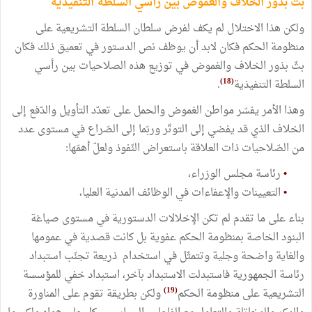
بثّ بذور الخلاف والغموض بين رأسي السلطة التنفيذية
ولكن هذا الاختلال لم يكف لفرض سلطان السلطة التشريعية على
منظومة الحكم فكان لابد أن يوظف نص الدستور في تعميق ذلك فكان
بثّ بذور الخلاف والغموض في توزيع هذه الصلاحيات بين رأسي
(18)
السلطة التنفيذية
.
‏وهذا الأمر يفسّر مواطن الغموض والحمل على تعدّد التأويل والدّفع إلى
الخلاف الذي قد يفضي إلى التوتّر وربّما إلى الصّراع في مستوى عدد
من الصّلاحيات ذات العلاقة باستعراض النّفوذ ولعلّ أهمّها:
•
رئاسة مجلس الوزراء،
•
التعيينات والإعفاءات في الوظائف المدنية العليا،
بناء على ما تقدم لم تكن الإخلالات الدستورية في مستوى صياغة
البنود الخاصة بمنظومة الحكم عفوية بل كانت قصدية في عمومها
والغاية واضحة وجلية وتتمثّل في استخدام ذريعة تجنّب استبداد
رئاسة الجمهورية فاستبدلت الاستبداد بآخر، استبداد خفي للمؤسسة
(19)
التشريعية على منظومة الحكم
ولكن بطريقة تقوم على المناورة