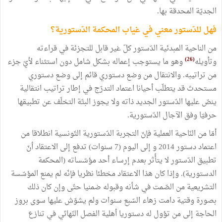
الجديّة المحدقة بها.
فهل للدّستور معني في غياب المحكمة الدّستورية؟
من الناحية المبدئية الدّستور كلّ غير قابل للتجزئة في قراءته
(26)
وتأويله
وهو ما يستوجب إعماله بشكل شامل دون استثناء لأيّ جزء
من تراتيبه. والانتقال من وضع دستوري قائم إلى وضع دستوري
مستحدث قد يتطلّب أحيانا اعتماد التدرّج في إطار تراتيب انتقالية
ينصّ عليها الدّستور الجديد ذاته ولا يجوز البتّة التخلّف عن تطبيقها
حرفيّا وفق الآجال الدّستورية.
أمّا من النّاحية العملية فإنّ التجربة الدّستورية التّونسية انطلاقا من
اعتماد دستور 2014 و إلى اليوم (7 سنوات) تدفع إلى الاعتقاد أنّ
تطبيق الدّستور لا يتأُثر بعدم إرساء أحد مؤسّساته (المحكمة
الدستورية). وإذا كان هذا الاعتقاد مخطئا نظريا فإنّه لم يمنع المؤسّسة
التشريعية من الصّمت في شأنه وقبوله ضمنيا حتّى وإن كان ذلك
بصورة وقتية دامت زهاء السّبع سنوات ولم يشوّش عليها سوى بروز
الحاجة إلى من تؤول له دستوريا أهلية الفصل النّهائي في تنازع