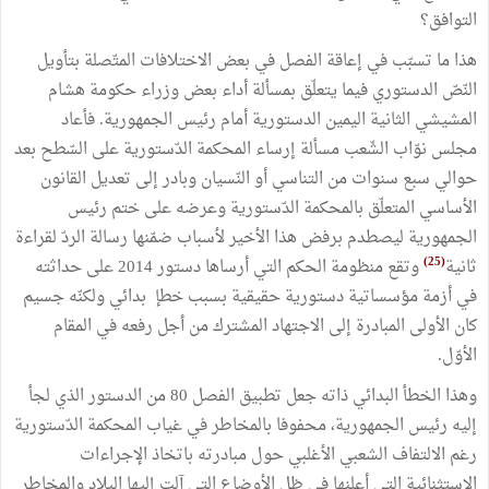
التوافق؟
هذا ما تسبّب في إعاقة الفصل في بعض الاختلافات المتّصلة بتأويل
النّصّ الدستوري فيما يتعلّق بمسألة أداء بعض وزراء حكومة هشام
المشيشي الثانية اليمين الدستورية أمام رئيس الجمهورية. فأعاد
مجلس نوّاب الشّعب مسألة إرساء المحكمة الدّستورية على السّطح بعد
حوالي سبع سنوات من التناسي أو النّسيان وبادر إلى تعديل القانون
الأساسي المتعلّق بالمحكمة الدّستورية وعرضه على ختم رئيس
الجمهورية ليصطدم برفض هذا الأخير لأسباب ضمّنها رسالة الردّ لقراءة
(25)
ثانية
وتقع منظومة الحكم التي أرساها دستور 2014 على حداثته
في أزمة مؤسساتية دستورية حقيقية بسبب خطإ بدائي ولكنّه جسيم
كان الأولى المبادرة إلى الاجتهاد المشترك من أجل رفعه في المقام
الأوّل.
وهذا الخطأ البدائي ذاته جعل تطبيق الفصل 80 من الدستور الذي لجأ
إليه رئيس الجمهورية، محفوفا بالمخاطر في غياب المحكمة الدّستورية
رغم الالتفاف الشعبي الأغلبي حول مبادرته باتخاذ الإجراءات
الاستثنائية التي أعلنها في ظل الأوضاع التي آلت إليها البلاد والمخاطر