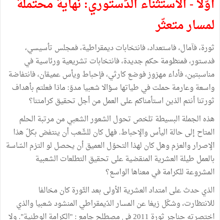
أوّلا - الاستثناء الدّستوري: نهاية محتملة
لمسار متعثّر
‏ثورة، ‏فآمال، فاستعداد، فانتخابات ديمقراطية، فمجلس تأسيسي،
فدستور، فمنظومة حكم جديدة، فانتخابات تشريعية ورئاسية في
مناسبتين، فأداء مهزوز فوضع كارثي، فإحباط ويأس عميقان، فانتفاضة
واسعة وعارمة حملت في طياتها سؤالا شعبيا مدوّ: ماذا فعلتم بأهداف
ثورتنا أنتم الذين استأمناكم على العمل من أجل تحقيق كرامتنا؟
‏هذه الجملة البسيطة تلخص تحول الشعور الشعبي من مرتبة الحلم
المتاح إلى حالة اليأس والإحباط. فهل كان للشّعب أن ينتفض بكلّ هذا
الإصرار والعزم وهل كان لهذا التحوّل العميق أن يحصل لو التزم السّاسة
بالعمل طيلة العشرية المنقضية على تحقيق التطلعات الشعبية
‏المشروعة للكرامة في معناها الواسع؟
الذي حدث على امتداد العشرية الأولى بعد الثّورة كان مخالفا
للانتظارت، وشكّل زيغا عن المسار الدّيمقراطي المنشود شعبيا والذي
اختصرته حناجر ثورة 2011 في مصطلح جامع : "الكرامة الوطنية". ولا