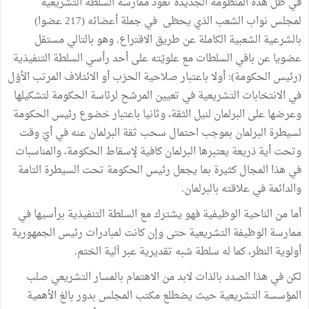
في ظلّ هذه المنظومة الجديدة تعود ممارسة السلطة التشريعية
لمجلس نواب الشعب الذي يحظى في جملة أعضائه (217 عضوا)
بالشرعية الشعبية الكاملة عن طريق الاقتراع. وهو بالتالي مستقل
عضويا عن باقي السلطات مع علويّته على أحد رأسي السلطة التنفيذية
(رئيس الحكومة): أولا باعتبار صلاحية الحزب أو الائتلاف المرتب الأوّل
في الانتخابات التشريعية في تعيين المرشح لرئاسة الحكومة لتشكيلها
وعرضها على البرلمان لنيل الثقة، وثانيا باعتبار خضوع رئيس الحكومة
لسيطرة البرلمان بموجب احتمال سحب ثقة البرلمان عنه في أيّ وقت
وتحت أية ذريعة يعتبرها البرلمان كافية لإسقاط الحكومة، ‏والمناسبات
في هذا المجال كثيرة بما يجعل رئيس الحكومة تحت السيطرة التامة
والدائمة في علاقته بالبرلمان.
‏أما من الناحية الوظيفية فهو يشترك مع السلطة التنفيذية برأسيها في
ممارسة الوظيفة التشريعية حتى وإن كانت لمبادرات رئيس الجمهورية
أولوية النظر، ‏كما له سلطة شبه تقديرية عبر آلية الختم.
‏لكن في هذا الصدد بالذات لابد من الاهتمام بالمسار التشريعي صلب
المؤسسة التشريعية حيث يضطلع مكتب المجلس بدور بالغ الأهمية