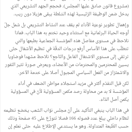
(مشروع قانون صادق عليها المجلس). فحجم الجهد التشريعي الذي
يدخل ضمن الوظيفة الرّئيسية لهذه السّلطة يبقى هزيلا دون ريب.
وإهمال تطوير نوعيّة الأداء لم يقف عند النشاط التشريعي بل شمل جلّ
أوجه الحياة البرلمانية مع استثناء وحيد نختم به هذا الباب. فماذا
نلاحظ في مستوى مفاصل هذه المؤسّسة الجماعية بطبعها والتي
تتطلّب على هذا الأساس أرفع درجات الدقّة في تنظيم الأشغال حتّى
ترتقي إلى مستوى الاشتغال الفاعل والنّاجع؟ نلاحظ مشهدا فوضاويا
يسيئ للمحترمين والمحترمات من الأعضاء، ويعرض صورة تثير النّفور
والاشمئزاز من الفعل السياسي المجبول أصلا على خدمة الآخر.
لكن قبل التقدّم أكثر في مزيد استجلاء مواطن الضعف في أداء
المؤسّسة لا بد من محاولة رصد مكمن المسؤولية لأنّ في المسؤولية
يكمن أصل الدّاء.
في هذا الباب ينبغي التأكيد على أنّ مجلس نوّاب الشعب يخضع تنظيمه
لنظام داخلي يبلغ عدد فصوله 166 فصلا تتوزّع على 45 صفحة وذلك
حسب الطّبعة المتداولة. وهو ما يستدعي الإطلاع عليه حتّى نعلم إن