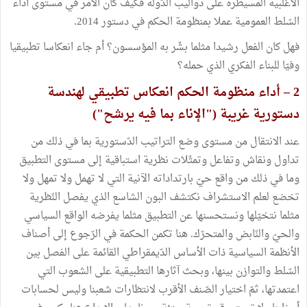
الأغلبية المسيطرة على دواليب الدّولة فكيف كان الأمر في مستوى أداء
السّلط العمومية عملا بمنظومة الحكم في دستور 2014.
فهل كان الفعل رشيدا مثلما بشّر به المؤسسون؟ أم جاء انعكاسا تطبيقيا
وفيّا للبناء الفكري الذي حمله؟
2 – أداء منظومة الحكم انعكاس تطبيقي لهندسة
دستورية غريبة ("الإناء بما فيه يرشح")
عند الانتقال من مستوى وضع التراتيب الدّستورية بما في ذلك من
تداول ونقاش وتفاعل وتمثّلات نظرية استباقية إلى مستوى التطبيق
وما في ذلك من واقع حيّ بارتداداته الآنية التي لا تهمل ولا تمهل ولا
تخضع لعلم الاستشراف نكتشف البون الشاسع الذي يفصل النّظرية
مثلما نتخيّلها ونستحسنها عن التطبيق مثلما يفرضه الواقع السياسي
والحيّ والنّابض والمتحرّك. هنا تكمن الحكمة في الرّجوع إلى أصناف
الأنظمة السياسية ذات الأساس الدّيمقراطي القائمة على الفصل بين
السّلط والتوازن بينها، وبحث آثارها التطبيقية على الشعوب التي
اعتمدتها، ثمّ اختيار الصّنف الأقرب لانتظارات شعبنا وليس لحسابات