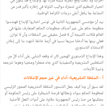
أحزابنا ولا تحت وقع تجربة سيّئة مررنا بها. والإبداع هنا يكون في
اختيار التنظيم الذي تتحرّك دواليب الدّولة في إطاره بأكبر قدر من
النجاعة بما يكفل أعلى درجات الكرامة الوطنية.
بيد أنّ مؤسّسي الجمهورية الثانية في تونس اختاروا الإبداع فهندسوا
منظومة حكم على غير أصناف منظومات الحكم المتعارف عليها في
العالم فكانت النّتيجة أن لا فصل حقيقي بين السّلطات وأن لا توازن
فعلي بينها بما أدخلنا سريعا نسبيا في أزمة خانقة انتهت بنا إلى إعلان
الاستثناء الدّستوري.
وهذا الإبداع الدّستوري الهجين كان له وقعه السّلبي على أداء كلّ من
السّلطتين التشريعية والتنفيذية الذي جاء متعثّرا ومخيّبا وهوما تترجمه
وتيرة الأزمات.
أ – السّلطة التشريعية: أداء في غير حجم الإمكانات
لقد سبق أن بيّنا كيف جعل الدّستور السّلطة التشريعية المحور الرّئيسي
لمنظومة الحكم سواء بإعطائها فرصة السّيطرة على رئيس الحكومة أو
بتمكينها من صدّ رئيس الجمهورية علاوة على أدوات الفعل الأصلية