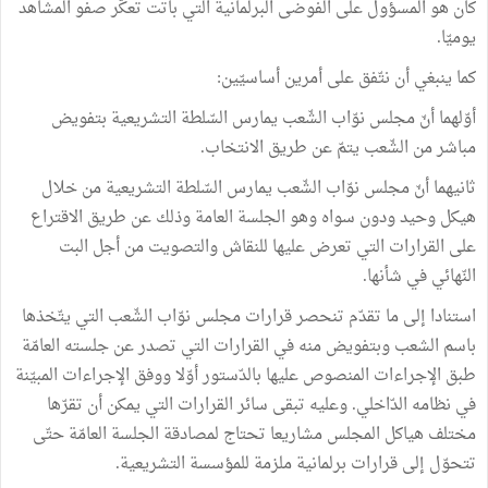
كان هو المسؤول على الفوضى البرلمانية التي باتت تعكّر صفو المشاهد
يوميّا.
كما ينبغي أن نتّفق على أمرين أساسيّين:
أوّلهما أنّ مجلس نوّاب الشّعب يمارس السّلطة التشريعية بتفويض
مباشر من الشّعب يتمّ عن طريق الانتخاب.
ثانيهما أنّ مجلس نوّاب الشّعب يمارس السّلطة التشريعية من خلال
هيكل وحيد ودون سواه وهو الجلسة العامة وذلك عن طريق الاقتراع
على القرارات التي تعرض عليها للنقاش والتصويت من أجل البت
النّهائي في شأنها.
‏استنادا إلى ما تقدّم تنحصر قرارات مجلس نوّاب الشّعب التي يتّخذها
باسم الشعب وبتفويض منه في القرارات التي تصدر عن جلسته العامّة
طبق الإجراءات المنصوص عليها بالدّستور أوّلا ووفق الإجراءات المبيّنة
في نظامه الدّاخلي. وعليه تبقى سائر القرارات التي يمكن أن تقرّها
مختلف هياكل المجلس مشاريعا تحتاج لمصادقة الجلسة العامّة حتّى
تتحوّل إلى قرارات برلمانية ملزمة للمؤسسة التشريعية.