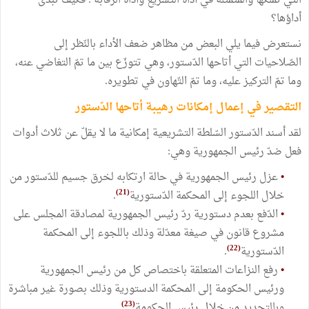
التي تملكها والمتمثّلة في أداة التشريع وأداة الرّقابة : فكيف تبدّى
أداؤها؟
نستعرض فيما يلي البعض من مظاهر ضعف الأداء بالنّظر إلى
الصّلاحيات التي أتاحها الدّستور، وهي تتوزّع بين ما تمّ التغاضي عنه،
وما تمّ التركيز عليه، وما تمّ التّهاون في تطويره.
التقصير في إعمال إمكانات رهيبة أتاحها الدّستور
لقد أسند الدّستور السّلطة التشريعية إمكانية ما لا يقلّ عن ثلاث أدوات
فعل ضدّ رئيس الجمهورية وهي:
•
عزل رئيس الجمهورية في حالة ارتكابه لخرق جسيم للدّستور من
(21)
خلال اللجوء إلى المحكمة الدّستورية
.
•
الدّفع بعدم دستورية ردّ رئيس الجمهورية لمصادقة المجلس على
مشروع قانون في صيغة معدّلة وذلك باللجوء إلى المحكمة
(22)
الدّستورية
.
•
رفع النزاعات المتعلقة باختصاص كل من رئيس الجمهورية
ورئيس الحكومة إلى المحكمة الدستورية وذلك بصورة غير مباشرة
(23)
وبالتحديد من خلال رئيس الحكومة
.