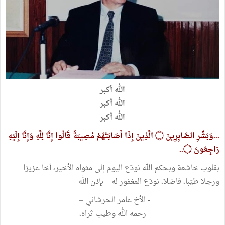
الله أكبر
الله أكبر
الله أكبر
...وَبَشِّرِ الصَّابِرِينَ ۝ الَّذِينَ إِذَا أَصَابَتْهُمْ مُصِيبَةٌ قَالُوا إِنَّا لِلَّهِ وَإِنَّا إِلَيْهِ
رَاجِعُونَ ۝..
بقلوب خاشعة وبحكم الله نودّع اليوم إلى مثواه الأخير، أخا عزيزا
ورجلا طيّبا، فاضلا، نودّع المغفور له – بإذن الله –
- الأخ عامر الحرشاني –
رحمه الله وطيب ثراه،