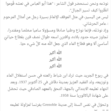
نودّعه ونحن نستحضر قول الشاعر : "هذا أبو العباس في نعشه قُوموا
انظُروا كيف تسير الجبال".
ليس من اليسير، في مثل الموقف الإلمامُ بسيرة رجل من أمثال المرحوم
: عامر الحرشاني.
وإذ نودّعُه، فإنما نودّع وطنيا صادقا ومسؤولا ساميا مخلصا ومقتدرا،
تجاوز صيته حدود بلاده، واقترن اسمه طوال نصف قرن بقطاع حياتيّ
أساسيّ ألا وهو قطاع الماء الذي جعل الله منه كلَّ شيء حيّا.
الله أكبر
الله أكبر
الله أكبر
في ربوع الجريد حيث ترك ابن شباط رائعته في حسن استغلال الماء
وتوزيعه، ولد الفقيد العزيز بمدينة دڨاش في 25 أكتوبر 1937. وبعد
انتهاء تعليمه الابتدائي بالجهة، التحق بالمعهد الصادقي حيث تحصّل
على شهادة الباكالوريا سنة 1958.
وتحوّل في نفس السنة إلى مدينة Grenoble بفرنسا لمزاولة تعليمه