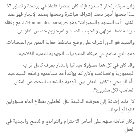
ولئن سبقه إنجاز 3 سدود فإنه كان عنصرا فاعلا في برمجة وتصوّر 37
سدّا بعضها أُنجز تحت إشرافه مباشرة وبعضها بصدد الإنجاز فهو عند
الكثير "أب السدود والبحيرات" وهو L’Homme des barrages. مع رفقاء
دربه منصف مولهي والحبيب الصيد والمرحزوم خميس العلويني.
والفقيد هو الذي أشرف على وضع مخطط حماية المدن من الفيضانات.
وهو الذي ساهم في هيكلة المندوبيات الجهوية للتنمية الفلاحية.
وقد كان في كل هذا مسؤولا ميدانيا بامتياز يعرف كامل تراب
الجمهورية وخصائصه وكان كما يؤكد أحد مساعديه وخلَفه السيد عبد
الله الرابحي : "كثير التنقل بين الأودية والشعاب للبحث عن المكان
المناسب لكل مشروع".
كل ذلك إضافة إلى معرفته الدقيقة لكل العاملين بقطاع الماء مسؤولين
كانوا أو أعوانا.
وكان تعامله معهم على أساس الاحترام والتواضع والنصح والجدية في
العمل.