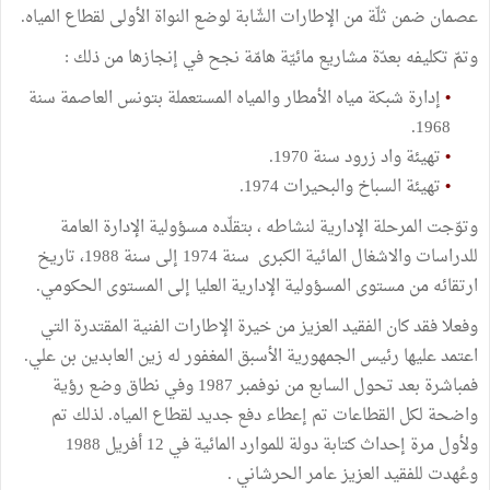
عصمان ضمن ثلّة من الإطارات الشّابة لوضع النواة الأولى لقطاع المياه.
وتمّ تكليفه بعدّة مشاريع مائيّة هامّة نجح في إنجازها من ذلك :
•
إدارة شبكة مياه الأمطار والمياه المستعملة بتونس العاصمة سنة
1968.
•
تهيئة واد زرود سنة 1970.
•
تهيئة السباخ والبحيرات 1974.
وتوّجت المرحلة الإدارية لنشاطه ، بتقلّده مسؤولية الإدارة العامة
للدراسات والاشغال المائية الكبرى سنة 1974 إلى سنة 1988، تاريخ
ارتقائه من مستوى المسؤولية الإدارية العليا إلى المستوى الحكومي.
وفعلا فقد كان الفقيد العزيز من خيرة الإطارات الفنية المقتدرة التي
اعتمد عليها رئيس الجمهورية الأسبق المغفور له زين العابدين بن علي.
فمباشرة بعد تحول السابع من نوفمبر 1987 وفي نطاق وضع رؤية
واضحة لكل القطاعات تم إعطاء دفع جديد لقطاع المياه. لذلك تم
ولأول مرة إحداث كتابة دولة للموارد المائية في 12 أفريل 1988
وعُهدت للفقيد العزيز عامر الحرشاني .