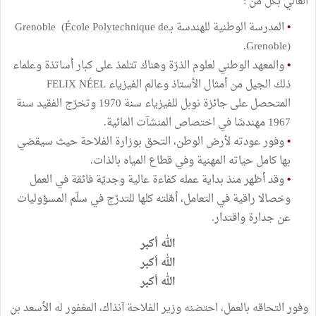
العالي بكل من :
•
المدرسة الوطنية للهندسة بـGrenoble (École Polytechnique de
Grenoble).
•
والمعهد الوطني لعلوم الذرّة وهناك تتلمذ على كبار أساتذة وعلماء
ذلك الجيل من أمثال الأستاذ وعالم الفيزياء FELIX NÉEL
المتحصل على جائزة نوبل للفيزياء سنة 1970 وتخرّج الفقيد سنة
1967 مهندسًا في اختصاص المنشآت المائية.
•
وفور عودته لأرض الوطن، التحق بوزارة الفلاحة حيث سيقضي
بها كامل حياته المهنية وفي قطاع المياه بالذات.
•
وقد أظهر منذ بداية عمله كفاءة عالية وجديّة فائقة في العمل
وخصالا راقية في التعامل، أهّلته كلها للتدرّج في سلّم المسؤوليات
عن جدارة واقتدار.
الله أكبر
الله أكبر
الله أكبر
وفور التحاقه بالعمل، احتضنه وزير الفلاحة آنذاك، المغفور له الأسعد بن