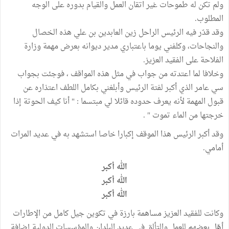
ولم تكن له طموحات غير اتقان العمل والقيام بدوره على الوجه
المطلوب.
وقد قدّر فيه الرئيس الراحل زين العابدين بن علي هذه الخصال
والنجاحات، وكلفني يوما باعتباري مدير ديوانه بعرض مهمة وزارة
الفلاحة على الفقيد العزيز.
وخلافا لما اعتدته من جواب في مثل هذه المواقف ، فوجئت بجواب
سي عامر الذي أكبر لفتة الرئيس وأبلغني بكامل اللطف اعتذاره عن
قبول المهمة لأنه يعرف حدوده قائلا لي مبتسما : " أنا كيف الحوتة إذا
خرجتها من الماء تموت " .
وقد أكبر الرئيس هذا الموقف إكبارا خاصا استشهد به في عديد المرات
أمامي.
الله أكبر
الله أكبر
الله أكبر
وكانت للفقيد العزيز مساهمة بارزة في تكوين جيل كامل من الإطارات
أهّل بعضهم للعمل والتألق في عديد البلدان والمؤسسات الدولية إضافة