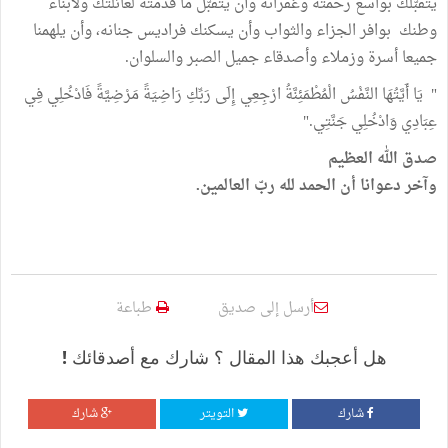
يتقبّلك بواسع رحمته وغفرانه وأن يتقبّل ما قدمته لعائلتك ولأبناء
وطنك بوافر الجزاء والثواب وأن يسكنك فراديس جنانه، وأن يلهمنا
جميعا أسرة وزملاء وأصدقاء جميل الصبر والسلوان.
" يَا أَيَّتُهَا النَّفْسُ الْمُطْمَئِنَّةُ ارْجِعِي إِلَى رَبِّكِ رَاضِيَةً مَرْضِيَّةً فَادْخُلِي فِي
عِبَادِي وَادْخُلِي جَنَّتِي."
صدق الله العظيم
وآخر دعوانا أن الحمد لله ربّ العالمين.
أرسل إلى صديق
طباعة
هل أعجبك هذا المقال ؟ شارك مع أصدقائك !
شارك
التويتر
شارك