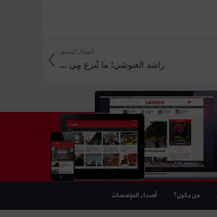
المقال السابق
راشد الغنوشي: ما تْبزع مٍي ...
من يكون؟
أصداء المؤسسات