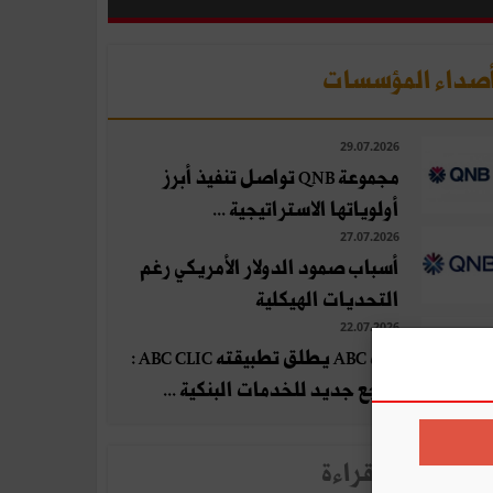
صداء المؤسسات
29.07.2026
مجموعة QNB تواصل تنفيذ أبرز
أولوياتها الاستراتيجية ...
27.07.2026
أسباب صمود الدولار الأمريكي رغم
التحديات الهيكلية
22.07.2026
بنك ABC يطلق تطبيقته ABC CLIC :
مرجع جديد للخدمات البنكية ...
لأخبار الأكثر قراءة