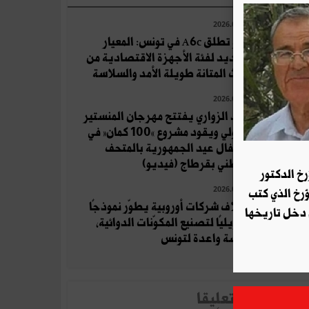
2026.08.04
أوبو تطلق A6c في تونس: المعيار
الجديد لفئة الأجهزة الاقتصادية من
حيث المتانة طويلة الأمد والسلاسة
2026.07.19
زياد الزواري يفتتح مهرجان المنستير
الدولي ويقود مشروع «100 كمان» في
احتفال عيد الجمهورية بالمتحف
الوطني بقرطاج (فيديو)
رخ الدكتور
2026.08.06
ؤرخ الذي كتب
ائتلاف شركات أوروبية يطوّر نموذجًا
 دخل تاريخها
تحويليًا لتصنيع المكوّنات الدوائية،
فرصة واعدة لتونس
لأخبار الأكثر تعلِيقا