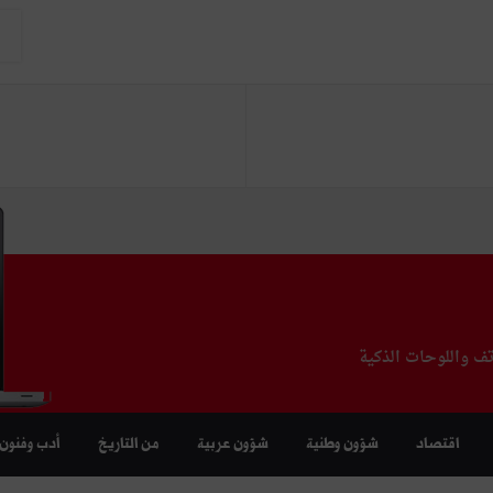
تف واللوحات الذكية
اقتصاد
شؤون وطنية
شؤون عربية
من التاريخ
أدب وفنون