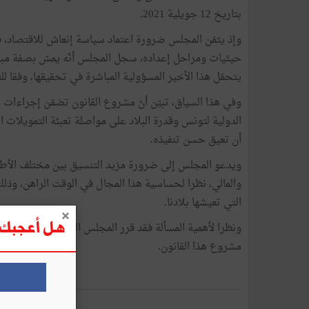
بتاريخ 12 جويلية 2021.
وإذ يثمّن المجلس ضرورة اعتماد سياسة إنعاش للاقتصاد، ف
حيثيات ومراحل إعداده، سجل المجلس أنّه يمسّ بصفة مباش
يتحمّل هذا الأخير المسؤولية المباشرة في تحقيقها، وفقا لل
وفي هذا السياق، تبيّن أنّ مشروع القانون تضمّن إجراءات ت
الدولية لتونس وقدرة البلاد على مواصلة تعبئة التمويلات 
أن تعيق حسن تنفيذه.
ويدعو المجلس إلى ضرورة مزيد التنسيق بين مختلف الأط
والمالي، نظرا لحساسية هذا المجال في الوقت الراهن، وذلك 
التي تعيشها بلادنا.
هل أعجبك ه
ونظرا لأهمية المسألة فقد قرر المجلس البقاء في حالة انعقا
مشروع هذا القانون.