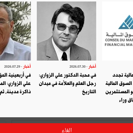
صديق
طباعة
قال ؟ شارك مع أصدقائك !
التويتر
شارك
أخبار
أخبار
- 2026.07.29
- 2026.07.30
الية تجدد
في محبة الدكتور علي الزواري:
في أربعينية المؤ
السوق المالية
رجل العلم والعلاّمة في ميدان
علي الزواري: الم
و المستثمرين
التاريخ
ذاكرة مدينة، ثم
اكتب تعليق
ق وراء
ا
الغاء