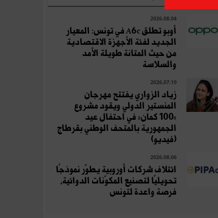
2026.08.04
أوبو تطلق A6c في تونس: المعيار
الجديد لفئة الأجهزة الاقتصادية
من حيث المتانة طويلة الأمد
والسلاسة
2026.07.19
زياد الزواري يفتتح مهرجان
المنستير الدولي ويقود مشروع
«100 كمان» في احتفال عيد
الجمهورية بالمتحف الوطني بقرطاج
(فيديو)
2026.08.06
ائتلاف شركات أوروبية يطوّر نموذجًا
تحويليًا لتصنيع المكوّنات الدوائية،
فرصة واعدة لتونس