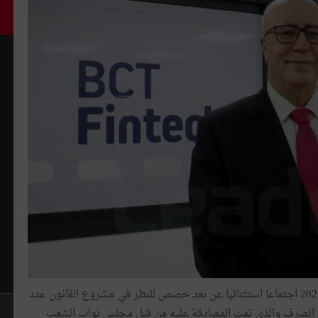
عقد مجلس إدارة البنك المركزي التونسي يوم 23 جويلية 2021 اجتماعا استثنائيا عن بعد خصص للنظر في مشروع القانون عدد
ة مخالفات الصرف والذي تمت المصادقة عليه من قبل مجلس نواب الشعب