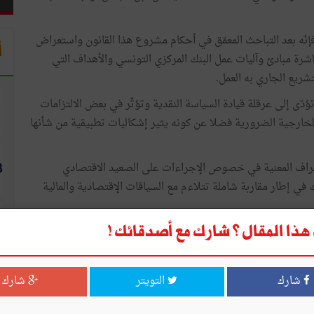
إنّه بعد التباحث المعمّق في أحكام مشروع هذا القانون واستعراض
أ
رة مبادئ وآليات عمل البنك المركزي التونسي والأهداف التي
تشريع الجاري به العمل.
ؤدّى إلى عرقلة قيادة السياسة النقدية وتؤثّر في بعض الالتزامات
الخارجية الضرورية فضلا عن كونه يثير إشكاليات تطبيقية من شأنها
راف المعنية في خصوص الإجراءات على الصعيد الاقتصادي
في إطار مقاربة شاملة تتلاءم مع السياقات الإقتصادية والمالية
ذا المقال ؟ شارك مع أصدقائك !
د في انتظار مآل الإجراءات الدستورية والقانونية الجارية بشأن
شارك
التويتر
شارك
ا