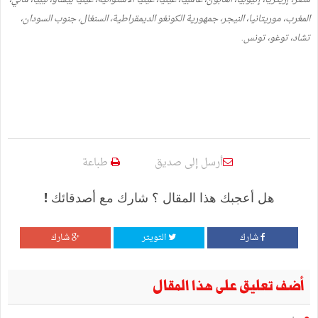
المغرب، موريتانيا، النيجر، جمهورية الكونغو الديمقراطية، السنغال، جنوب السودان،
تشاد، توغو، تونس.
أرسل إلى صديق
طباعة
هل أعجبك هذا المقال ؟ شارك مع أصدقائك !
شارك
التويتر
شارك
أضف تعليق على هذا المقال