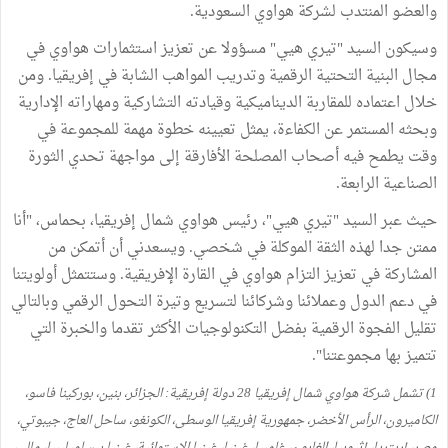
والعضو المنتدب لشركة هواوي السعودية.
وسيكون السيد "تيري هيي" مسؤولا عن تعزيز استثمارات هواوي في
مجال البنية التحتية الرقمية وتدريب المواهب الشابة في إفريقيا. ومن
خلال اعتماده للمقاربة الديناميكية وقيادته التشاركية ومهاراته الإدارية
وبحثه المستمر عن الكفاءة، يمثل تعيينه خطوة مهمة للمجموعة في
وقت يطمح فيه أصحاب المصلحة الأفارقة إلى مواجهة تحدي الثورة
الصناعية الرابعة.
حيث عبر السيد "تيري هيي"، رئيس هواوي شمال إفريقيا، بحماس، "أنا
ممتن جدا لهذه الثقة الموكلة في شخصي. ويسعدني أن أتمكن من
المشاركة في تعزيز التزام هواوي في القارة الإفريقية. وستتمثل أولويتنا
في دعم الدول وعملائنا وشركائنا لتسريع وتيرة التحول الرقمي وبالتالي
تقليل الفجوة الرقمية بفضل التكنولوجيات الأكثر تقدما والخبرة التي
تتميز بها مجموعتنا".
1) تشمل شركة هواوي شمال إفريقيا 28 دولة إفريقية: الجزائر، بنين، بوركينا فاسو،
الكاميرون، الرأس الأخضر، جمهورية إفريقيا الوسطى، الكونغو، ساحل العاج، جيبوتي،
مصر، إريتريا، إثيوبيا، الغابون، غامبيا، غينيا، غينيا الاستوائية، غينيا بيساو، ليبيا، مالي،