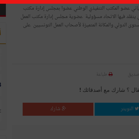
امش أشغال مِؤتمر العمل الدولي بجينيف إعادة انتخاب الاتحاد التونسي للصناعة
ياني عضو المكتب التنفيذي الوطني عضوا بمجلس إدارة مكتب
 وهي المرة التاسعة التي يتقلد فيها الاتحاد مسؤولية عضوية مجلس إدارة مكتب العمل
ستوى الدولي والمكانة المتميزة لأصحاب العمل التونسيين على
أ
صديق
طباعة
قال ؟ شارك مع أصدقائك !
التويتر
شارك