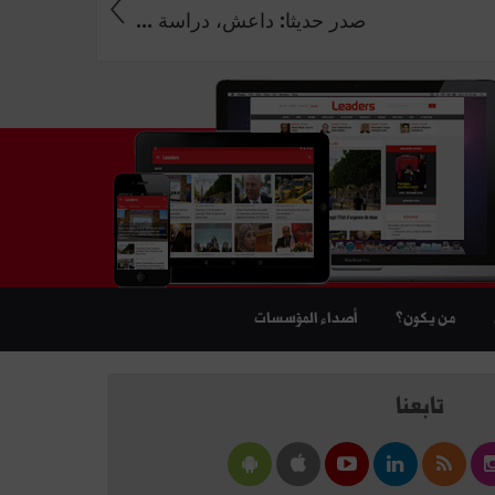
صدر حديثا: داعش، دراسة ...
من يكون؟
أصداء المؤسسات
تابعنا