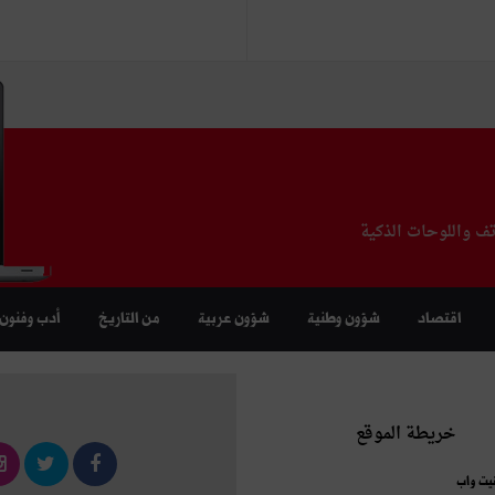
تف واللوحات الذكية
اقتصاد
شؤون وطنية
شؤون عربية
من التاريخ
أدب وفنون
خريطة الموقع
نيت واب