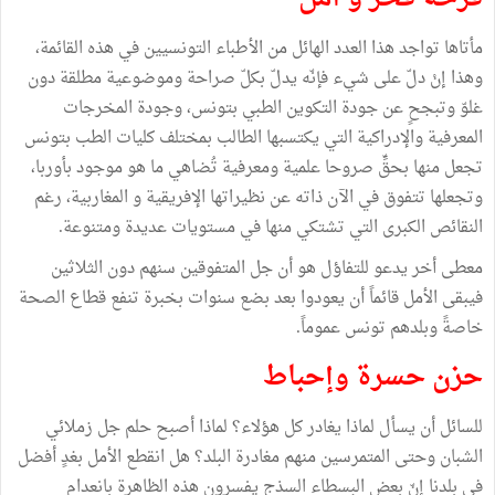
مأتاها تواجد هذا العدد الهائل من الأطباء التونسيين في هذه القائمة،
وهذا إنْ دلّ على شيء فإنّه يدلّ بكلّ صراحة وموضوعية مطلقة دون
غلوّ وتبجحٍ عن جودة التكوين الطبي بتونس، وجودة المخرجات
المعرفية والإدراكية التي يكتسبها الطالب بمختلف كليات الطب بتونس
تجعل منها بحقٍّ صروحا علمية ومعرفية تُضاهي ما هو موجود بأوربا،
وتجعلها تتفوق في الآن ذاته عن نظيراتها الإفريقية و المغاربية، رغم
النقائص الكبرى التي تشتكي منها في مستويات عديدة ومتنوعة.
معطى أخر يدعو للتفاؤل هو أن جل المتفوقين سنهم دون الثلاثين
فيبقى الأمل قائماً أن يعودوا بعد بضع سنوات بخبرة تنفع قطاع الصحة
خاصةً وبلدهم تونس عموماً.
حزن حسرة وإحباط
للسائل أن يسأل لماذا يغادر كل هؤلاء؟ لماذا أصبح حلم جل زملائي
الشبان وحتى المتمرسين منهم مغادرة البلد؟ هل انقطع الأمل بغدٍ أفضل
في بلدنا إنّ بعض البسطاء السذج يفسرون هذه الظاهرة بانعدام