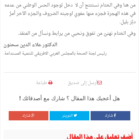
من هنا وفي الختام نستنتج أن لا دخل لوجود الحس الوطني من عدمه
في هذه الهجرة فجزء منها عفوي اوجبته الضروف والجزء الآخر أمرٌ
دبِّر بليل.
وفي الختام نهنئ من تفوق ونحيي من يرابط ونسأل من المنقذ.
الدكتور علاء الدين سحنون
رئيس لجنة الصحة بالمجلس العربي الافريقي للتنمية المستدامة.
أرسل إلى صديق
طباعة
هل أعجبك هذا المقال ؟ شارك مع أصدقائك !
شارك
التويتر
شارك
أضف تعليق على هذا المقال