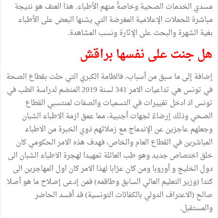
مسدي الخدمات الصحية وخاصةً منهم الأطباء. هذا العنف هو نتيجة
مباشرة للحملات الإعلامية المغرضة التي يشنها البعض على الأطباء
بغية الشهرة والبحث على الإثارة ونسب المشاهدة.
هل جنت على نفسها براقش
إضافة إلى ما سبق من أسباب، فالطامة الكبري التي حلت بقطاع الصحة
في تونس هي تداعيات الامر 341 لسنة 2019 المنضم لدراسة الطب في
تونس اذ ادخل تغييرات في التسميات والصفات لمنتسبي القطاع
الصحي وذلك إرضاءً لجهات أجنبية، مما عمق ازمة الاطباء الشبان
وجعلهم عاجزين عن الإندماج مع زملائهم ذوي الخبرة من الاطباء
المباشرين في القطاع العام والخاص، فهدف هذه الامر الحكومي كان
خلق اختصاص جديد وهو طب العائلة تمهيدا لهجرة الاطباء الشبان الى
دول الخليج و أوروبا ومن كان عرّابا لهذا الامر كان اول المهاجرين الى
كندا (وزير التعليم العالي السابق وطاقمه) فمن إدعى إصلاح ما هو أصلا
صالح (الاعتراف الدولي بالكفائات التونسية) قد أفسد الحاضر
والمستقبل.