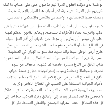
الوطنية لدى هؤلاء العقول النيرة فهم يذهبون حتى على حساب ما كلف
تكوينهم على الدولة التونسية، لكن أسباب هذا القرار بالهجرة عديدة
وعميقة فمنها الاقتصادي و الإجتماعى والأمني والإعلامي والسياسي.
لا يجب أن يغيب على أحد أن الطبيب المتحصل على شهادة دكتورا في
الطب والمرسم بعمادة الأطباء لا يستطيع، وبحكم القانون المنظم لمهنة
الطب في تونس، أن يمارس أي مهنة أخرى فغياب أي أفق للعمل سواء
في القطاع العام أو الخاص يدفع صاحب الشهادة الى البحث عن عمل
خارج أرض الوطن سيما واننا نشهد منذ سنوات انهيارا في المنظومة
العمومية نتيجة للمراهقة السياسية والفساد المالي والإداري المستشري؛
غياب الأفق في اتباع مسيرة جامعية لما تشهده جامعاتنا من سوء
تصرف و مجاملة ومحاباة وغياب إستراتجيات عمل واضحة؛ غياب
الأفق في القطاع الخاص في ظل إفلاس الصناديق الاجتماعية وتزايد
الأعباء الجبائية المسلطة على الطبيب في القطاع الخاص وتزايد
المصاريف اليومية فتجد الشاب الذي خاض التجربة يتخبط في مشاكل
لا تحصى ولا تعد ليضطر بعدها إلى الإغلاق وترك المركب. ينضاف إلى
كل هذه المشاكل العنف المتزايد الجسدي واللفظي المسلط على كل