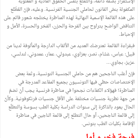
الإستقرار بصفة دائمة، والتمتع بنفس الحقوق المادية و المعنوية
المكفولة بنصّ القانون لحاملي الجنسية الفرنسية. وعليه، فإنّ المُطّلع
على هذه القائمة الإسمية النهائية لهذه المناظرة يختلجه شعور قائم على
التناقض الواضح يتراوح بين الفرحة والحزن، الفخر والحسرة، الأمل و
الإحباط.
فبقراءة القائمة تعترضك العديد من الألقاب الدارجة والمألوفة لدينا من
قبيل: عباس، غشام، نصر، بعزاوي، عبدولي، عمار، عمدوني، لندلسي،
عزيز، بجاوي…
فإنّ أغلب الناجحين هم من حاملي الجنسية التونسية، وثمة بعض
الإختصاصات حظي فيها التونسيون بجميع المقاعد المدرجة في
المناظرة! فهؤلاء الكفاءات نجحوا في مناظرة فرنسية يجب أنْ تضمّ
من جهة نظرية جنسيات مختلفة على الأقل جنسيات فرنكوفونية. وكأنّ
الحال يعود بالذاكرة إلى سنوات الدراسة بكلية الطب بسوسة والتطلّع
إلى قائمة الناجحين، أو حال التطلع إلى قائمة الناجين في مناظرة
الإقامة بكليات الطب بتونس.
فرحة فخر و أمل