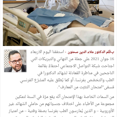
استفقنا اليوم الاربعاء
ب
قلم الدكتور علاء الدين سحنون -
16 جوان 2021 علي جملة من التهاني والتبريكات التي
اجتاحت شبكة التواصل الاجتماعي احتفاءً بقائمة
الناجحين في مناظرة المُعادلة لشهائد الدكتورا في
الطب والتخصّص بفرنسا، أو كما يُطلق عليه المشرّع الفرنسي
مُسمّى”امتحان التثبّت من المعارف”.
من السمات الخاصة بهذا الإمتحان أنّه يقع مرّة في السنة لتمكين
مجموعة من الأطباء على اختلاف جنسيّاتهم من حاملي الشهائد غير
الأوروبية – و الذين يُمارسون الطب بفرنسا بصفة وقتية – من امتياز