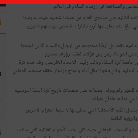
تماعي والمساهمة في إرساء السلام في العالم.
الرياضة الثانية على مستوى العالم من حيث الشعبية حيث يمارسها
أ
تي يبلغ عدد ممارسيها أربع مليارات شخص من بينهم لاعبون
لمية فقط، بل أيضًا مجموعة من الرجال والنساء الذين نجحوا
 وحتى الدولية، ومن بين هؤلاء الفقيد رؤوف منجور.
 جامعة كرة السلة، ونائب رئيس الاتحاد الافريقي. وقد خدم كرة
لدولية. وكان فخورًا بكل أداء ونجاح وإنجاز حققه منتخبنا الوطني
للتميّز ولم يترك ، بصماته على صفحات تاريخ كرة السلة التونسية
التي تولاها طوال حياته.
ل القيم الأخلاقية التي تحلى بها لا سيما احترام الآخرين
الرؤية الثاقبة.
ياضية والمنتخب الوطني حيث كان يحب الأجواء العائلية التي سادت
ا