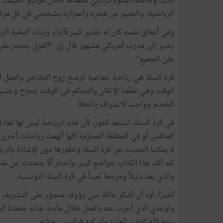
نادينا وخاصّة البطولات التي نظمناها خلال موسم الصيف. و
الرياضية، والتعبير عن فخره واعتزازه بشخصي في كل مرة 
وفي أعماق نفسه كان له تقدير كبير لأبناء وبنات النخبة الري
يشير إلى مدرب أمريكي مشهور قال إنّ "القوي ينتصر على ال
على الجميع".
كرة السلة هي رياضة جماعية ترسّخ روح التضامن والعمل 
الخصم وواجب الاعتراف بالخطأ.
في كرة السلة، تستعد للفوز، لأن هذه الرياضة ليس لها تعاد
المنافس أو في المنطقة المحرّمة كلها ألهمت رياضات أخرى 
لا يمكننا الحديث عن كرة السلة وتطورها دون الإشادة بال
لقد ألف هذا الكتاب بتواضع كبير، واختار ألّا يتحدث عن ن
والذي يعدّ دليلاً ومرجعا ثميناً في كرة السلة التونسية.
أخيرًا، أود أن أشكر عائلة سي رؤوف منجور على التشريف الذ
ولوعدي الذي أعرب عنه بالفعل خلال مأدبة غداء جمعتنا ال
رحم الله الفقيد العزيز واسكنه فراديس جناته