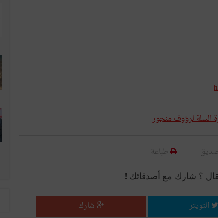
h
رة السلة لرؤوف منجور
صديق
طباعة
قال ؟ شارك مع أصدقائك !
التويتر
شارك