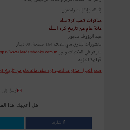
إنّا لله وإنّا إليه راجعون
مذكرات لاعب كرة سلّة
مائة عام من تاريخ كرة السلّة
عبد الرؤوف منجور
منشورات ليدرز، ماي 2021، 164 صفحة، 80 دينار
متوفر في المكتبات وعبر
ttps://www.leadersbooks.com.tn
قراءة المزيد
صدر أخيرا : مذكرات لاعب كرة سلة، مائة عام من تاريخ ك
أرسل إلى 
هل أعجبك هذا الم
شارك