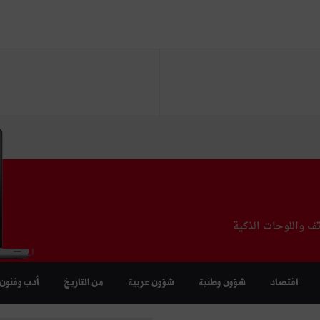
تف واللوحات الذكية
اقتصاد
شؤون وطنية
شؤون عربية
من التاريخ
أدب وفنون