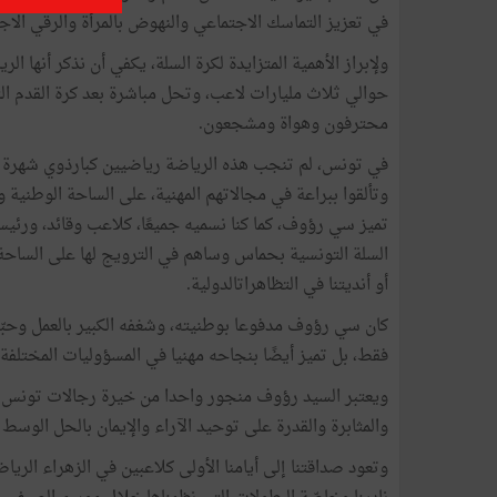
في تعزيز التماسك الاجتماعي والنهوض بالمرأة والرقي الاج
ولإبراز الأهمية المتزايدة لكرة السلة، يكفي أن نذكر أنها 
حوالي ثلاث مليارات لاعب، وتحل مباشرة بعد كرة القدم ال
محترفون وهواة ومشجعون.
في تونس، لم تنجب هذه الرياضة رياضيين كبارذوي شهرة عا
وتألقوا ببراعة في مجالاتهم المهنية، على الساحة الوطنية
تميز سي رؤوف، كما كنا نسميه جميعًا، كلاعب وقائد، ورئيس
السلة التونسية بحماس وساهم في الترويج لها على الساحة ا
أو أنديتنا في التظاهراتالدولية.
كان سي رؤوف مدفوعا بوطنيته، وشغفه الكبير بالعمل وحبّه 
فقط، بل تميز أيضًا بنجاحه مهنيا في المسؤوليات المختلفة 
ويعتبر السيد رؤوف منجور واحدا من خيرة رجالات تونس بفض
والمثابرة والقدرة على توحيد الآراء والإيمان بالحل الوسط و
وتعود صداقتنا إلى أيامنا الأولى كلاعبين في الزهراء الر