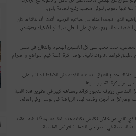
لم يتوان عن تهنئتي هاتفيا، على كل كأس أو بطولة مع الزهراء
تتمّ فيها دعوتي لتولي منصب رفيع لخدمة بلدي.
اضية الذين نجحوا مثله في حياتهم المهنية. أتذكر أنه غالبًا ما كان
ضعيف، والسريع يتفوق على البطيء، إلّا أنّ الأذكياء يتفوّقون
الجماعي، حيث يجب على كل اللاعبين الهجوم والدفاع في نفس
الوقت وهي تعلّمنا الإتقان والتحكّم في الوقت بنجاح وحسن تطبيق قواعد 38 و24 ثانية. تؤصل كرة السلة قيم التواضع واحترام
ل، ولذلك جميع الطرق الدفاعية القوية مثل الضغط المباشر على
على غرار كرة القدم وغيرها.
رجل الفذ سي رؤوف منجور كرائد ومساهم كبير في تطوير هذه اللعبة.
فسه وعن كل ما أنجزه وقدمه لهذه الرياضة في تونس وفي العالم،
ي نالني من خلال تكليفي بكتابة هذه المقدمة، وفقًا لرغبة الفقيد
ا
سنة الماضية في الضواحي الشمالية لتونس العاصمة.