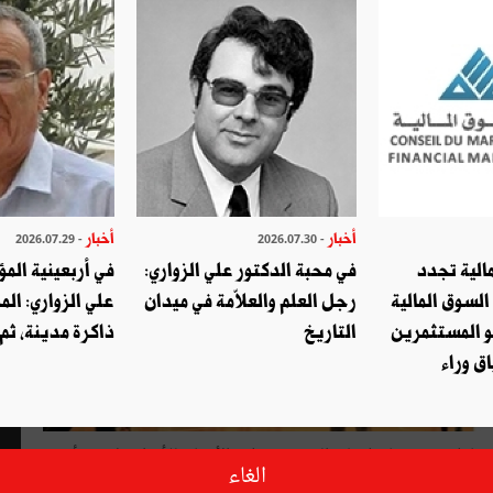
أخبار
أخبار
- 2026.07.29
- 2026.07.30
الية تجدد
في محبة الدكتور علي الزواري:
في أربعينية المؤ
السوق المالية
رجل العلم والعلاّمة في ميدان
علي الزواري: الم
و المستثمرين
التاريخ
ذاكرة مدينة، ثم
ق وراء
نشاط بدني يحافظ على الصحة ويطور الأذهان للأفراد؛ بل هي أهم
الغاء
 الأولى في هذا المجال على الساحة الدولية. وذلك لدورها الفعال