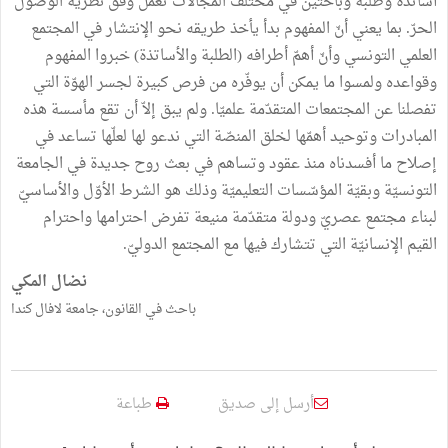
أساتذة وطلبة وباحثين في مختلف المجالات تعمل وفق نظريّة الوصول
الحرّ. بما يعني أنّ المفهوم بدأ يأخذ طريقه نحو الإنتشار في المجتمع
العلمي التونسي وأنّ أهمّ أطرافه (الطلبة والأساتذة) خبروا المفهوم
وقواعده ولمسوا ما يمكن أن يوفّره من فرص كبيرة لجسر الهوّة التي
تفصلنا عن المجتمعات المتقدّمة علميّا. ولم يبق إلاّ أن تقع مأسسة هذه
المبادرات وتوحيد أهمّها لخلق المنصّة التي ندعو لها لعلّها تساعد في
إصلاح ما أفسدناه منذ عقود وتساهم في بعث روح جديدة في الجامعة
التونسيّة وبقيّة المؤسّسات التعليميّة وذلك هو الشرط الأوّل والأساسيّ
لبناء مجتمع عصريّ ودولة متقدّمة منيعة تفرض احترامها واحترام
القيم الإنسانيّة التي تتشارك فيها مع المجتمع الدوليّ.
نضال المكي
باحث في القانون، جامعة لافال كندا
أرسل إلى صديق
طباعة