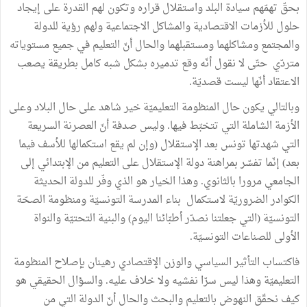
بحقّ تهمّهم سيادة البلد واستقلال قراره وتكون لهم القدرة على إيجاد
حلول للأزمات الاقتصادية والمشاكل الاجتماعية ولهم رؤية للدولة
والمجتمع ومشاكلهما ومستقبلهما والحال أنّ التعليم في جميع مستوياته
متردّي حتّى لا نقول أنّه وقع تدميره بشكل شبه كامل بطريقة يصعب
الاعتقاد أنّها ليست قصديّة.
وبالتالي يكون حال المنظومة التعليميّة خير شاهد على حال البلاد وعلى
الأزمة الشاملة التي تتخبّط فيها. وليس صدفة أنّ العصرنة السريعة
التي شهدتها تونس بعد الإستقلال (وإن لم يقع استكمالها للأسف فيما
بعد) إنّما تفسّر بمراهنة دولة الإستقلال على التعليم من الإبتدائي إلى
الجامعي مرورا بالثانوي. وهذا الخيار هو الذي وفّر للدولة الحديثة
الكوادر الضروريّة لاستكمال بناء المدرسة التونسيّة ومنظومة الصحّة
التونسيّة (التي جعلتنا نصدّر أطبّائنا اليوم) والبنية التحتيّة والنواة
الأولى للصناعات التونسيّة.
فاكتساب التأثير السياسي والوزن الإقتصادي رهينان بإصلاح المنظومة
التعليميّة وهذا ليس سرّا نفشيه ولا خلاف عليه. والسؤال الحقيقي هو
كيف نحقّق النهوض بالتعليم والبحث والحال أنّ الدولة التي من