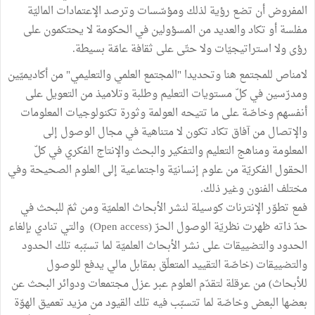
المفروض أن تضع رؤية لذلك ومؤسّسات وترصد الإعتمادات الماليّة
مفلسة أو تكاد والعديد من المسؤولين في الحكومة لا يحتكمون على
رؤى ولا استراتيجيّات ولا حتّى على ثقافة عامّة بسيطة.
لامناص للمجتمع هنا وتحديدا "المجتمع العلمي والتعليمي" من أكاديميّين
ومدرّسين في كلّ مستويات التعليم وطلبة وتلاميذ من التعويل على
أنفسهم وخاصّة على ما تتيحه العولمة وثورة تكنولوجيات المعلومات
والإتصال من آفاق تكاد تكون لا متناهية في مجال الوصول إلى
المعلومة ومناهج التعليم والتفكير والبحث والإنتاج الفكري في كلّ
الحقول الفكريّة من علوم إنسانيّة واجتماعية إلى العلوم الصحيحة وفي
مختلف الفنون وغير ذلك.
فمع تطوّر الإنترنات كوسيلة لنشر الأبحاث العلميّة ومن ثمّ للبحث في
حدّ ذاته ظهرت نظريّة الوصول الحرّ (Open access) والتي تنادي بإلغاء
الحدود والتضييقات على نشر الأبحاث العلميّة لما تسبّبه تلك الحدود
والتضييقات (خاصّة التقييد المتعلّق بمقابل مالي يدفع للوصول
للأبحاث) من عرقلة لتقدّم العلوم عبر عزل مجتمعات ودوائر البحث عن
بعضها البعض وخاصّة لما تتسبّب فيه تلك القيود من مزيد تعميق الهوّة