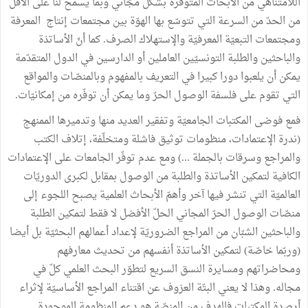
اللامتناهي من الأبحاث المتوفّرة بشكل مجّاني وبما يسمح لنا على الأقلّ
من الحدّ من السرعة التي تتوسّع بها الهوّة بين مجتمعات إنتاج المعرفة
ومجتمعات التبعيّة المعرفيّة والإستهلاك الصرف. كما أنّ الأساتذة
والباحثين والطلبة التونسيّين العاملين أو الدارسين في الدول المتقدّمة
يمكن أن يلعبوا دورا كبيرا في التعريف بالمفهوم وبالمنصّات والمواقع
التي تقوم على فلسفة الوصول الحرّ وما يمكن أن توفّره من إمكانيّات.
فمع فوضى المكتبات الجامعيّة وتفقير العديد منها وتدميرها الممنهج
(ندرة الإعتمادات، منظومات توثيق فاشلة ومتخلّفة، إتلاف الكتب
والمراجع وسرقات بالجملة ...) ومع عدم توفّر الجامعات على الإعتمادات
الكافية لتمكين الأساتذة والطلبة من الوصول بمقابل لكبرى الدوريّات
العالميّة التي تنشر فيها آخر وأهمّ الأبحاث العلمية يصبح اللجوء إلى
منصّات الوصول الحرّ المجاني الحلّ الأفضل لا فقط لتمكين الطلبة
والباحثين الشبّان من المراجع الضروريّة لإعداد أعمالهم البحثيّة بل أيضا
(وربّما خاصّة) لتمكين الأساتذة أنفسهم من تحديث معارفهم
ومحاضراتهم ومسايرة النسق السريع لتطوّر البحث العلمي كلّ في
مجاله. وهذا لا يعني البتّة العزوف عن اقتناء المراجع الأساسيّة لإثراء
أرصدة المكتبات فالهدف من المنصّة هو دعم المنظومة الموجودة