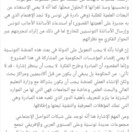
وتحسينها وسدّ ثغراتها لا الحلول محلّها. كما أنّه لا يعني الإستغناء عن
البعثات العلميّة للطلبة (وهي نادرة في تونس ولا تجد الإهتمام الذي هي
به جديرة على أهميّتها القصوى) أو استدعاء الأساتذة الأجانب لتونس
وإرسال الأساتذة التونسيّين للخارج لما في ذلك من إثراء لتجربتهم عبر
الحوار الفكريّ مع نظرائهم.
إنّ قولنا بأنّه لا يجب التعويل على الدولة في بعث هذه المنصّة التونسيّة
لا يعني إقصاء المؤسّسات الحكوميّة من المشاركة في هذا المشروع.
وإنّما المقصود أنّ المبادرة وطرح الفكرة لا يجب أن ينتظر إشارة - قد لا
تأتي- من الحكومة بل ينبغي أن يكون من قبل أكاديميّين ومراكز بحث
ولكنّ الإنشاء العملي للمنصّة يجب أن يكون بشراكة مع وزارة التعليم
العالي والبحث العلمي وخاصّة مع الجامعات فهي التي لها من الموارد
البشريّة ما يلزم للتعريف بأهمّية الدور الذي تلعبه هذه المبادرة وهي
التي تملك المؤهّلات المعرفيّة والتقنيّة لبعثها وإطلاقها.
ومن المهمّ الإشارة هنا أنّه توجد على شبكات التواصل الإجتماعي
مجموعات عديدة تونسيّة وعلى المستوى العربي والإفريقي تجمع