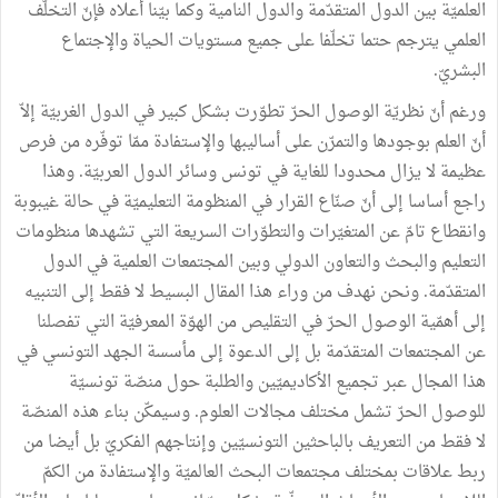
العلميّة بين الدول المتقدّمة والدول النامية وكما بيّنا أعلاه فإنّ التخلّف
العلمي يترجم حتما تخلّفا على جميع مستويات الحياة والإجتماع
البشريّ.
ورغم أنّ نظريّة الوصول الحرّ تطوّرت بشكل كبير في الدول الغربيّة إلاّ
أنّ العلم بوجودها والتمرّن على أساليبها والإستفادة ممّا توفّره من فرص
عظيمة لا يزال محدودا للغاية في تونس وسائر الدول العربيّة. وهذا
راجع أساسا إلى أنّ صنّاع القرار في المنظومة التعليميّة في حالة غيبوبة
وانقطاع تامّ عن المتغيّرات والتطوّرات السريعة التي تشهدها منظومات
التعليم والبحث والتعاون الدولي وبين المجتمعات العلمية في الدول
المتقدّمة. ونحن نهدف من وراء هذا المقال البسيط لا فقط إلى التنبيه
إلى أهمّية الوصول الحرّ في التقليص من الهوّة المعرفيّة التي تفصلنا
عن المجتمعات المتقدّمة بل إلى الدعوة إلى مأسسة الجهد التونسي في
هذا المجال عبر تجميع الأكاديميّين والطلبة حول منصّة تونسيّة
للوصول الحرّ تشمل مختلف مجالات العلوم. وسيمكّن بناء هذه المنصّة
لا فقط من التعريف بالباحثين التونسيّين وإنتاجهم الفكريّ بل أيضا من
ربط علاقات بمختلف مجتمعات البحث العالميّة والإستفادة من الكمّ