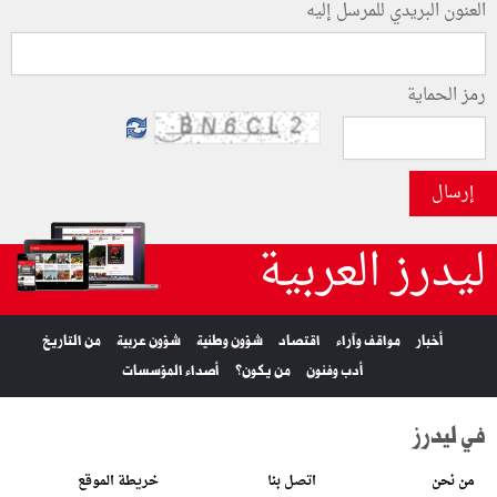
العنون البريدي للمرسل إليه
رمز الحماية
إرسال
ليدرز العربية
أخبار
مواقف وآراء
اقتصاد
شؤون وطنية
شؤون عربية
من التاريخ
أدب وفنون
من يكون؟
أصداء المؤسسات
في ليدرز
من نحن
اتصل بنا
خريطة الموقع