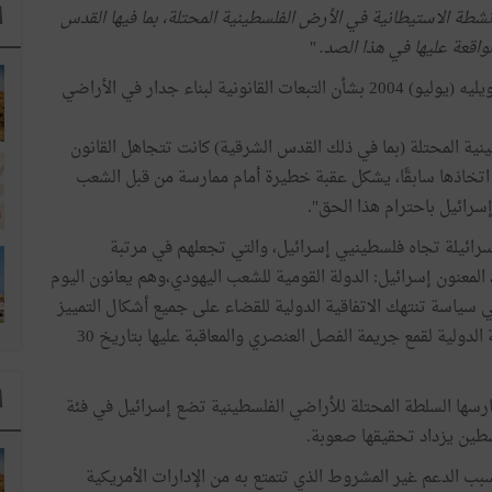
ا
نشطة الاستيطانية في الأرض الفلسطينية المحتلة، بما فيها القدس
لواقعة عليها في هذا الصد. "
أن محكمة العدل الدولية، في رأيها الصادر في 9 جويليه (يوليو) 2004 بشأن التبعات القانونية لبناء جدار في الأراضي
نية المحتلة (بما في ذلك القدس الشرقية) كانت تتجاهل القانون
م اتخاذها سابقًا، يشكل عقبة خطيرة أمام ممارسة من قبل الشعب
إسرائيل باحترام هذا الحق".
رائيلة تجاه فلسطينيي إسرائيل، والتي تجعلهم في مرتبة
لمواطنين من الدرجة الثانية بموجب قانون 19 يوليو 2018، المعنون إسرائيل: الدولة القومية للشعب اليهودي،وهم يعانون اليوم
 سياسة تنتهك الاتفاقية الدولية للقضاء على جميع أشكال التمييز
العنصري المؤرخة 21 ديسمبر / كانون الأول 1965 والاتفاقية الدولية لقمع جريمة الفصل العنصري والمعاقبة عليها بتاريخ 30
ا
مارسها السلطة المحتلة للأراضي الفلسطينية تضع إسرائيل في فئة
سطين يزداد تحقيقها صعوبة.
سبب الدعم غير المشروط الذي تتمتع به من الإدارات الأمريكية