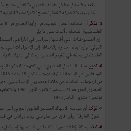
يكرر مطالبة إسرائيل بالوقف الفوري والكامل لجميع الأ
الشرقية، والاحترام الكامل لجميع الالتزامات القانونية ا
5- نذكّر
الفلسطينية المحتلة ، أكدت على ما يلي:
"إن المستوطنات التي أقامتها إسرائيل في الأراضي الفلسطي
الدولي" وأن "بناء [جدار]، بالإضافة إلى الإجراءات التي ت
الفلسطيني بحقه في تقرير المصير ، وبالتالي ينتهك التزام 
6-
ندين
سياسة الفصل العنصري التي تنتهجها الحكومة الإس
ا
من الهجمات الصادرة عن غلاة العنصريين الإسرائيليين، وهي
نوفمبر / تشرين الثاني 1973.
7-
نؤكد
أن سياسة الانتهاك المستمر للقانون الدولي التي ت
"الدول المارقة" وأن آفاق حل تفاوضي لبناء دولتين في فل
8- نندّد
بحالة الإفلات من العقاب التي تتمتع بها إسرائيل ب