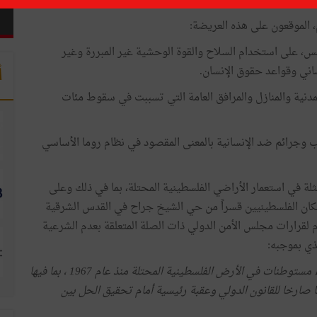
في غزة والقدس الشرقية منذ 10 ماي 2021
، الموقعون على هذه العريضة:
فس، على استخدام السلاح والقوة الوحشية غير المبررة وغير
ساني وقواعد حقوق الإنسان.
أ
لمدنية والمنازل والمرافق العامة التي تسببت في سقوط مئات
 وجرائم ضد الإنسانية بالمعنى المقصود في نظام روما الأساسي
مثلة في استعمار الأراضي الفلسطينية المحتلة، بما في ذلك وعلى
ان الفلسطينيين قسراً من حي الشيخ جراح في القدس الشرقية
 لقرارات مجلس الأمن الدولي ذات الصلة المتعلقة بعدم الشرعية
"يؤكد (مجلس الأمن) من جديد أن قيام إسرائيل بإنشاء مستوطنات في الأرض الفلسطينية المحتلة منذ عام 1967 ، بما فيها
ا صارخا للقانون الدولي وعقبة رئيسية أمام تحقيق الحل بين