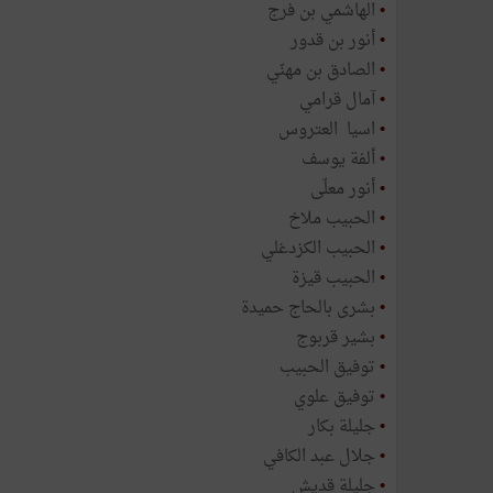
•
الهاشمي بن فرج
•
أنور بن قدور
•
الصادق بن مهنّي
•
آمال قرامي
•
اسيا العتروس
•
ألفة يوسف
•
أنور معلّى
•
الحبيب ملاخ
•
الحبيب الكزدغلي
•
الحبيب قيزة
•
بشرى بالحاج حميدة
•
بشير قربوج
•
توفيق الحبيب
•
توفيق علوي
•
جليلة بكار
•
جلال عبد الكافي
•
جليلة قديش