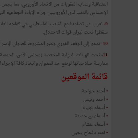
المتعاقبة وغياب العقوبات من الاتحاد الأوروبي، مما يجعل
الإحساس بالذنب لدى الأوروبيين جراء الإبادة الجماعية التي 
9-
نعرب عن تضامننا مع الشعب الفلسطيني في كفاحه العادل
سقطوا تحت نيران قوات الاحتلال.
10-
ندعو إلى الوقف الفوري وغير المشروط للعدوان الإسرائ
11-
نحث الهيئات الدولية المختصة (مجلس الأمن، الجمعية ا
ممارسة صلاحياتها لوضع حد للعدوان واتخاذ كافة الإجراءا
قائمة الموقعين
•
أحمد خواجة
•
أحمد ونيّس
•
أسماء نويرة
•
أسماء بن حميدة
•
أسماء غشام
•
آمنة بالحاج يحيى