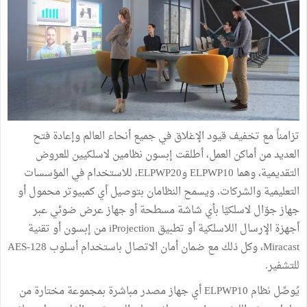
تزامناً مع تخفيف قيود الإغلاق في جميع أنحاء العالم وإعادة فتح
العديد من أماكن العمل، أطلقت إبسون نظامين لاسلكيين للعروض
التقديمية، وهما ELPWP10 وELPWP20، للاستخدام في المؤسسات
التعليمية والشركات. ويسمح النظامان بتوصيل أي كمبيوتر محمول أو
جهاز جوّال لاسلكيًا بأي شاشة مسطحة أو جهاز عرض ضوئي عبر
أجهزة الإرسال اللاسلكية أو تطبيق iProjection من إبسون أو تقنية
Miracast، وكل ذلك مع ضمان أمان الاتصال باستخدام أسلوب AES-128
للتشفير.
يُوصِّل نظام ELPWP10 أي جهاز مصدر مباشرة بمجموعة مختارة من