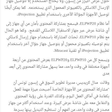
حلول عرض الليزر من إبسون، ولا يحتاج المستخدم إلا لتوصيل جهاز
الإرسال اللاسلكي بالكمبيوتر المحمول الذي يستخدمه. كما يمكن أيضًا
توصيل الأجهزة الجوّالة الأخرى باستخدام تطبيق iProjection.
أما نظام ELPWP20، فيسمح بمشاركة المحتوى بأمان من أي جهاز إلى
أي شاشة عرض عبر جهاز الاستقبال اللاسلكي المُدمَج. وكما هو الحال
مع نظام ELPWP10، تحدُث المشاركة باستخدام جهاز إرسال لاسلكي
يتم توصيله بكمبيوتر محمول أو بتوصيل جهاز جوّال آخر باستخدام
تطبيق iProjection أو تقنية Miracast.
ويسمح كل من ELPWP10 وELPWP20 بعرض المحتوى من أربعة
أجهزة مختلفة في وقت واحد، مما يسهل مشاركة المحتوى إلى أبعد
مدى
وقالت منال كريديس، مديرة تطوير السوق في إبسون تونس أنّ
"مشاركة المحتوى من الأجهزة الخاصة أصبحت ميزة مهمة للعمل
بكفاءة في أماكن العمل اليوم، وكذلك القدرة على رؤية المحتوى
والتفاعل معه على شاشة عرض كبيرة. وعند استخدام أكثر من جهاز
مصدر في وقت واحد، من المهم أن تستطيع التبديل بينها بسرعة