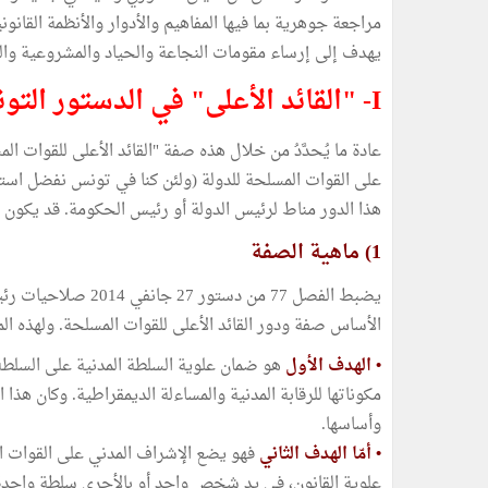
مراجعة جوهرية بما فيها المفاهيم والأدوار والأنظمة القان
يهدف إلى إرساء مقومات النجاعة والحياد والمشروعية وال
I- "القائد الأعلى" في الدستور التونسي
عادة ما يُحدَّدُ من خلال هذه صفة "القائد الأعلى للقوات ال
على القوات المسلحة للدولة (ولئن كنا في تونس نفضل استع
هذا الدور مناط لرئيس الدولة أو رئيس الحكومة. قد يكون ه
1) ماهية الصفة
يضبط الفصل 77 من دس
الأساس صفة ودور القائد الأعلى للقوات المسلحة. ولهذه الم
•
الهدف الأول
هو ضمان علوية السلطة المدنية على السلطة
مكوناتها للرقابة المدنية والمساءلة الديمقراطية. وكان هذا
وأساسها.
•
أمّا الهدف الثاني
فهو يضع الإشراف المدني على القوات ا