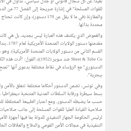
بعيدا عن كل سجال قانوني أو جدل سياسي، تداول في الأيام
للقوات المسل
والمقارنة (في ما لا يقل عن 170 دست
محددة بذاتها.
والغموض الذي يكتنف هذه العبارة ليس بجديد، بل هي كانت
مقدمتها د
Sheet & Tube Co ضد سوير (1952)
الدستوري" مع الرؤساء في نقاط مختلفة بدعوى أنها "تمنح
ببحرية".
وفي تونس، تضمن الدستور أحكاما مختلفة تتعلق بالأمن وال
بسط سيطرة ورقابة السلطات المدنية المنتخبة ديمقراطيا عل
حسب ما يضبطه الدستور. ومع اعتبار الطبيعة المختلطة لل
صلاحية القيادة العليا للقوات المسلحة إلى جانب صلاحيا
لرئيس الحكومة الجهاز التنفيذي للدولة بما فيها أجهزة الأ
التنفيذية في مجالات الأمن القومي والدفاع والعلاقات الخا