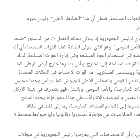
 للقوات المسلحة، ضمان أن هذا "الضابط الأعلى"، وليس غيره،
ر.
وتدخل قيادة القوات المسلحة في مجال الاختصاص العسكري لرئيس الجمهورية إذ يتولى بحكم الفصل 77 من الدستور "ضبط
من القومي". وهو الذي يتولى القيادة العليا للقوات المسلحة، أي أنه
ته في استخدام القوة المسلحة وفي إدارة القوات المسلحة. لذلك
القوات المسلحة إلى الخارج ويأذن بنشرها خارج أرض الوطن، كما
وية ويستدعي العسكريين من قوات الاحتياط في الحالات المحددة
س الامن القومي والمجلس الاعلى للجيوش، كما يترأس وجوبا مجلس
اقات الخارجية، والأمن القومي. وبالمثل، فهو يتصرف في هيئة الأركان
عيين والتوجيه والإشراف. على هذا النحو، فإنه يحدد المبادئ
ت، وما إلى ذلك)، والعمليات الخارجية، وما إلى ذلك في علاقة
 هذه الصلاحيات هي مؤطرة دستوريا وقانونيا ولها ضوابط محددة لا
الع الفقرة الثانية من الفصل 77 ("كما يتولّى:") أن الاختصاصات التي يمارسها رئيس الجمهورية في مجالات