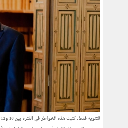
للتنويه فقط: كتبت هذه الخواطر في الفترة بين 10 و12 جانفي 2021.