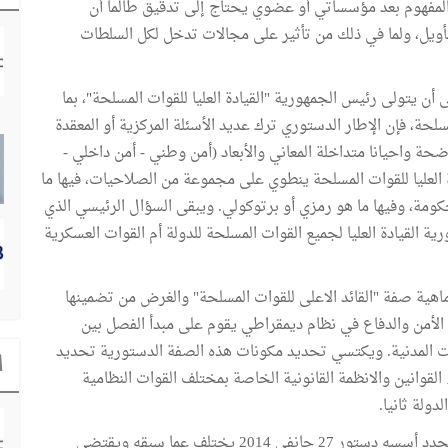
 المفهوم بعد مؤسساتي أو عضوي يحتاج إلى تدقيق طالما أن
ويل، ولما في ذلك من تأثير على مجالات تدخل لكل السلطات
ر ينص صراحة على أن يتولى رئيس الجمهورية "القيادة العليا للقوات المسلحة"، بما
حة، فإن الإطار الدستوري ترك عديد الأسئلة المركزية أو المعقدة
حة واحيانا متداخلة المعاني والأبعاد (أمن وطني - أمن داخلي -
 العليا للقوات المسلحة ينطوي على مجموعة من الصلاحيات، فيها ما
حكومة، وفيها ما هو رمزي أو برتوكولي. ويبقى السؤال الرئيسي الذي
 القيادة العليا لجميع القوات المسلحة للدولة أم القوات العسكرية
هية صفة "القائد الاعلى للقوات المسلحة" والغرض من تضمينها
اع الأمن والدفاع في نظام ديمقراطي يقوم على مبدأ الفصل بين
طات المدنية. ويكتسي تحديد مكونات هذه الصفة الدستورية تحديد
ا
قوانين والانظمة القانونية الخاصة بمختلف القوات النظامية
دولة ثانيا.
هذه الخواطر تنطلق من سياق دستوري وسياسي جديد ومحدد أسسه دستور 27 جانفي 2014 يختلف عما سبقه ويقتضي