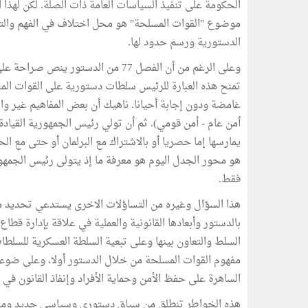
الحكومة على تنفيذ السياسات العامة ذات الصلة. لكن لهذا
موضوع "القوات المسلحة" هو محل اختلاف في الفهم والتأ
الدستورية ورسم حدود لها.
وعلى الرغم من أن الفصل 77 من الدستو
تمنح هذه العبارة للرئيس سلطات دستورية على القوات المسل
غامضة ودون إجابة أحيانا. ناهيك أن بعض المفاهيم غير واض
أمن عام - أمن قومي). ثم أن تولي رئيس الجمهورية القيادة
يمارسها إما حصريا أو بالاشتراك مع البرلمان أو حتى مع ال
هو محور الجدل اليوم هو معرفة ما إذ يتولى رئيس الجمهورية
فقط.
هذا السؤال وغيره من التساؤلات الاخرى يستدعي تحديد ما
بالدستور وأبعادها القانونية والعملية في علاقة بإدارة قط
السلط والتعاون بينها وعلى تبعية السلطة العسكرية للسل
مفهوم القوات المسلحة من خلال الدستور أولا، وعلى ضوء ال
الساهرة على حفظ الأمن وحماية الأفراد وإنفاذ القانون في ال