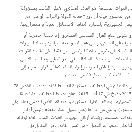
ى للقوات المسلحة، هو القائد العسكري الأعلى المكلف بمسؤولية
حماية الدولة والدفاع عنها، وهو ما يفرضه منطق الفصل 77 من الدستور حيث أن دور "حماية الدولة والتراب الوطني من
 الجمهورية، باعتباره الضامن لاستقلال الدولة واستمراريتها.
لذي يتولى صنع القرار السياسي العسكري، إما بصفة حصرية أو
تصرف في الجيش، وعلى هذا النحو لديه المبادرة باتخاذ القرارات
د القائد الأعلى يكرس سلطة الرئيس ليس فقط على "قيادة القوات"،
صلاحيات بين مختلف السلطات في الدولة، فإن بند القائد الأعلى
 غيره بإعلان الحرب وإبرام السلم، كما أن قرار اللجوء إلى
أحكام الفصل 80 من الدستور.
تسند هذه الصفة لرئيس الجمهورية سلطة التعيين والإعفاء في الوظائف العسكرية العليا طبقا لما يقتضيه الفصل 78
من الدستور. وعلى هذا الأساس صدر القانون عدد 32 لسنة 2015 مؤرخ في 17 أوت 2015 يتعلق بضبط الوظائف العليا طبقا
ث قائمة تفصيلية للوظائف العليا العسكرية والمتعلقة بالأمن القومي (علما وان
الاخير فيه توسع في فهم أحكام الفصل 77 من الدستور)، والتي من أبرزها (على سبيل الذكر فقط): رئيس أركان
لقوات المسلحة، رؤساء أركان الجيوش الثلاث، المدير العام لوكالة
الاستخبارات والأمن للدفاع، الضباط القادة، إلخ. رغم تحفظنا على دستورية الفصل 6 من نفس القانون. في المقابل فإن