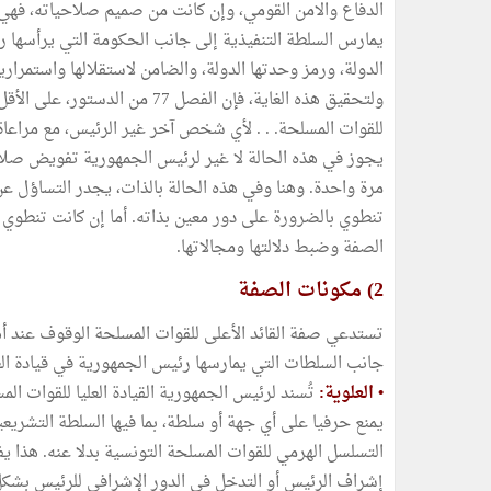
الدفاع والامن القومي، وإن كانت من صميم صلاحياته، فهي ل
الدولة، ورمز وحدتها الدولة، والضامن لاستقلالها واستمراريته
ولتحقيق هذه الغاية، فإن الفصل 7
يجوز في هذه الحالة لا غير لرئيس الجمهورية تفويض صلاحيا
مرة واحدة. وهنا وفي هذه الحالة بالذات، يجدر التساؤل عن
تنطوي بالضرورة على دور معين بذاته. أما إن كانت تنطوي
الصفة وضبط دلالتها ومجالاتها.
2) مكونات الصفة
تستدعي صفة القائد الأعلى للقوات المسلحة الوقوف عند أه
جانب السلطات التي يمارسها رئيس الجمهورية في قيادة الع
•
العلوية:
تُسند لرئيس الجمهورية القيادة العليا للقوات ال
يمنع حرفيا على أي جهة أو سلطة، بما فيها السلطة التشر
التسلسل الهرمي للقوات المسلحة التونسية بدلا عنه. هذا
إشراف الرئيس أو التدخل في الدور الإشرافي للرئيس بشكل تُ