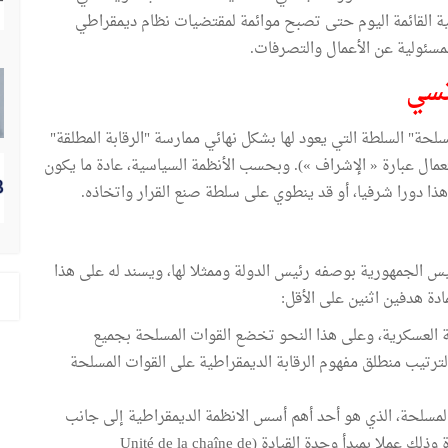
ونية القائمة اليوم حتى تصبح موائمة لمقتضيات نظام ديمقراطي
مسئولية عن الأعمال والتصرفات.
مسلحة" السلطة التي يعود لها بشكل نهائي ممارسة "الرقابة المطلقة"
مال عبارة « الإشراف »). وبحسب الأنظمة السياسية، عادة ما يكون
ذا دورا شرفيا، أو قد ينطوي على سلطة صنع القرار واتخاذه.
تور 27 جانفي 2014 صلاحيات رئيس الجمهورية بوصفه رئيس الدولة وممثلا لها، ويسند له على هذا
ادة هدفين اثنين على الأقل:
 العسكرية، وعلى هذا النحو تخضع القوات المسلحة بجميع
 الترتيب منطلق مفهوم الرقابة الديمقراطية على القوات المسلحة
لمسلحة، الذي هو أحد أهم أسس الانظمة الديمقراطية إلى جانب
علوية القانون، في يد شخص واحد أو بالأحرى سلطة واحدة وذلك عملا بمبدأ وحدة القيادة (Unité de la chaîne de