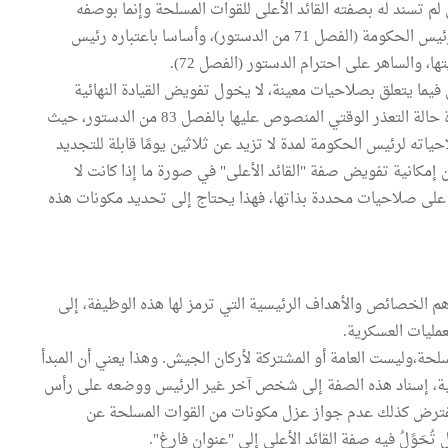
م تسند له بصفته القائد الأعلى للقوات المسلحة وإنما بوصفه
يمارس السلطة التنفيذية إلى جانب الحكومة التي يرأسها رئيس الحكومة (الفصل 71 من الدستور)، وأساسا باعتباره رئيس
ا، والساهر على احترام الدستور (الفصل 72).
7 من الدستور، على الأقل فيما يتعلق بصلاحيات معينة، لا يخول تفويض القيادة النهائية
للقوات المسلحة. . . لأي شخص آخر غير الرئيس، مع مراعاة حالة التعذر الوقتي المنصوص عليها بالفصل 83 من الدستور، حيث
ته لرئيس الحكومة لمدة لا تزيد عن ثلاثين يومًا قابلة للتجديد
 إمكانية تفويض صفة "القائد الأعلى" في صورة ما إذا كانت لا
 على صلاحيات محددة بذاتها، فهذا يحتاج إلى تحديد مكونات هذه
م الخصائص والأهداف الرئيسية التي ترمز لها هذه الوظيفة، إلى
مليات العسكرية.
مسلحة،وليست العامة أو المشتركة لأركان الجيش. وهذا يعني أن المبدأ
يعية، إسناد هذه الصفة إلى شخص آخر غير الرئيس ووضعه على رأس
 يفترض كذلك عدم جواز عزل مكونات من القوات المسلحة عن
حَوًلُ فيه صفة القائد الأعلى إلى "عنوان فارغ".