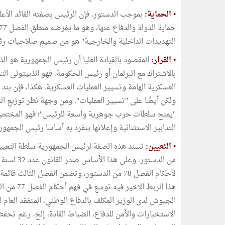
•
الحماية:
بموجب الدستور، فإن الرئيس بصفته القائد الأعل
التهديدات الداخلية والخارجية" هو من صميم صلاحيات رئيس
•
القرار:
المقصود بالقيادة العليا أن رئيس الجمهورية هو ا
بالاشتراك مع البرلمان أو رئيس الحكومة. فهو الذييتولى ال
العسكرية الهامة وتسيير العمليات العسكرية. هكذا، فإن بن
ولكن أيضًا على "تسيير العمليات". ومن وجهة نظر توزيع ال
"يمنح سلطات حرب جوهرية واسعة للرئيس"؛ فهو المختص دون
التدابير الاستثنائية وإعلانها ينفرد به أساسا رئيس الجمهورية عملا ب
• التعيين:
لأحكام الفصل 78 من الدستور، وتضمن الفصل الثال
هذا الربط 
الجيوش لدى الوزير المكلف بالدفاع الوطني، المتفقد العام ل