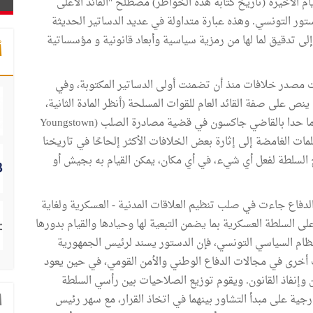
 الأخيرة (تاريخ كتابة هذه الخواطر) مصطلح "القائد الأعلى
حة" في إشارة صريحة إلى الفصل 77 من الدستور التونسي. وهذه عبارة متداولة في عديد الدساتير الحديثة
ور)، وإن كانت تحتاج إلى تدقيق لما لها من رمزية سياسية وأبعاد قانونية و مؤسساتية
أ
 مصدر خلافات منذ أن تضمنت أولى الدساتير المكتوبة، وفي
ستور الولايات المتحدة الأمريكية لعام 1787، بندا ينص على صفة القائد العام للقوات المسلحة (أنظر المادة الثانية،
القسم الثاني من دستور الولايات المتحدة الأمريكية). وهو ما حدا بالقاضي جاكسون في قضية مصادرة الصلب (Youngstown
)، القول: "أدت هذه الكلمات الغامضة إلى إثارة بعض الخلافات الأكثر إلحاحًا في تاريخنا
 السلطة لفعل أي شيء، في أي مكان، يمكن القيام به بجيش أو
دفاع جاءت في صلب تنظيم العلاقات المدنية - العسكرية ولغاية
ى السلطة العسكرية بما يضمن التبعية لها وحيادها والقيام بدورها
نظام السياسي التونسي، فإن الدستور يسند لرئيس الجمهورية
ت أخرى في مجالات الدفاع الوطني والأمن القومي، في حين يعود
من وإنفاذ القانون. ويقوم توزيع الصلاحيات بين رأسي السلطة
رجية على مبدأ التشاور بينهما في اتخاذ القرار، مع سهر رئيس
ا